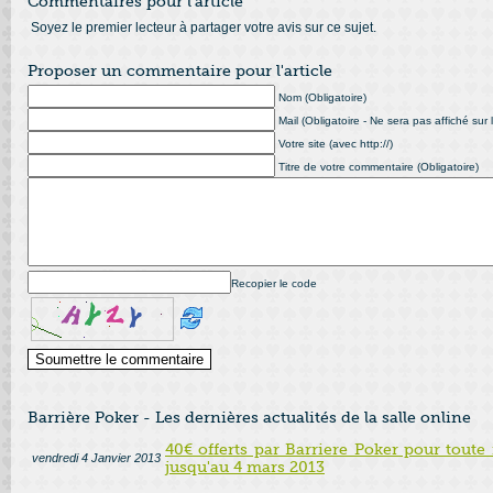
Commentaires pour l'article
Soyez le premier lecteur à partager votre avis sur ce sujet.
Proposer un commentaire pour l'article
Nom (Obligatoire)
Mail (Obligatoire - Ne sera pas affiché sur l
Votre site (avec http://)
Titre de votre commentaire (Obligatoire)
Recopier le code
Barrière Poker - Les dernières actualités de la salle online
40€ offerts par Barriere Poker pour toute 
vendredi 4 Janvier 2013
jusqu'au 4 mars 2013