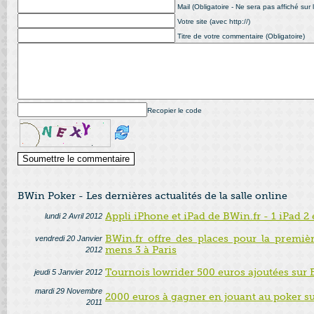
Mail (Obligatoire - Ne sera pas affiché sur l
Votre site (avec http://)
Titre de votre commentaire (Obligatoire)
Recopier le code
BWin Poker - Les dernières actualités de la salle online
Appli iPhone et iPad de BWin.fr - 1 iPad 2
lundi 2 Avril 2012
BWin.fr offre des places pour la premièr
vendredi 20 Janvier
mens 3 à Paris
2012
Tournois lowrider 500 euros ajoutées sur 
jeudi 5 Janvier 2012
mardi 29 Novembre
2000 euros à gagner en jouant au poker su
2011