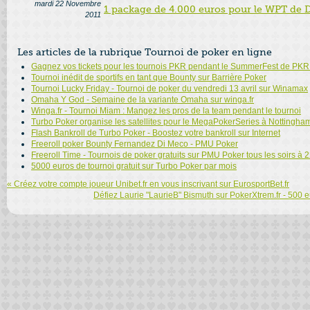
mardi 22 Novembre
1 package de 4.000 euros pour le WPT de D
2011
Les articles de la rubrique Tournoi de poker en ligne
Gagnez vos tickets pour les tournois PKR pendant le SummerFest de PKR.
Tournoi inédit de sportifs en tant que Bounty sur Barrière Poker
Tournoi Lucky Friday - Tournoi de poker du vendredi 13 avril sur Winamax
Omaha Y God - Semaine de la variante Omaha sur winga.fr
Winga.fr - Tournoi Miam : Mangez les pros de la team pendant le tournoi
Turbo Poker organise les satellites pour le MegaPokerSeries à Nottingha
Flash Bankroll de Turbo Poker - Boostez votre bankroll sur Internet
Freeroll poker Bounty Fernandez Di Meco - PMU Poker
Freeroll Time - Tournois de poker gratuits sur PMU Poker tous les soirs à 
5000 euros de tournoi gratuit sur Turbo Poker par mois
« Créez votre compte joueur Unibet.fr en vous inscrivant sur EurosportBet.fr
Défiez Laurie "LaurieB" Bismuth sur PokerXtrem.fr - 500 e