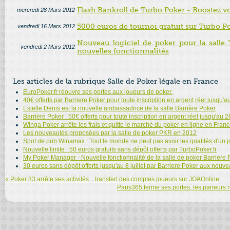
Flash Bankroll de Turbo Poker - Boostez vo
mercredi 28 Mars 2012
5000 euros de tournoi gratuit sur Turbo P
vendredi 16 Mars 2012
Nouveau logiciel de poker pour la salle 
vendredi 2 Mars 2012
nouvelles fonctionnalités
Les articles de la rubrique Salle de Poker légale en France
EuroPoker.fr réouvre ses portes aux joueurs de poker.
40€ offerts par Barriere Poker pour toute inscription en argent réel jusqu'
Estelle Denis est la nouvelle ambassadrice de la salle Barrière Poker
Barrière Poker : 50€ offerts pour toute inscription en argent réel jusqu'au 2
Winga Poker arrête les frais et quitte le marché du poker en ligne en Fran
Les nouveautés proposées par la salle de poker PKR en 2012
Spot de pub Winamax : Tout le monde ne peut pas avoir les qualités d'un 
Nouvelle limite : 50 euros gratuits sans dépôt offerts par TurboPoker.fr
My Poker Manager - Nouvelle fonctionnalité de la salle de poker Barriere 
30 euros sans dépôt offerts jusqu'au 8 juillet par Barriere Poker aux nouv
« Poker 83 arrête ses activités .. transfert des comptes joueurs sur JOAOnline
Paris365 ferme ses portes, les parieurs 