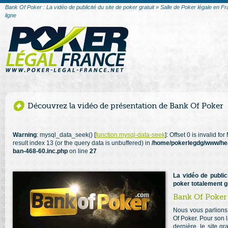
Bank Of Poker : La vidéo de publicité du site de poker gratuit » Salle de Poker légale en F
ligne
Découvrez la vidéo de présentation de Bank Of Poker
Warning
: mysql_data_seek() [
function.mysql-data-seek
]: Offset 0 is invalid f
result index 13 (or the query data is unbuffered) in
/home/pokerlegdg/www/he
ban-468-60.inc.php
on line
27
La vidéo de public
poker totalement gr
Bank Of Poker :
Nous vous parlions 
Of Poker. Pour son 
dernière, le site g