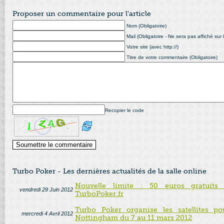
Proposer un commentaire pour l'article
Nom (Obligatoire)
Mail (Obligatoire - Ne sera pas affiché sur l
Votre site (avec http://)
Titre de votre commentaire (Obligatoire)
Recopier le code
Turbo Poker - Les dernières actualités de la salle online
Nouvelle limite : 50 euros gratuits
vendredi 29 Juin 2012
TurboPoker.fr
Turbo Poker organise les satellites p
mercredi 4 Avril 2012
Nottingham du 7 au 11 mars 2012