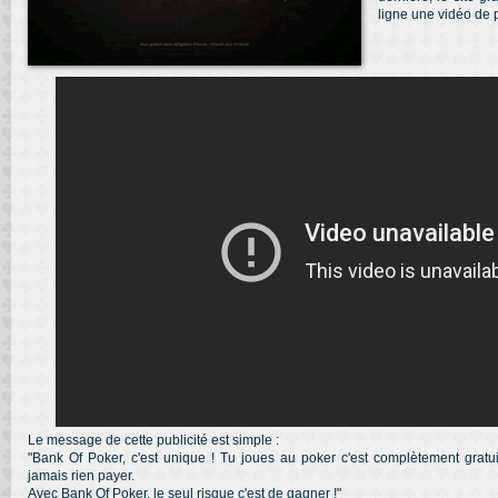
ligne une vidéo de 
Le message de cette publicité est simple :
"Bank Of Poker, c'est unique ! Tu joues au poker c'est complètement gratu
jamais rien payer.
Avec Bank Of Poker, le seul risque c'est de gagner !"