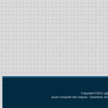
Copyright ©2011 |
Af
Jouer comporte des risques : isolement, en