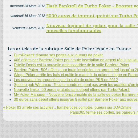
Flash Bankroll de Turbo Poker - Boostez vo
mercredi 28 Mars 2012
5000 euros de tournoi gratuit sur Turbo P
vendredi 16 Mars 2012
Nouveau logiciel de poker pour la salle 
vendredi 2 Mars 2012
nouvelles fonctionnalités
Les articles de la rubrique Salle de Poker légale en France
EuroPoker.fr réouvre ses portes aux joueurs de poker.
40€ offerts par Barriere Poker pour toute inscription en argent réel jusqu'
Estelle Denis est la nouvelle ambassadrice de la salle Barrière Poker
Barrière Poker : 50€ offerts pour toute inscription en argent réel jusqu'au 2
Winga Poker arrête les frais et quitte le marché du poker en ligne en Fran
Les nouveautés proposées par la salle de poker PKR en 2012
Spot de pub Winamax : Tout le monde ne peut pas avoir les qualités d'un 
Nouvelle limite : 50 euros gratuits sans dépôt offerts par TurboPoker.fr
My Poker Manager - Nouvelle fonctionnalité de la salle de poker Barriere 
30 euros sans dépôt offerts jusqu'au 8 juillet par Barriere Poker aux nouv
« Poker 83 arrête ses activités .. transfert des comptes joueurs sur JOAOnline
Paris365 ferme ses portes, les parieurs 