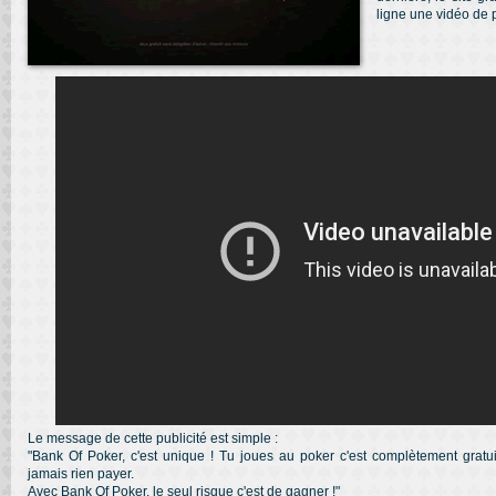
ligne une vidéo de 
Le message de cette publicité est simple :
"Bank Of Poker, c'est unique ! Tu joues au poker c'est complètement gratu
jamais rien payer.
Avec Bank Of Poker, le seul risque c'est de gagner !"