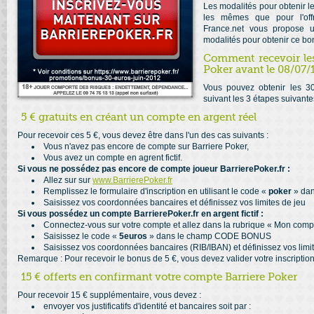
Les modalités pour obtenir les
les mêmes que pour l'offr
France.net vous propose u
modalités pour obtenir ce bo
Comment recevoir les
Poker avant le 08/07/
Vous pouvez obtenir les 30
suivant les 3 étapes suivante
5 € gratuits en créant un compte en argent réel
Pour recevoir ces 5 €, vous devez être dans l'un des cas suivants :
Vous n'avez pas encore de compte sur Barriere Poker,
Vous avez un compte en agrent fictif.
Si vous ne possédez pas encore de compte joueur BarrierePoker.fr :
Allez sur sur
www.BarrierePoker.fr
Remplissez le formulaire d'inscription en utilisant le code «
poker
» da
Saisissez vos coordonnées bancaires et définissez vos limites de jeu
Si vous possédez un compte BarrierePoker.fr en argent fictif :
Connectez-vous sur votre compte et allez dans la rubrique « Mon comp
Saisissez le code «
5euros
» dans le champ CODE BONUS
Saisissez vos coordonnées bancaires (RIB/IBAN) et définissez vos limi
Remarque : Pour recevoir le bonus de 5 €, vous devez valider votre inscription
15 € offerts en confirmant votre compte Barriere Poker
Pour recevoir 15 € supplémentaire, vous devez :
envoyer vos justificatifs d'identité et bancaires soit par :