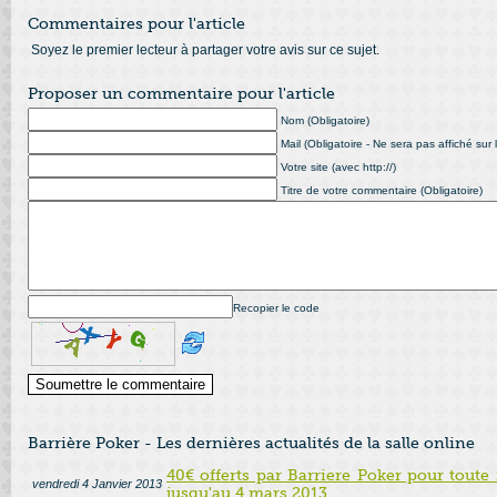
Commentaires pour l'article
Soyez le premier lecteur à partager votre avis sur ce sujet.
Proposer un commentaire pour l'article
Nom (Obligatoire)
Mail (Obligatoire - Ne sera pas affiché sur l
Votre site (avec http://)
Titre de votre commentaire (Obligatoire)
Recopier le code
Barrière Poker - Les dernières actualités de la salle online
40€ offerts par Barriere Poker pour toute 
vendredi 4 Janvier 2013
jusqu'au 4 mars 2013