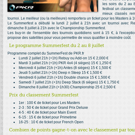
les soirs du 2 au 8
festival un classeme
mieux classés rem
tournoi. Le meilleur (ou la meilleure) remportera un ticket pour les Masters à 1
Le Summerfest a débuté le lundi 2 juillet à 21h avec un tournoi avec Re
dimanche 8 juillet à 21h avec le Championship Summerfest.
Les buy-in de l'ensemble des tournois quotidiens sont à 15 €, à l'excep
propose des satellites pour vous permettre de vous qualifier à moindre coût.
Le programme Summerfest du 2 au 8 juillet
Programme complet du SummerFest de PKR.fr
Lundi 2 juillet 21h (+1h) Rebuy ou Add-on 15 € 2,000 €
Mardi 3 juillet 21h (+1h) PKR 4x4 (4 sièges) 15 € 1,250 €
Mercredi 4 juillet 21h (+1h) Antes (8 sièges) 15 € 1,500 €
Jeudi 5 juillet 21h (+1h) Deep n Steep 15 € 1,500 €
Vendredi 6 juillet 21h (+1h) Double chance 15 € 1,500 €
Samedi 7 juillet 21h (+1h) Deep Stack (6 sièges) 15 € 1,750 €
Dimanche 8 juillet 21h (+1h30) Championship 25 € 2,500 €
Prix du classement Summerfest
1er : 100 € de ticket pour Les Masters
2-3 : 50 € de ticket pour Grand Prix Deluxe
4-5 : 40 € de ticket pour Main Event
6-15 : 15 € de ticket pour Primetime
16-25 : 10 € de ticket pour French Open
Combien de points gagne-t-on avec le classement par tou