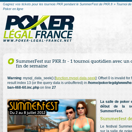
Gagnez vos tickets pour les tournois PKR pendant le SummerFest de PKR.fr » Tournoi de 
Poker en ligne
SummerFest sur PKR.fr - 1 tournoi quotidien avec un 
fin de semaine
Warning
: mysql_data_seek() [
function.mysql-data-seek
]: Offset 0 is invalid f
result index 13 (or the query data is unbuffered) in
/home/pokerlegdg/www/he
ban-468-60.inc.php
on line
27
La salle de poker 
début de la se
SummerFest.
Summerfest de 
Le festival Summer
sur la salle de poke