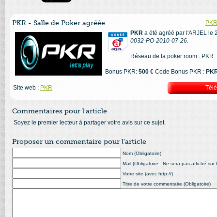
PKR - Salle de Poker agréée
PKR 
PKR
a été agréé par l'ARJEL le 
0032-PO-2010-07-26
.
Réseau de la poker room : PKR
Bonus PKR:
500 €
Code Bonus PKR :
PK
Site web :
PKR
Tél
Commentaires pour l'article
Soyez le premier lecteur à partager votre avis sur ce sujet.
Proposer un commentaire pour l'article
Nom (Obligatoire)
Mail (Obligatoire - Ne sera pas affiché sur l
Votre site (avec http://)
Titre de votre commentaire (Obligatoire)