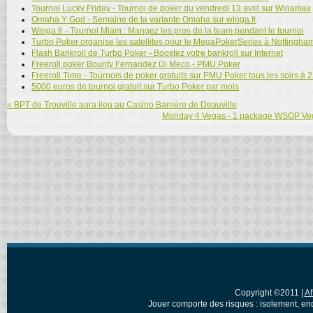
Tournoi Lucky Friday - Tournoi de poker du vendredi 13 avril sur Winamax
Omaha Y God - Semaine de la variante Omaha sur winga.fr
Winga.fr - Tournoi Miam : Mangez les pros de la team pendant le tournoi
Turbo Poker organise les satellites pour le MegaPokerSeries à Nottingha
Flash Bankroll de Turbo Poker - Boostez votre bankroll sur Internet
Freeroll poker Bounty Fernandez Di Meco - PMU Poker
Freeroll Time - Tournois de poker gratuits sur PMU Poker tous les soirs à 
5000 euros de tournoi gratuit sur Turbo Poker par mois
« BPT de Trouville aura lieu au Casino Barrière de Deauville
Monday 4 Vegas - 1 package WSOP Vegas
Copyright ©2011 |
Af
Jouer comporte des risques : isolement, en