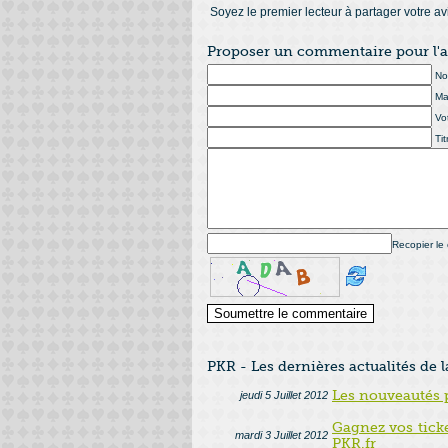
Soyez le premier lecteur à partager votre avi
Proposer un commentaire pour l'ar
No
Mai
Vot
Ti
Recopier le
PKR - Les dernières actualités de l
Les nouveautés p
jeudi 5 Juillet 2012
Gagnez vos tick
mardi 3 Juillet 2012
PKR.fr