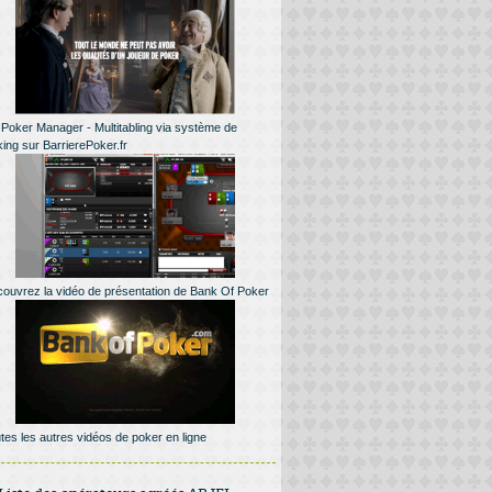
Poker Manager - Multitabling via système de
king sur BarrierePoker.fr
ouvrez la vidéo de présentation de Bank Of Poker
tes les autres vidéos de poker en ligne