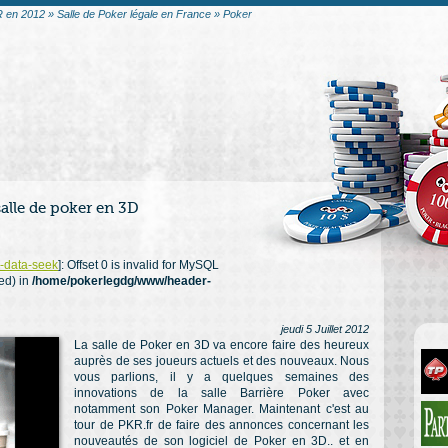
 en 2012 » Salle de Poker légale en France » Poker
salle de poker en 3D
l-data-seek
]: Offset 0 is invalid for MySQL
red) in
/home/pokerlegdg/www/header-
jeudi 5 Juillet 2012
La salle de Poker en 3D va encore faire des heureux
auprès de ses joueurs actuels et des nouveaux. Nous
vous parlions, il y a quelques semaines des
innovations de la salle Barrière Poker avec
notamment son Poker Manager. Maintenant c'est au
tour de PKR.fr de faire des annonces concernant les
nouveautés de son logiciel de Poker en 3D.. et en