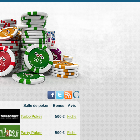
Salle de poker
Bonus
Avis
Turbo Poker
500 €
Fiche
Party Poker
500 €
Fiche