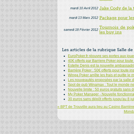
Jake Cody de la
mardi 10 Avril 2012
Package pour le
mardi 13 Mars 2012
Tournois de pok
samedi 18 Février 2012
les buy ins
Les articles de la rubrique Salle d
EuroPoker.fr réouvre ses portes aux joue
40€ offerts par Barriere Poker pour toute
Estelle Denis est la nouvelle ambassadri
Barrière Poker : 50€ offerts pour toute in
Winga Poker arrête les frais et quitte le
Les nouveautés proposées par la salle
Spot de pub Winamax : Tout le monde ne 
Nouvelle limite : 50 euros gratuits sans d
My Poker Manager - Nouvelle fonctionnali
30 euros sans dépôt offerts jusqu'au 8 j
« BPT de Trouville aura lieu au Casino Barrièr
Monda