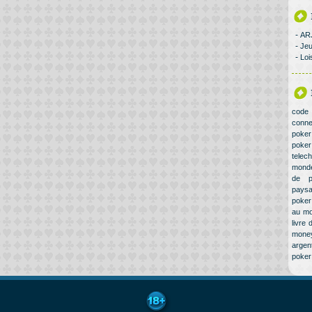
-
ARJ
-
Jeu
-
Loi
code 
conne
poker
poker
telech
mond
de p
paysa
poker
au m
livre
mone
argen
poker 