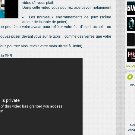
vidéo s'il vous plait.
Dans cette vidéo vous pourrez apercevoir notamment
:
Les nouveaux environnements de jeux (scène
autour de la table de poker),
eut faire votre avatar pour refléter votre éta d'esprit actuel .. ou
pouvez poser devant vous sur le tapis .. comme des verres que votre
us pourrez ainsi revoir votre main ultime à l'infini),
l de PKR.
>> P
-
Vid
-
Nou
Win