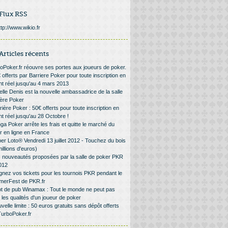
Flux RSS
Articles récents
oPoker.fr réouvre ses portes aux joueurs de poker.
 offerts par Barriere Poker pour toute inscription en
nt réel jusqu'au 4 mars 2013
elle Denis est la nouvelle ambassadrice de la salle
ière Poker
rière Poker : 50€ offerts pour toute inscription en
nt réel jusqu'au 28 Octobre !
ga Poker arrête les frais et quitte le marché du
r en ligne en France
er Loto® Vendredi 13 juillet 2012 - Touchez du bois
illions d'euros)
 nouveautés proposées par la salle de poker PKR
012
nez vos tickets pour les tournois PKR pendant le
erFest de PKR.fr
t de pub Winamax : Tout le monde ne peut pas
 les qualités d'un joueur de poker
velle limite : 50 euros gratuits sans dépôt offerts
TurboPoker.fr