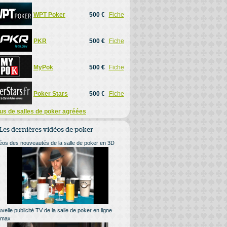
WPT Poker
500 €
Fiche
PKR
500 €
Fiche
MyPok
500 €
Fiche
Poker Stars
500 €
Fiche
lus de salles de poker agréées
Les dernières vidéos de poker
éos des nouveautés de la salle de poker en 3D
velle publicité TV de la salle de poker en ligne
amax