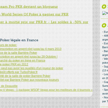
 team Pro PKR devient un blogueur
s World Series Of Poker à gagner sur PKR
er à moitié prix sur PKR.fr - Les soldes à -50% sur
-
Eur
-
40€
e Poker légale en France
arge
-
Est
urs de poker.
Barr
 inscription en argent réel jusqu'au 4 mars 2013
-
Bar
ce de la salle Barrière Poker
arge
scription en argent réel jusqu'au 28 Octobre !
-
Win
 marché du poker en ligne en France
poke
 de poker PKR en 2012
-
Sup
peut pas avoir les qualités d'un joueur de poker
(13 m
épôt offerts par TurboPoker.fr
-
Les
té de la salle de poker Barriere Poker
en 2
uillet par Barriere Poker aux nouveaux joueurs
-
Gag
e de Deauville
Summ
-
y 4 Vegas - 1 package WSOP Vegas pour les meilleurs de 4 tournois »
Spo
avoir
-
Nou
par 