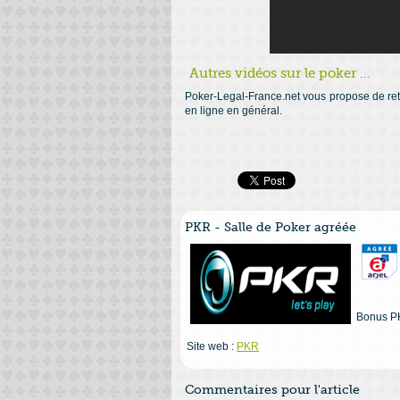
Autres vidéos sur le poker ...
Poker-Legal-France.net vous propose de ret
en ligne en général.
PKR - Salle de Poker agréée
Bonus P
Site web :
PKR
Commentaires pour l'article