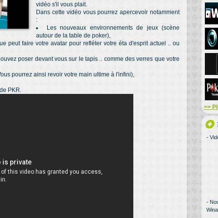
vidéo s'il vous plait.
Dans cette vidéo vous pourrez apercevoir notamment
:
Les nouveaux environnements de jeux (scène
autour de la table de poker),
eut faire votre avatar pour refléter votre éta d'esprit actuel .. ou
pouvez poser devant vous sur le tapis .. comme des verres que votre
us pourrez ainsi revoir votre main ultime à l'infini),
l de PKR.
>> P
-
Vid
-
Nou
Win