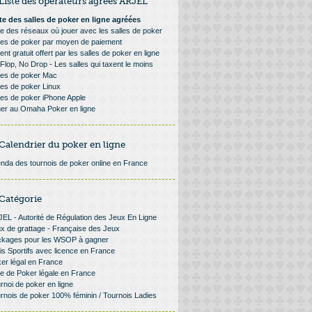
Liste des opérateurs agréés ARJEL
te des salles de poker en ligne agréées
te des réseaux où jouer avec les salles de poker
les de poker par moyen de paiement
ent gratuit offert par les salles de poker en ligne
Flop, No Drop - Les salles qui taxent le moins
les de poker Mac
les de poker Linux
les de poker iPhone Apple
er au Omaha Poker en ligne
Calendrier du poker en ligne
enda des tournois de poker online en France
Catégorie
EL - Autorité de Régulation des Jeux En Ligne
x de grattage - Française des Jeux
kages pour les WSOP à gagner
is Sportifs avec licence en France
er légal en France
le de Poker légale en France
rnoi de poker en ligne
rnois de poker 100% féminin / Tournois Ladies