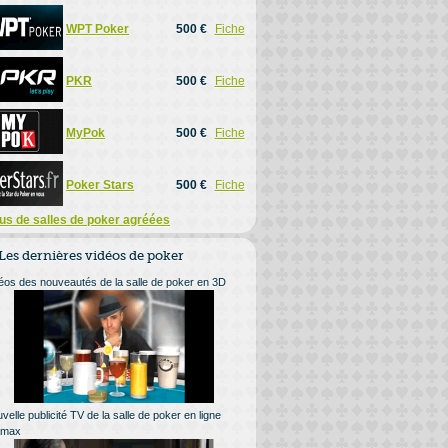
WPT Poker
500 €
Fiche
PKR
500 €
Fiche
MyPok
500 €
Fiche
Poker Stars
500 €
Fiche
lus de salles de poker agréées
Les dernières vidéos de poker
éos des nouveautés de la salle de poker en 3D
velle publicité TV de la salle de poker en ligne
amax