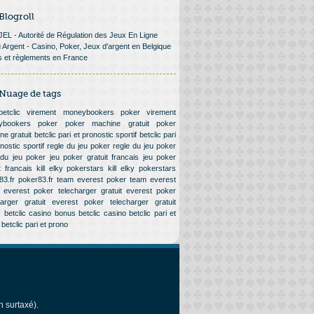
Blogroll
EL - Autorité de Régulation des Jeux En Ligne
 Argent - Casino, Poker, Jeux d'argent en Belgique
s et règlements en France
Nuage de tags
etclic
virement moneybookers poker
virement
ybookers poker
poker machine gratuit
poker
ne gratuit
betclic pari et pronostic sportif
betclic pari
nostic sportif
regle du jeu poker
regle du jeu poker
 du jeu poker
jeu poker gratuit francais
jeu poker
t francais
kill elky pokerstars
kill elky pokerstars
83.fr
poker83.fr
team everest poker
team everest
everest poker telecharger gratuit
everest poker
harger gratuit
everest poker telecharger gratuit
 betclic casino
bonus betclic casino
betclic pari et
betclic pari et prono
 surtaxé).