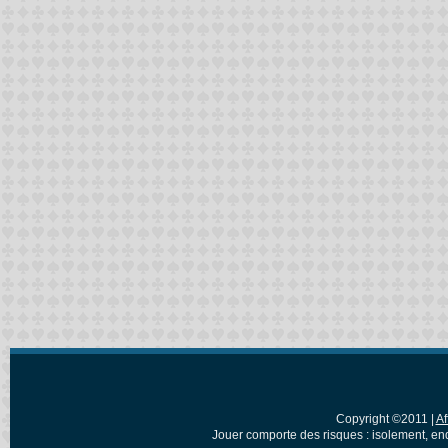
Copyright ©2011 |
Af
Jouer comporte des risques : isolement, en