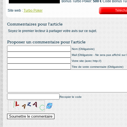
Bonus Turbo Poker:
500 €
Code Bonus Tur
Site web :
Turbo Poker
Télécha
Commentaires pour l'article
Soyez le premier lecteur à partager votre avis sur ce sujet.
Proposer un commentaire pour l'article
Nom (Obligatoire)
Mail (Obligatoire - Ne sera pas affiché sur l
Votre site (avec http://)
Titre de votre commentaire (Obligatoire)
Recopier le code