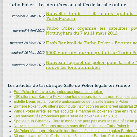
Turbo Poker - Les dernières actualités de la salle online
Nouvelle limite : 50 euros gratuits
vendredi 29 Juin 2012
TurboPoker.fr
Turbo Poker organise les satellites p
mercredi 4 Avril 2012
Nottingham du 7 au 11 mars 2012
Flash Bankroll de Turbo Poker - Boostez vo
mercredi 28 Mars 2012
5000 euros de tournoi gratuit sur Turbo P
vendredi 16 Mars 2012
Nouveau logiciel de poker pour la salle 
vendredi 2 Mars 2012
nouvelles fonctionnalités
Les articles de la rubrique Salle de Poker légale en France
EuroPoker.fr réouvre ses portes aux joueurs de poker.
40€ offerts par Barriere Poker pour toute inscription en argent réel jusqu'
Estelle Denis est la nouvelle ambassadrice de la salle Barrière Poker
Barrière Poker : 50€ offerts pour toute inscription en argent réel jusqu'au 2
Winga Poker arrête les frais et quitte le marché du poker en ligne en Fran
Les nouveautés proposées par la salle de poker PKR en 2012
Spot de pub Winamax : Tout le monde ne peut pas avoir les qualités d'un 
Nouvelle limite : 50 euros gratuits sans dépôt offerts par TurboPoker.fr
My Poker Manager - Nouvelle fonctionnalité de la salle de poker Barriere 
30 euros sans dépôt offerts jusqu'au 8 juillet par Barriere Poker aux nouv