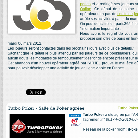
portes
et a redirigé ses joueurs v
Online
. Ce début de semaine ma
opérateur non pas de
cercle de je
arrête ses activités à partir du ma
On peut donc lire sur paris365.fr l
"Information Importante :
Nous avons le regret de vous a
proposer son offre de paris en lign
mardi 06 mars 2012.
Les joueurs seront contactés dans les prochains jours avec plus de détails."
Sachant que le détail le plus attendu par les joueurs de ce bookmakers, qui 
aucun doute les modalités de remboursement des fonds encore présent sur le
Cet abandon d'un nouvel opérateur agréé par l'ARJEL prouve le mal être dû à
pour pouvoir développer une activité de jeu en ligne viable en France.
Turbo Poker - Salle de Poker agréée
Turbo Poker 
Turbo Poker
a été agréé par l'A
l'agrément n°
0017-PO-2010-06-
Réseau de la poker room : iPoke