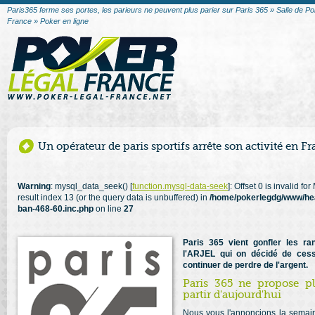
Paris365 ferme ses portes, les parieurs ne peuvent plus parier sur Paris 365 » Salle de Po
France » Poker en ligne
Un opérateur de paris sportifs arrête son activité en F
Warning
: mysql_data_seek() [
function.mysql-data-seek
]: Offset 0 is invalid f
result index 13 (or the query data is unbuffered) in
/home/pokerlegdg/www/he
ban-468-60.inc.php
on line
27
Paris 365 vient gonfler les r
l'ARJEL qui on décidé de cessé
continuer de perdre de l'argent.
Paris 365 ne propose pl
partir d'aujourd'hui
Nous vous l'annoncions la semai