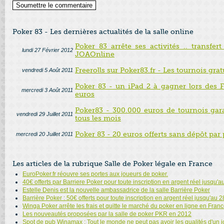
Poker 83 - Les dernières actualités de la salle online
Poker 83 arrête ses activités .. transfe
lundi 27 Février 2012
JOAOnline
Freerolls sur Poker83.fr - Les tournois grat
vendredi 5 Août 2011
Poker 83 - un iPad 2 à gagner lors des F
mercredi 3 Août 2011
euros
Poker83 - 300.000 euros de tournois gara
vendredi 29 Juillet 2011
tous les mois
Poker 83 - 20 euros offerts sans dépôt par 
mercredi 20 Juillet 2011
Les articles de la rubrique Salle de Poker légale en France
EuroPoker.fr réouvre ses portes aux joueurs de poker.
40€ offerts par Barriere Poker pour toute inscription en argent réel jusqu'
Estelle Denis est la nouvelle ambassadrice de la salle Barrière Poker
Barrière Poker : 50€ offerts pour toute inscription en argent réel jusqu'au 2
Winga Poker arrête les frais et quitte le marché du poker en ligne en Fran
Les nouveautés proposées par la salle de poker PKR en 2012
Spot de pub Winamax : Tout le monde ne peut pas avoir les qualités d'un 