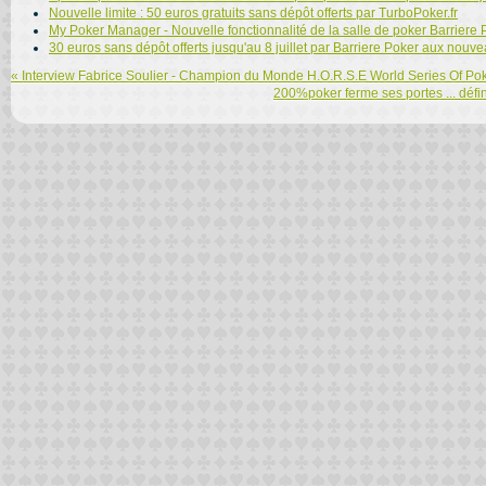
Nouvelle limite : 50 euros gratuits sans dépôt offerts par TurboPoker.fr
My Poker Manager - Nouvelle fonctionnalité de la salle de poker Barriere 
30 euros sans dépôt offerts jusqu'au 8 juillet par Barriere Poker aux nouv
« Interview Fabrice Soulier - Champion du Monde H.O.R.S.E World Series Of Po
200%poker ferme ses portes ... défi