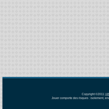
Copyright ©2011 |
Af
Jouer comporte des risques : isolement, en