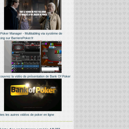
Poker Manager - Multitabling via système de
king sur BarrierePoker.fr
ouvrez la vidéo de présentation de Bank Of Poker
tes les autres vidéos de poker en ligne