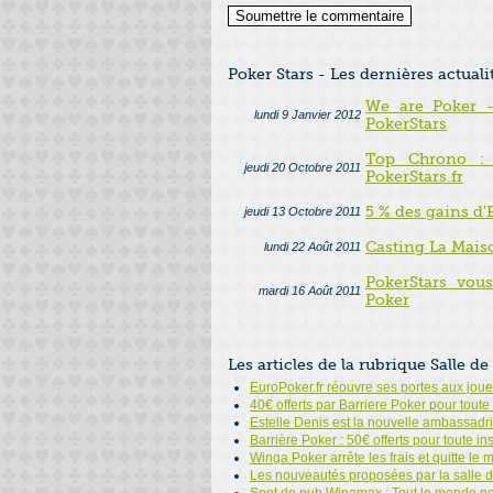
Poker Stars - Les dernières actualit
We are Poker -
lundi 9 Janvier 2012
PokerStars
Top Chrono : 
jeudi 20 Octobre 2011
PokerStars.fr
5 % des gains d'
jeudi 13 Octobre 2011
Casting La Maiso
lundi 22 Août 2011
PokerStars vous
mardi 16 Août 2011
Poker
Les articles de la rubrique Salle d
EuroPoker.fr réouvre ses portes aux joue
40€ offerts par Barriere Poker pour toute
Estelle Denis est la nouvelle ambassadri
Barrière Poker : 50€ offerts pour toute in
Winga Poker arrête les frais et quitte le
Les nouveautés proposées par la salle