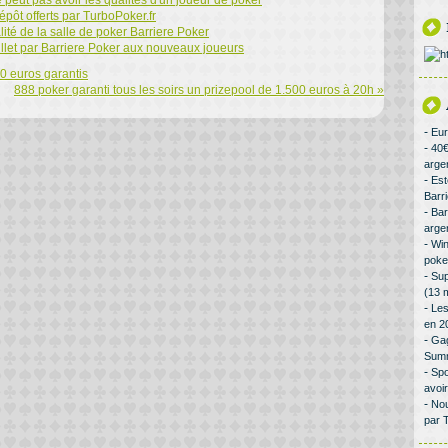
peut pas avoir les qualités d'un joueur de poker
épôt offerts par TurboPoker.fr
té de la salle de poker Barriere Poker
uillet par Barriere Poker aux nouveaux joueurs
0 euros garantis
888 poker garanti tous les soirs un prizepool de 1.500 euros à 20h »
-
Eur
-
40€
arge
-
Est
Barr
-
Bar
arge
-
Win
poke
-
Sup
(13 m
-
Les
en 2
-
Gag
Summ
-
Spo
avoir
-
Nou
par 