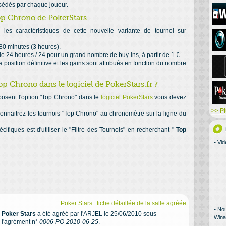
ssédés par chaque joueur.
p Chrono de PokerStars
 les caractéristiques de cette nouvelle variante de tournoi sur
180 minutes (3 heures).
le 24 heures / 24 pour un grand nombre de buy-ins, à partir de 1 €.
a position définitive et les gains sont attribués en fonction du nombre
 Chrono dans le logiciel de PokerStars.fr ?
oposent l'option "Top Chrono" dans le
logiciel PokerStars
vous devez
>> P
connaitrez les tournois "Top Chrono" au chronomètre sur la ligne du
ifiques est d'utiliser le "Filtre des Tournois" en recherchant "
Top
-
Vid
Poker Stars : fiche détaillée de la salle agréée
-
Nou
Poker Stars
a été agréé par l'ARJEL le 25/06/2010 sous
Win
l'agrément n°
0006-PO-2010-06-25
.