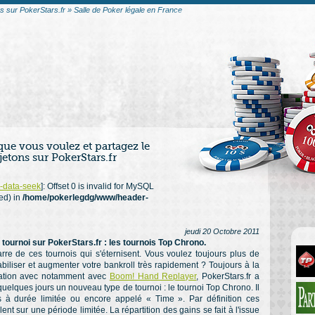
s sur PokerStars.fr » Salle de Poker légale en France
que vous voulez et partagez le
jetons sur PokerStars.fr
l-data-seek
]: Offset 0 is invalid for MySQL
red) in
/home/pokerlegdg/www/header-
jeudi 20 Octobre 2011
tournoi sur PokerStars.fr : les tournois Top Chrono.
re de ces tournois qui s'éternisent. Vous voulez toujours plus de
abiliser et augmenter votre bankroll très rapidement ? Toujours à la
vation avec notamment avec
Boom! Hand Replayer
, PokerStars.fr a
uelques jours un nouveau type de tournoi : le tournoi Top Chrono. Il
is à durée limitée ou encore appelé « Time ». Par définition ces
ent sur une période limitée. La répartition des gains se fait à l'issue