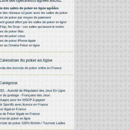
Liste des opérateurs agréés ARJEL
te des salles de poker en ligne agréées
te des réseaux où jouer avec les salles de poker
les de poker par moyen de paiement
ent gratuit offert par les salles de poker en ligne
Flop, No Drop - Les salles qui taxent le moins
les de poker Mac
les de poker Linux
les de poker iPhone Apple
er au Omaha Poker en ligne
Calendrier du poker en ligne
enda des tournois de poker online en France
Catégorie
EL - Autorité de Régulation des Jeux En Ligne
x de grattage - Française des Jeux
kages pour les WSOP à gagner
is Sportifs avec licence en France
er légal en France
le de Poker légale en France
rnoi de poker en ligne
rnois de poker 100% féminin / Tournois Ladies