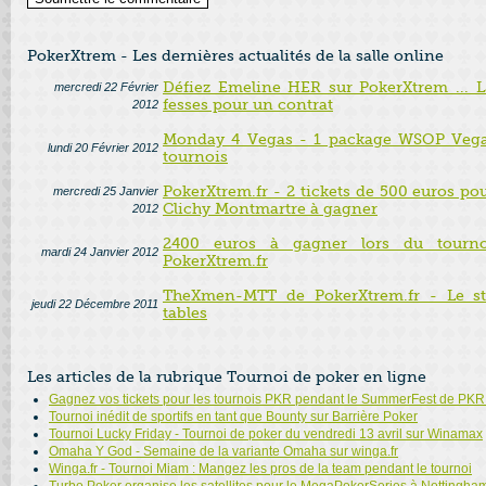
PokerXtrem - Les dernières actualités de la salle online
Défiez Emeline HER sur PokerXtrem ... 
mercredi 22 Février
fesses pour un contrat
2012
Monday 4 Vegas - 1 package WSOP Vegas
lundi 20 Février 2012
tournois
PokerXtrem.fr - 2 tickets de 500 euros po
mercredi 25 Janvier
Clichy Montmartre à gagner
2012
2400 euros à gagner lors du tourn
mardi 24 Janvier 2012
PokerXtrem.fr
TheXmen-MTT de PokerXtrem.fr - Le st
jeudi 22 Décembre 2011
tables
Les articles de la rubrique Tournoi de poker en ligne
Gagnez vos tickets pour les tournois PKR pendant le SummerFest de PKR.
Tournoi inédit de sportifs en tant que Bounty sur Barrière Poker
Tournoi Lucky Friday - Tournoi de poker du vendredi 13 avril sur Winamax
Omaha Y God - Semaine de la variante Omaha sur winga.fr
Winga.fr - Tournoi Miam : Mangez les pros de la team pendant le tournoi