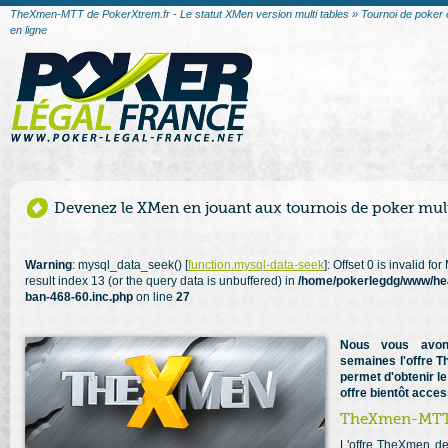
TheXmen-MTT de PokerXtrem.fr - Le statut XMen version multi tables » Tournoi de poker 
en ligne
Devenez le XMen en jouant aux tournois de poker mult
Warning
: mysql_data_seek() [
function.mysql-data-seek
]: Offset 0 is invalid f
result index 13 (or the query data is unbuffered) in
/home/pokerlegdg/www/he
ban-468-60.inc.php
on line
27
Nous vous avon
semaines l'offre 
permet d'obtenir le
offre bientôt acces
TheXmen-MTT 
L'offre TheXmen de