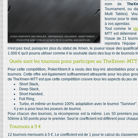
nom de
TheX
Tournament, ou da
Multi Tables). Vo
tournoi pour le st
à vos agendas.
Tout comme le
st
MTT est déterminé 
l'issue de 21 tourn
rejoindra l'équip
n'est pas tout, puisqu'en plus du statut de Xmen, le joueur issue des qualifi
1.000 € qu'il pourra utiliser comme il le souhaite dans des buy in de tournois li
Quels sont les tournois pour participer au TheXmen-MTT
Pour cette compétition, PokerXtrem.fr a voulu des buy-ins abordables pour 
tournois. Cette offre est également suffisamment attrayante pour les plus gr
de TheXmen-MTT est que cette compétition couvre tous les aspects du jeu de t
Short Stack,
Deep Stack,
Short Handed,
Full Ring,
Turbo, et même un tournoi 100% adaptation avec le tournoi "Survivor". 
il y en a pour tous les joueurs de tournoi.
Pour chacun des tournois, la récompense est la même. Les 50 premiers joue
50ème à 50 points pour le premier. Seul le coefficient est différent pour chaqu
Tournois à 5 €
12 tournois mensuels à 5 €. Le coefficient est de 1 pour le calcul du classeme