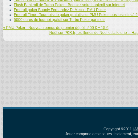
Turbo Poker organise les satellites pour le MegaPokerSeries à Nottingha
Flash Bankroll de Turbo Poker - Boostez votre bankroll sur Internet
Freeroll poker Bounty Fernandez Di Meco - PMU Poker
Freeroll Time - Tournois de poker gratuits sur PMU Poker tous les soirs à 
5000 euros de tournoi gratuit sur Turbo Poker par mois
« PMU Poker - Nouveau bonus de premier dépôt : 500 € + 15 €
Noël sur PKR.fr, les Séries de Noël et la loterie ...
Copyright ©2011 |
Af
Jouer comporte des risques : isolement, en