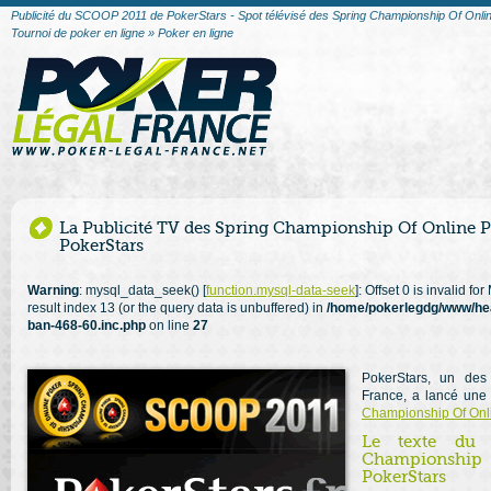
Publicité du SCOOP 2011 de PokerStars - Spot télévisé des Spring Championship Of Onli
Tournoi de poker en ligne » Poker en ligne
La Publicité TV des Spring Championship Of Online P
PokerStars
Warning
: mysql_data_seek() [
function.mysql-data-seek
]: Offset 0 is invalid f
result index 13 (or the query data is unbuffered) in
/home/pokerlegdg/www/he
ban-468-60.inc.php
on line
27
PokerStars, un des
France, a lancé une 
Championship Of Onl
Le texte du 
Championship
PokerStars