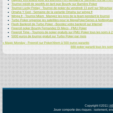
Gagnez vos tickets pour les tournois PKR pendant le SummerFest de PKR.
Tournoi inédit de sportifs en tant que Bounty sur Barrière Poker
Tournoi Lucky Friday - Tournoi de poker du vendredi 13 avril sur Winamax
Omaha Y God - Semaine de la variante Omaha sur winga.fr
Winga.fr - Tournoi Miam : Mangez les pros de la team pendant le tournoi
Turbo Poker organise les satellites pour le MegaPokerSeries à Nottingha
Flash Bankroll de Turbo Poker - Boostez votre bankroll sur Internet
Freeroll poker Bounty Fernandez Di Meco - PMU Poker
Freeroll Time - Tournois de poker gratuits sur PMU Poker tous les soirs à 
5000 euros de tournoi gratuit sur Turbo Poker par mois
« Magic Monday - Freeroll sur PokerXtrem à 500 euros garantis
888 poker garanti tous les soi
Copyright ©2011 |
Af
Jouer comporte des risques : isolement, en