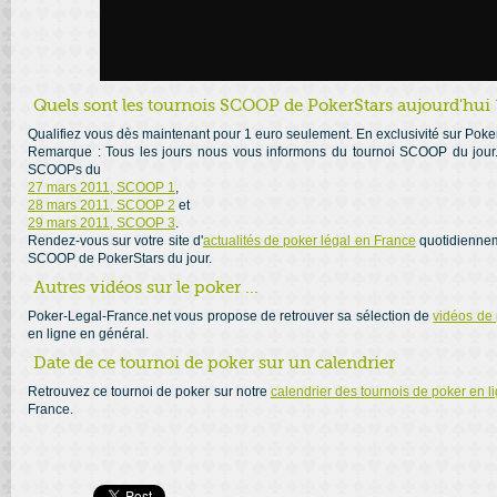
Quels sont les tournois SCOOP de PokerStars aujourd'hui 
Qualifiez vous dès maintenant pour 1 euro seulement. En exclusivité sur Poker
Remarque : Tous les jours nous vous informons du tournoi SCOOP du jour.
SCOOPs du
27 mars 2011, SCOOP 1
,
28 mars 2011, SCOOP 2
et
29 mars 2011, SCOOP 3
.
Rendez-vous sur votre site d'
actualités de poker légal en France
quotidienneme
SCOOP de PokerStars du jour.
Autres vidéos sur le poker ...
Poker-Legal-France.net vous propose de retrouver sa sélection de
vidéos de 
en ligne en général.
Date de ce tournoi de poker sur un calendrier
Retrouvez ce tournoi de poker sur notre
calendrier des tournois de poker en l
France.