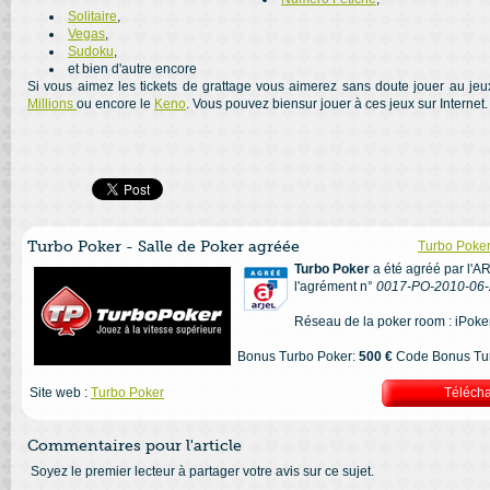
Solitaire
,
Vegas
,
Sudoku
,
et bien d'autre encore
Si vous aimez les tickets de grattage vous aimerez sans doute jouer au jeu
Millions
ou encore le
Keno
. Vous pouvez biensur jouer à ces jeux sur Internet.
Turbo Poker - Salle de Poker agréée
Turbo Poker 
Turbo Poker
a été agréé par l'A
l'agrément n°
0017-PO-2010-06-
Réseau de la poker room : iPoke
Bonus Turbo Poker:
500 €
Code Bonus Tur
Site web :
Turbo Poker
Télécha
Commentaires pour l'article
Soyez le premier lecteur à partager votre avis sur ce sujet.