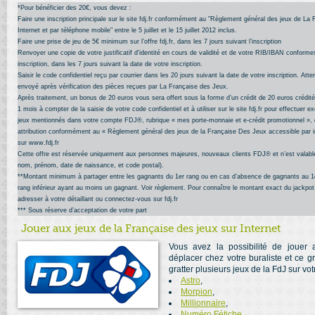
*Pour bénéficier des 20€, vous devez :
Faire une inscription principale sur le site fdj.fr conformément au "Règlement général des jeux de La
Internet et par téléphone mobile" entre le 5 juillet et le 15 juillet 2012 inclus.
Faire une prise de jeu de 5€ minimum sur l’offre fdj.fr, dans les 7 jours suivant l’inscription
Renvoyer une copie de votre justificatif d'identité en cours de validité et de votre RIB/IBAN conforme
inscription, dans les 7 jours suivant la date de votre inscription.
Saisir le code confidentiel reçu par courrier dans les 20 jours suivant la date de votre inscription. Atte
envoyé après vérification des pièces reçues par La Française des Jeux.
Après traitement, un bonus de 20 euros vous sera offert sous la forme d’un crédit de 20 euros crédi
1 mois à compter de la saisie de votre code confidentiel et à utiliser sur le site fdj.fr pour effectuer 
jeux mentionnés dans votre compte FDJ®, rubrique « mes porte-monnaie et e-crédit promotionnel », 
attribution conformément au « Règlement général des jeux de la Française Des Jeux accessible par in
sur www.fdj.fr
Cette offre est réservée uniquement aux personnes majeures, nouveaux clients FDJ® et n’est valabl
nom, prénom, date de naissance, et code postal).
**Montant minimum à partager entre les gagnants du 1er rang ou en cas d’absence de gagnants au 1e
rang inférieur ayant au moins un gagnant. Voir règlement. Pour connaître le montant exact du jackpot
adresser à votre détaillant ou connectez-vous sur fdj.fr
*** Sous réserve d’acceptation de votre part
Jouer aux jeux de la Française des jeux sur Internet
Vous avez la possibilité de jouer
déplacer chez votre buraliste et ce g
gratter plusieurs jeux de la FdJ sur vo
Astro
,
Morpion
,
Millionnaire
,
Numéro Fétiche
,