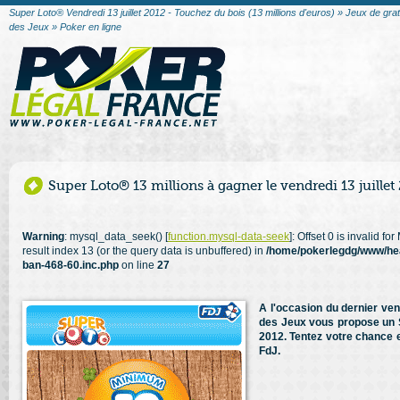
Super Loto® Vendredi 13 juillet 2012 - Touchez du bois (13 millions d'euros) » Jeux de gra
des Jeux » Poker en ligne
Super Loto® 13 millions à gagner le vendredi 13 juillet
Warning
: mysql_data_seek() [
function.mysql-data-seek
]: Offset 0 is invalid f
result index 13 (or the query data is unbuffered) in
/home/pokerlegdg/www/he
ban-468-60.inc.php
on line
27
A l'occasion du dernier ven
des Jeux vous propose un Su
2012. Tentez votre chance en
FdJ.