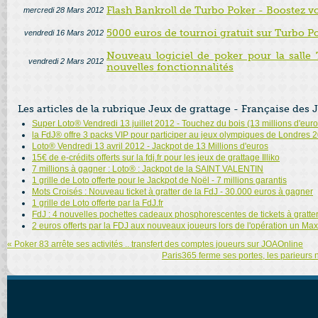
Flash Bankroll de Turbo Poker - Boostez vo
mercredi 28 Mars 2012
5000 euros de tournoi gratuit sur Turbo P
vendredi 16 Mars 2012
Nouveau logiciel de poker pour la salle 
vendredi 2 Mars 2012
nouvelles fonctionnalités
Les articles de la rubrique Jeux de grattage - Française des 
Super Loto® Vendredi 13 juillet 2012 - Touchez du bois (13 millions d'euro
la FdJ® offre 3 packs VIP pour participer au jeux olympiques de Londres 
Loto® Vendredi 13 avril 2012 - Jackpot de 13 Millions d'euros
15€ de e-crédits offerts sur la fdj.fr pour les jeux de grattage Illiko
7 millions à gagner : Loto® : Jackpot de la SAINT VALENTIN
1 grille de Loto offerte pour le Jackpot de Noël - 7 millions garantis
Mots Croisés : Nouveau ticket à gratter de la FdJ - 30.000 euros à gagner
1 grille de Loto offerte par la FdJ.fr
FdJ : 4 nouvelles pochettes cadeaux phosphorescentes de tickets à gratte
2 euros offerts par la FDJ aux nouveaux joueurs lors de l'opération un M
« Poker 83 arrête ses activités .. transfert des comptes joueurs sur JOAOnline
Paris365 ferme ses portes, les parieurs 