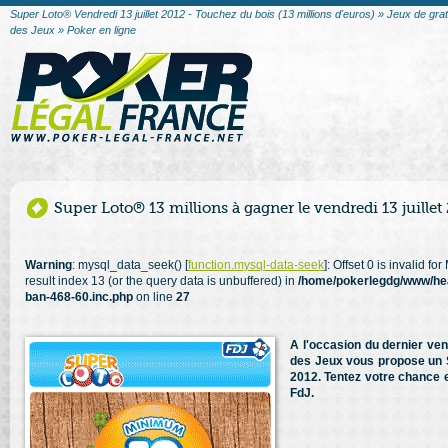
Super Loto® Vendredi 13 juillet 2012 - Touchez du bois (13 millions d'euros) » Jeux de gra
des Jeux » Poker en ligne
Super Loto® 13 millions à gagner le vendredi 13 juillet
Warning
: mysql_data_seek() [
function.mysql-data-seek
]: Offset 0 is invalid f
result index 13 (or the query data is unbuffered) in
/home/pokerlegdg/www/he
ban-468-60.inc.php
on line
27
A l'occasion du dernier ven
des Jeux vous propose un Su
2012. Tentez votre chance en
FdJ.