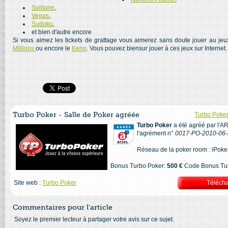
Solitaire
,
Vegas
,
Sudoku
,
et bien d'autre encore
Si vous aimez les tickets de grattage vous aimerez sans doute jouer au jeu
Millions
ou encore le
Keno
. Vous pouvez biensur jouer à ces jeux sur Internet.
Turbo Poker - Salle de Poker agréée
Turbo Poker 
Turbo Poker
a été agréé par l'A
l'agrément n°
0017-PO-2010-06-
Réseau de la poker room : iPoke
Bonus Turbo Poker:
500 €
Code Bonus Tur
Site web :
Turbo Poker
Télécha
Commentaires pour l'article
Soyez le premier lecteur à partager votre avis sur ce sujet.