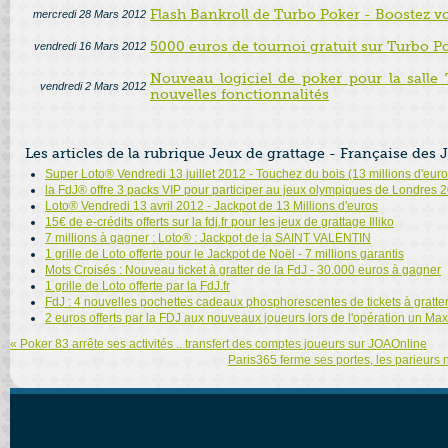
Flash Bankroll de Turbo Poker - Boostez vo
mercredi 28 Mars 2012
5000 euros de tournoi gratuit sur Turbo P
vendredi 16 Mars 2012
Nouveau logiciel de poker pour la salle 
vendredi 2 Mars 2012
nouvelles fonctionnalités
Les articles de la rubrique Jeux de grattage - Française des 
Super Loto® Vendredi 13 juillet 2012 - Touchez du bois (13 millions d'euro
la FdJ® offre 3 packs VIP pour participer au jeux olympiques de Londres 
Loto® Vendredi 13 avril 2012 - Jackpot de 13 Millions d'euros
15€ de e-crédits offerts sur la fdj.fr pour les jeux de grattage Illiko
7 millions à gagner : Loto® : Jackpot de la SAINT VALENTIN
1 grille de Loto offerte pour le Jackpot de Noël - 7 millions garantis
Mots Croisés : Nouveau ticket à gratter de la FdJ - 30.000 euros à gagner
1 grille de Loto offerte par la FdJ.fr
FdJ : 4 nouvelles pochettes cadeaux phosphorescentes de tickets à gratte
2 euros offerts par la FDJ aux nouveaux joueurs lors de l'opération un M
« Poker 83 arrête ses activités .. transfert des comptes joueurs sur JOAOnline
Paris365 ferme ses portes, les parieurs 