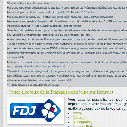
*Pour bénéficier des 20€, vous devez :
Faire une inscription principale sur le site fdj.fr conformément au "Règlement général des jeux de La
Internet et par téléphone mobile" entre le 5 juillet et le 15 juillet 2012 inclus.
Faire une prise de jeu de 5€ minimum sur l’offre fdj.fr, dans les 7 jours suivant l’inscription
Renvoyer une copie de votre justificatif d'identité en cours de validité et de votre RIB/IBAN conforme
inscription, dans les 7 jours suivant la date de votre inscription.
Saisir le code confidentiel reçu par courrier dans les 20 jours suivant la date de votre inscription. Atte
envoyé après vérification des pièces reçues par La Française des Jeux.
Après traitement, un bonus de 20 euros vous sera offert sous la forme d’un crédit de 20 euros crédi
1 mois à compter de la saisie de votre code confidentiel et à utiliser sur le site fdj.fr pour effectuer 
jeux mentionnés dans votre compte FDJ®, rubrique « mes porte-monnaie et e-crédit promotionnel », 
attribution conformément au « Règlement général des jeux de la Française Des Jeux accessible par in
sur www.fdj.fr
Cette offre est réservée uniquement aux personnes majeures, nouveaux clients FDJ® et n’est valabl
nom, prénom, date de naissance, et code postal).
**Montant minimum à partager entre les gagnants du 1er rang ou en cas d’absence de gagnants au 1e
rang inférieur ayant au moins un gagnant. Voir règlement. Pour connaître le montant exact du jackpot
adresser à votre détaillant ou connectez-vous sur fdj.fr
*** Sous réserve d’acceptation de votre part
Jouer aux jeux de la Française des jeux sur Internet
Vous avez la possibilité de jouer
déplacer chez votre buraliste et ce g
gratter plusieurs jeux de la FdJ sur vo
Astro
,
Morpion
,
Millionnaire
,
Numéro Fétiche
,