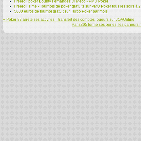
Freeroll poker Bounty Fernandez Di Meco - PMU Poker
Freeroll Time - Tournois de poker gratuits sur PMU Poker tous les soirs à 
5000 euros de tournoi gratuit sur Turbo Poker par mois
« Poker 83 arrête ses activités .. transfert des comptes joueurs sur JOAOnline
Paris365 ferme ses portes, les parieurs 