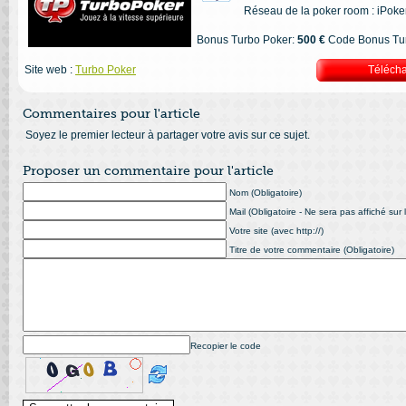
Réseau de la poker room : iPoke
Bonus Turbo Poker:
500 €
Code Bonus Tur
Site web :
Turbo Poker
Télécha
Commentaires pour l'article
Soyez le premier lecteur à partager votre avis sur ce sujet.
Proposer un commentaire pour l'article
Nom (Obligatoire)
Mail (Obligatoire - Ne sera pas affiché sur l
Votre site (avec http://)
Titre de votre commentaire (Obligatoire)
Recopier le code