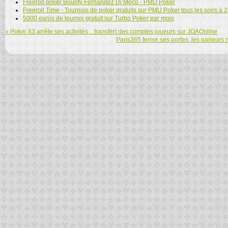
Freeroll poker Bounty Fernandez Di Meco - PMU Poker
Freeroll Time - Tournois de poker gratuits sur PMU Poker tous les soirs à 
5000 euros de tournoi gratuit sur Turbo Poker par mois
« Poker 83 arrête ses activités .. transfert des comptes joueurs sur JOAOnline
Paris365 ferme ses portes, les parieurs 