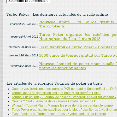
Turbo Poker - Les dernières actualités de la salle online
Nouvelle limite : 50 euros gratuits
vendredi 29 Juin 2012
TurboPoker.fr
Turbo Poker organise les satellites p
mercredi 4 Avril 2012
Nottingham du 7 au 11 mars 2012
Flash Bankroll de Turbo Poker - Boostez vo
mercredi 28 Mars 2012
5000 euros de tournoi gratuit sur Turbo P
vendredi 16 Mars 2012
Nouveau logiciel de poker pour la salle 
vendredi 2 Mars 2012
nouvelles fonctionnalités
Les articles de la rubrique Tournoi de poker en ligne
Gagnez vos tickets pour les tournois PKR pendant le SummerFest de PKR.
Tournoi inédit de sportifs en tant que Bounty sur Barrière Poker
Tournoi Lucky Friday - Tournoi de poker du vendredi 13 avril sur Winamax
Omaha Y God - Semaine de la variante Omaha sur winga.fr
Winga.fr - Tournoi Miam : Mangez les pros de la team pendant le tournoi
Turbo Poker organise les satellites pour le MegaPokerSeries à Nottingha
Flash Bankroll de Turbo Poker - Boostez votre bankroll sur Internet