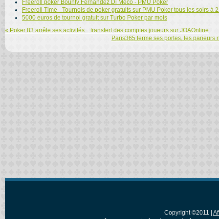
Freeroll poker Bounty Fernandez Di Meco - PMU Poker
Freeroll Time - Tournois de poker gratuits sur PMU Poker tous les soirs à 
5000 euros de tournoi gratuit sur Turbo Poker par mois
« Poker 83 arrête ses activités .. transfert des comptes joueurs sur JOAOnline
Paris365 ferme ses portes, les parieurs 
Copyright ©2011 |
Af