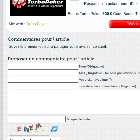
Réseau de la poker room : iPoke
Bonus Turbo Poker:
500 €
Code Bonus Tur
Site web :
Turbo Poker
Télécha
Commentaires pour l'article
Soyez le premier lecteur à partager votre avis sur ce sujet.
Proposer un commentaire pour l'article
Nom (Obligatoire)
Mail (Obligatoire - Ne sera pas affiché sur l
Votre site (avec http://)
Titre de votre commentaire (Obligatoire)
Recopier le code