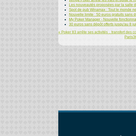
Winga Poker arrête les frais et quitte le
Les nouveautés proposées par la salle
Spot de pub Winamax : Tout le monde ne 
Nouvelle limite : 50 euros gratuits sans d
My Poker Manager - Nouvelle fonctionnali
30 euros sans dépôt offerts jusqu'au 8 j
« Poker 83 arrête ses activités .. transfert de
Paris36