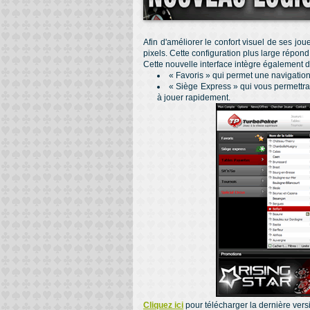
Afin d'améliorer le confort visuel de ses jou
pixels. Cette configuration plus large répon
Cette nouvelle interface intègre également d
« Favoris » qui permet une navigation 
« Siège Express » qui vous permettr
à jouer rapidement.
Cliquez ici
pour télécharger la dernière vers