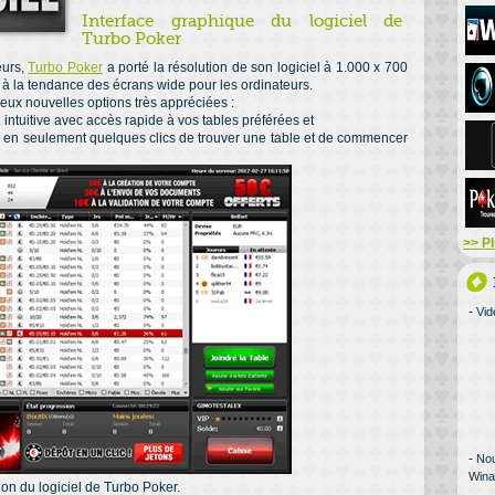
Interface graphique du logiciel de
Turbo Poker
eurs,
Turbo Poker
a porté la résolution de son logiciel à 1.000 x 700
d à la tendance des écrans wide pour les ordinateurs.
eux nouvelles options très appréciées :
intuitive avec accès rapide à vos tables préférées et
a en seulement quelques clics de trouver une table et de commencer
>> P
-
Vid
-
Nou
Win
ion du logiciel de Turbo Poker.