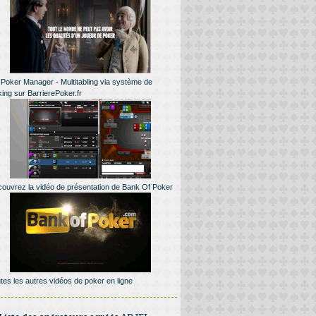
Poker Manager - Multitabling via système de
king sur BarrierePoker.fr
ouvrez la vidéo de présentation de Bank Of Poker
tes les autres vidéos de poker en ligne