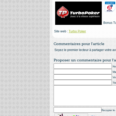
Bonus T
Site web :
Turbo Poker
Commentaires pour l'article
Soyez le premier lecteur à partager votre avi
Proposer un commentaire pour l'ar
No
Mai
Vot
Ti
Recopier le