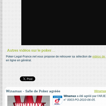
Autres vidéos sur le poker ...
Poker-Legal-France.net vous propose de retrouver sa sélection de
vidéos de 
en ligne en général.
Winamax - Salle de Poker agréée
Winamax :
Winamax
a été agréé par l'ARJE
n°
0003-PO-2010-06-05
.