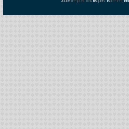
Jouer comporte des risques : isolement, en