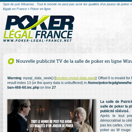
Spot de pub Winamax : Tout le monde ne peut pas avoir les qualités d'un joueur de poker »
légale en France » Poker en ligne
Nouvelle publicité TV de la salle de poker en ligne W
Warning
: mysql_data_seek() [
function.mysql-data-seek
]: Offset 0 is invalid f
result index 13 (or the query data is unbuffered) in
/home/pokerlegdg/www/he
ban-468-60.inc.php
on line
27
La salle de Patri
salle de poker la p
publicité télévisé.
Après le tout pr
démocratrisé la cél
pas les cartes, c'es
poker au W rouge 