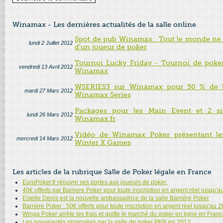
Winamax - Les dernières actualités de la salle online
Spot de pub Winamax : Tout le monde ne p
lundi 2 Juillet 2012
d'un joueur de poker
Tournoi Lucky Friday - Tournoi de poker
vendredi 13 Avril 2012
Winamax
WSERIES3 sur Winamax pour 50 % de bon
mardi 27 Mars 2012
Winamax Series
Packages pour les Main Event et 2 s
lundi 26 Mars 2012
Winamax.fr
Vidéo de Winamax Poker présentant les
mercredi 14 Mars 2012
Winter X Games
Les articles de la rubrique Salle de Poker légale en France
EuroPoker.fr réouvre ses portes aux joueurs de poker.
40€ offerts par Barriere Poker pour toute inscription en argent réel jusqu'
Estelle Denis est la nouvelle ambassadrice de la salle Barrière Poker
Barrière Poker : 50€ offerts pour toute inscription en argent réel jusqu'au 2
Winga Poker arrête les frais et quitte le marché du poker en ligne en Fran
Les nouveautés proposées par la salle de poker PKR en 2012