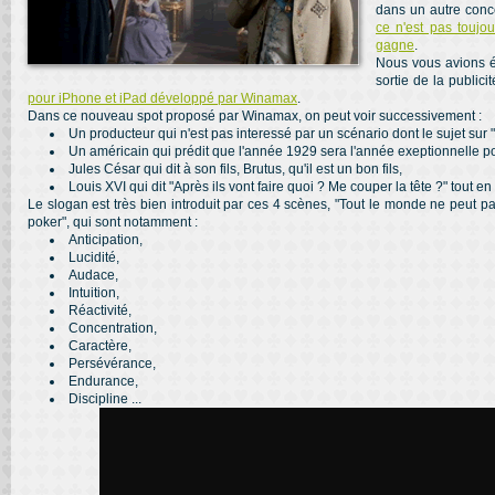
dans un autre conc
ce n'est pas toujou
gagne
.
Nous vous avions 
sortie de la publicit
pour iPhone et iPad développé par Winamax
.
Dans ce nouveau spot proposé par Winamax, on peut voir successivement :
Un producteur qui n'est pas interessé par un scénario dont le sujet sur 
Un américain qui prédit que l'année 1929 sera l'année exeptionnelle p
Jules César qui dit à son fils, Brutus, qu'il est un bon fils,
Louis XVI qui dit "Après ils vont faire quoi ? Me couper la tête ?" tout en r
Le slogan est très bien introduit par ces 4 scènes, "Tout le monde ne peut pa
poker", qui sont notamment :
Anticipation,
Lucidité,
Audace,
Intuition,
Réactivité,
Concentration,
Caractère,
Persévérance,
Endurance,
Discipline ...