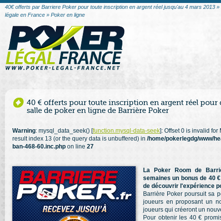
40€ offerts par Barriere Poker pour toute inscription en argent réel jusqu'au 4 mars 2013 »
légale en France » Poker en ligne
40 € offerts pour toute inscription en argent réel pour 
salle de poker en ligne de Barrière Poker
Warning
: mysql_data_seek() [
function.mysql-data-seek
]: Offset 0 is invalid f
result index 13 (or the query data is unbuffered) in
/home/pokerlegdg/www/he
ban-468-60.inc.php
on line
27
La Poker Room de Barriè
semaines un bonus de 40 €
de découvrir l'expérience po
Barrière Poker poursuit sa p
joueurs en proposant un n
joueurs qui créeront un nouv
Pour obtenir les 40 € promi