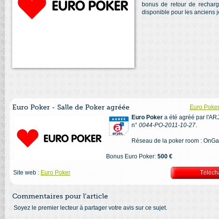
bonus de retour de rechar
disponible pour les anciens 
Euro Poker - Salle de Poker agréée
Euro Poker 
Euro Poker
a été agréé par l'AR
n°
0044-PO-2011-10-27
.
Réseau de la poker room : OnG
Bonus Euro Poker:
500 €
Site web :
Euro Poker
Téléch
Commentaires pour l'article
Soyez le premier lecteur à partager votre avis sur ce sujet.