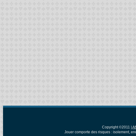
Copyright ©2011 |
Af
Jouer comporte des risques : isolement, en