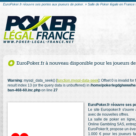
EuroPoker.fr réouvre ses portes aux joueurs de poker. » Salle de Poker légale en France 
EuroPoker.fr à nouveau disponible pour les joueurs d
Warning
: mysql_data_seek() [
function.mysql-data-seek
]: Offset 0 is invalid f
result index 13 (or the query data is unbuffered) in
/home/pokerlegdg/www/he
ban-468-60.inc.php
on line
27
EuroPoker.fr réouvre ses po
Le site Europoker.fr s'ouvr
avec de nouvelles offres.
La salle de poker en ligne,
Online Gambling SAS, entrep
EuroPoker.fr, propose un éve
1.000 € pour les joueurs fa