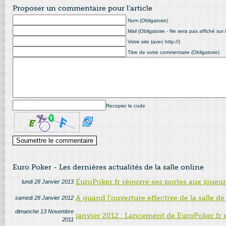
Proposer un commentaire pour l'article
Nom (Obligatoire)
Mail (Obligatoire - Ne sera pas affiché sur l
Votre site (avec http://)
Titre de votre commentaire (Obligatoire)
Recopier le code
Euro Poker - Les dernières actualités de la salle online
EuroPoker.fr réouvre ses portes aux joueur
lundi 28 Janvier 2013
A quand l'ouverture effective de la salle d
samedi 28 Janvier 2012
dimanche 13 Novembre
janvier 2012 : Lancement de EuroPoker.fr e
2011