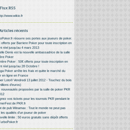
Flux RSS
Articles récents
oPoker.fr réouvre ses portes aux joueurs de poker.
 offerts par Barriere Poker pour toute inscription en
nt réel jusqu'au 4 mars 2013
elle Denis est la nouvelle ambassadrice de la salle
ière Poker
rière Poker : 50€ offerts pour toute inscription en
nt réel jusqu'au 28 Octobre !
ga Poker arrête les frais et quitte le marché du
r en ligne en France
er Loto® Vendredi 13 juillet 2012 - Touchez du bois
illions d'euros)
 nouveautés proposées par la salle de poker PKR
012
nez vos tickets pour les tournois PKR pendant le
erFest de PKR.fr
t de pub Winamax : Tout le monde ne peut pas
 les qualités d'un joueur de poker
velle limite : 50 euros gratuits sans dépôt offerts
TurboPoker.fr