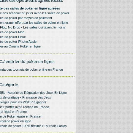
Liste des opérateurs agréés ARJEL
te des salles de poker en ligne agréées
te des réseaux où jouer avec les salles de poker
les de poker par moyen de paiement
ent gratuit offert par les salles de poker en ligne
Flop, No Drop - Les salles qui taxent le moins
les de poker Mac
les de poker Linux
les de poker iPhone Apple
er au Omaha Poker en ligne
Calendrier du poker en ligne
enda des tournois de poker online en France
Catégorie
EL - Autorité de Régulation des Jeux En Ligne
x de grattage - Française des Jeux
kages pour les WSOP à gagner
is Sportifs avec licence en France
er légal en France
le de Poker légale en France
rnoi de poker en ligne
rnois de poker 100% féminin / Tournois Ladies