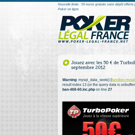
Nouvelle limite : 50 euros gratuits sans dépôt offert
Poker en ligne
Jouez avec les 50 € de Turbo
septembre 2012
Warning
: mysql_data_seek() [
function.mysq
result index 13 (or the query data is unbuffe
ban-468-60.inc.php
on line
27