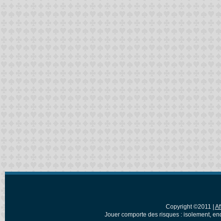
Copyright ©2011 |
Af
Jouer comporte des risques : isolement, en