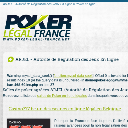
ARJEL - Autorité de Régulation des Jeux En Ligne » Poker en ligne
ARJEL - Autorité de Régulation des Jeux En Ligne
Warning
: mysql_data_seek() [
function.mysql-data-seek
]: Offset 0 is invalid f
result index 10 (or the query data is unbuffered) in
/home/pokerlegdg/www/he
ban-468-60.inc.php
on line
27
Salles de poker agréées ARJEL (Autorité de Régulation des Jeu
Retrouvez la liste des
salles de Poker en ligne légales
dans lesquels vous pouvez
Casino777.be un des casinos en ligne légal en Belgique
Pourquoi la France refuse toujours l'activit
raisons avancées pour la non légalisation des