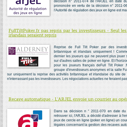
décision n° 2011-074 de l'ARJEL en date du
prononcée en vertu de la décision n° 2011-06
l'Autorité de régulation des jeux en ligne est ma
FullTiltPoker.fr pas repris par les investisseurs - Seul l
irlandais seraient repris
Reprise de Full Tilt Poker par des invest
britannique et irlandais uniquement ! Comm
dernier les joueurs qui ne peuvent plus jouer s
sur d'autres salles de poker en ligne. Et l'horizon
pour les joueurs français deFull Tilt Poker .f
groupe d'investisseurs anonymes et la salle Full
sur uniquement la reprise des activités britannique et irlandaise du site de p
n'interrassant pas les investisseurs. Les négociations actuelles ne feraient pas
Recave automatique - L'ARJEL envoie un courrier au opér
Dans sa décision n ° 2011-070 en date du 
retrouver ici, l'ARJEL a décidé d'adresser à l
jeux de cercle en ligne (poker en ligne) un cour
légales concernant la gestion des recaves auto