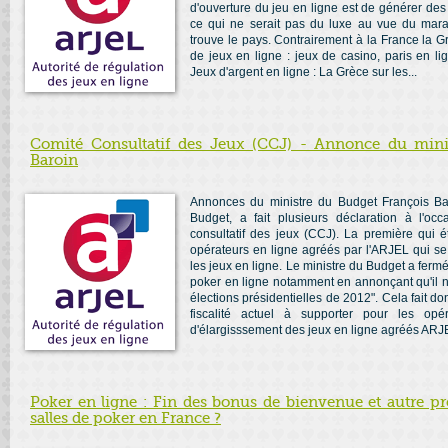
d'ouverture du jeu en ligne est de générer des
ce qui ne serait pas du luxe au vue du ma
trouve le pays. Contrairement à la France la G
de jeux en ligne : jeux de casino, paris en li
Jeux d'argent en ligne : La Grèce sur les...
Comité Consultatif des Jeux (CCJ) - Annonce du mini
Baroin
Annonces du ministre du Budget François Bar
Budget, a fait plusieurs déclaration à l'occ
consultatif des jeux (CCJ). La première qui ét
opérateurs en ligne agréés par l'ARJEL qui se d
les jeux en ligne. Le ministre du Budget a fermé
poker en ligne notamment en annonçant qu'il n'
élections présidentielles de 2012". Cela fait 
fiscalité actuel à supporter pour les op
d'élargisssement des jeux en ligne agréés ARJE
Poker en ligne : Fin des bonus de bienvenue et autre pr
salles de poker en France ?