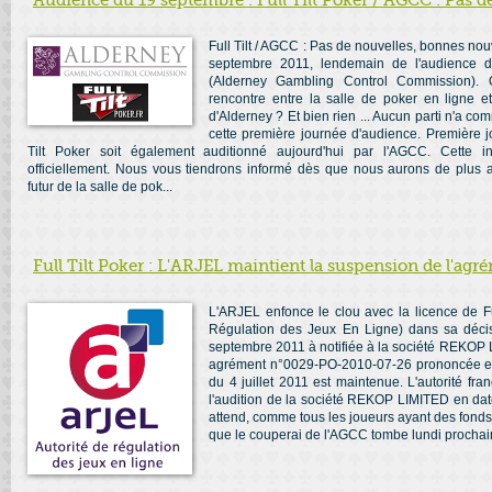
Audience du 19 septembre : Full Tilt Poker / AGCC : Pas de
Full Tilt / AGCC : Pas de nouvelles, bonnes n
septembre 2011, lendemain de l'audience d
(Alderney Gambling Control Commission). 
rencontre entre la salle de poker en ligne et
d'Alderney ? Et bien rien ... Aucun parti n'a c
cette première journée d'audience. Première j
Tilt Poker soit également auditionné aujourd'hui par l'AGCC. Cette i
officiellement. Nous vous tiendrons informé dès que nous aurons de plus 
futur de la salle de pok...
Full Tilt Poker : L'ARJEL maintient la suspension de l'
L'ARJEL enfonce le clou avec la licence de Fu
Régulation des Jeux En Ligne) dans sa déci
septembre 2011 à notifiée à la société REKOP
agrément n°0029-PO-2010-07-26 prononcée en
du 4 juillet 2011 est maintenue. L'autorité fran
l'audition de la société REKOP LIMITED en da
attend, comme tous les joueurs ayant des fonds
que le couperai de l'AGCC tombe lundi prochain