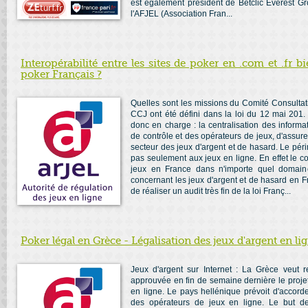
est également président de Betclic Everest Gr
l'AFJEL (Association Fran...
Interopérabilité entre les sites de poker en .com et .fr b
poker Français ?
Quelles sont les missions du Comité Consultat
CCJ ont été défini dans la loi du 12 mai 201.
donc en charge : la centralisation des inform
de contrôle et des opérateurs de jeux, d'assur
secteur des jeux d'argent et de hasard. Le pér
pas seulement aux jeux en ligne. En effet le c
jeux en France dans n'importe quel domain
concernant les jeux d'argent et de hasard en Fr
de réaliser un audit très fin de la loi Franç...
Poker légal en Grèce - Légalisation des jeux d'argent en li
Jeux d'argent sur Internet : La Grèce veut 
approuvée en fin de semaine dernière le projet 
en ligne. Le pays hellénique prévoit d'accord
des opérateurs de jeux en ligne. Le but d