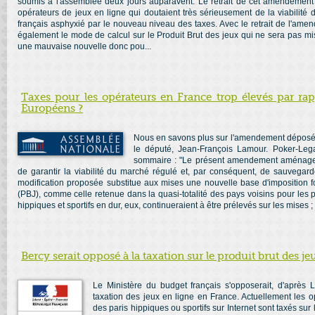
soumis à l'assemblée deux jours auparavent. Le retrait de cet amendement
opérateurs de jeux en ligne qui doutaient très sérieusement de la viabilit
français asphyxié par le nouveau niveau des taxes. Avec le retrait de l'ame
également le mode de calcul sur le Produit Brut des jeux qui ne sera pas m
une mauvaise nouvelle donc pou...
Taxes pour les opérateurs en France trop élevés par ra
Européens ?
Nous en savons plus sur l'amendement déposé 
le député, Jean-François Lamour. Poker-Legal
sommaire : "Le présent amendement aménage la
de garantir la viabilité du marché régulé et, par conséquent, de sauvegard
modification proposée substitue aux mises une nouvelle base d'imposition f
(PBJ), comme celle retenue dans la quasi-totalité des pays voisins pour les pa
hippiques et sportifs en dur, eux, continueraient à être prélevés sur les mises ; u
Bercy serait opposé à la taxation sur le produit brut des j
Le Ministère du budget français s'opposerait, d'après
taxation des jeux en ligne en France. Actuellement les 
des paris hippiques ou sportifs sur Internet sont taxés sur