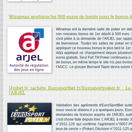
Winamax applique les 500 euros de limite pour le bonus 
Winamax est la dernière salle de poker en da
son nouveau bonus de 1er dépôt à 500 euro. L
s'est pliée à la demande de l'ARJEL par rap
de bienvenue. Toutes les salles de poker en 
appliquer ce nouveau bonus le plus tard le 1er
déjà appliqué ce changement depuis plusieurs
euros gratuits. Seul Full Tilt Poker continuera 
de bonus, en même temps le site n'a pas évolué 
l'AGCC. Le groupe Bernard Tapie devra suivre 
Unibet.fr rachète Eurosportbet.fr/Eurosportpoker.fr : La
l'ARJEL
Validation des agréments d'EuroSportBet sui
nous vous le disions il y a quelques jours, Eur
demandes de licences auprès de l'ARJEL suite
c'est chose faite depuis hier. L'ARJEL à rendu 
n°2011-126 qui confirme l'agrément n°0007-P
jeux de cercle » (Poker) Décision n°2011-125 