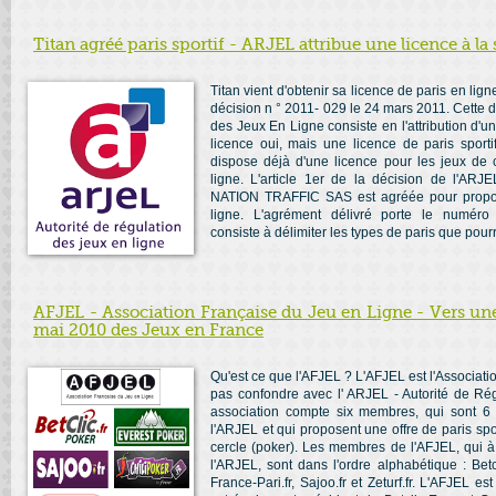
Titan agréé paris sportif - ARJEL attribue une licence à la 
Titan vient d'obtenir sa licence de paris en lig
décision n ° 2011- 029 le 24 mars 2011. Cette d
des Jeux En Ligne consiste en l'attribution d'une
licence oui, mais une licence de paris sporti
dispose déjà d'une licence pour les jeux de 
ligne. L'article 1er de la décision de l'AR
NATION TRAFFIC SAS est agréée pour propose
ligne. L'agrément délivré porte le numéro 
consiste à délimiter les types de paris que pourr
AFJEL - Association Française du Jeu en Ligne - Vers une 
mai 2010 des Jeux en France
Qu'est ce que l'AFJEL ? L'AFJEL est l'Associat
pas confondre avec l' ARJEL - Autorité de Ré
association compte six membres, qui sont 6
l'ARJEL et qui proposent une offre de paris spor
cercle (poker). Les membres de l'AFJEL, qui 
l'ARJEL, sont dans l'ordre alphabétique : Betclic
France-Pari.fr, Sajoo.fr et Zeturf.fr. L'AFJEL e