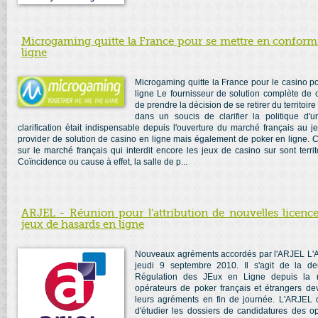
Microgaming quitte la France pour se mettre en conformit
ligne
Microgaming quitte la France pour le casino p
ligne Le fournisseur de solution complète de 
de prendre la décision de se retirer du territoire
dans un soucis de clarifier la politique d
clarification était indispensable depuis l'ouverture du marché français au 
provider de solution de casino en ligne mais également de poker en ligne. 
sur le marché français qui interdit encore les jeux de casino sur sont territ
Coïncidence ou cause à effet, la salle de p...
ARJEL - Réunion pour l'attribution de nouvelles licence
jeux de hasards en ligne
Nouveaux agréments accordés par l'ARJEL L'AR
jeudi 9 septembre 2010. Il s'agit de la de
Régulation des JEux en Ligne depuis la re
opérateurs de poker français et étrangers devr
leurs agréments en fin de journée. L'ARJEL d
d'étudier les dossiers de candidatures des o