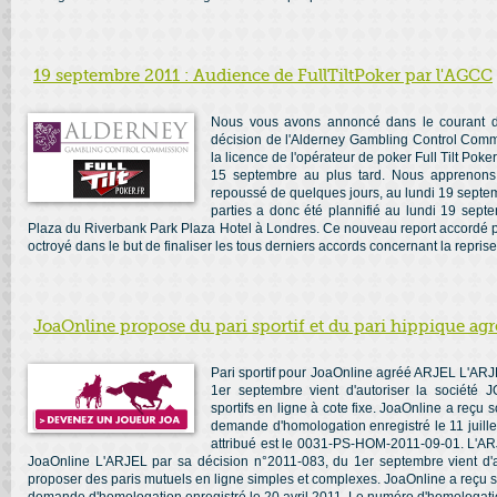
19 septembre 2011 : Audience de FullTiltPoker par l'AGCC
Nous vous avons annoncé dans le courant du
décision de l'Alderney Gambling Control Comm
la licence de l'opérateur de poker Full Tilt Poker
15 septembre au plus tard. Nous apprenons 
repoussé de quelques jours, au lundi 19 septem
parties a donc été plannifié au lundi 19 sept
Plaza du Riverbank Park Plaza Hotel à Londres. Ce nouveau report accordé pa
octroyé dans le but de finaliser les tous derniers accords concernant la reprise d'a
JoaOnline propose du pari sportif et du pari hippique ag
Pari sportif pour JoaOnline agréé ARJEL L'ARJ
1er septembre vient d'autoriser la société
sportifs en ligne à cote fixe. JoaOnline a reçu
demande d'homologation enregistré le 11 juill
attribué est le 0031-PS-HOM-2011-09-01. L'ARJ
JoaOnline L'ARJEL par sa décision n°2011-083, du 1er septembre vient d'
proposer des paris mutuels en ligne simples et complexes. JoaOnline a reçu 