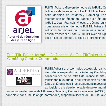
Full Tilt Poker : Mise en demeure de l'ARJEL 
la licence de la salle de poker Full Tilt Poke
cette décision de l'Alderney Gambling Co
toujours son agrément en France qui a été dél
l'ARJEL, Jean-Francois Vilotte, a déclaré su
nous avons mis en demeure Full Tilt Poker et 
solutions techniques pour continuer à servir 
besoin d'accéder au site. » FullTiltPoker en li
cette mise en demeure le site FullTilPoker.fr es
Full Tilt Poker fermé - La licence de FullTiltPoker.fr 
Gambling Control Commission
FullTiltPoker.fr .. et .com plus accessible La l
vient d'être suspendu par la Alderney Gambli
conséquence de se retrait de licence le site 
fonctionne plus quelque soit l'extension du nom
à nos différents tests il est également impossi
au logiciel de la deuxième salle de poker mondi
communiqué de presse de l'Alderney Gambling Control Commission (AGCC) pu
salle situé dans une île anglo-normandes, suspend la licence de Full Tilt Poker, 