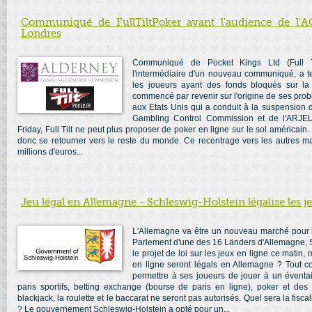
Communiqué de FullTiltPoker avant l'audience de l'
Londres
Communiqué de Pocket Kings Ltd (Full Til
l'intermédiaire d'un nouveau communiqué, a te
les joueurs ayant des fonds bloqués sur la
commencé par revenir sur l'origine de ses prob
aux Etats Unis qui a conduit à la suspension 
Gambling Control Commission et de l'ARJEL
Friday, Full Tilt ne peut plus proposer de poker en ligne sur le sol américain.
donc se retourner vers le reste du monde. Ce recentrage vers les autres 
millions d'euros...
Jeu légal en Allemagne - Schleswig-Holstein légalise les j
L'Allemagne va être un nouveau marché pour l
Parlement d'une des 16 Länders d'Allemagne, Sc
le projet de loi sur les jeux en ligne ce matin
en ligne seront légals en Allemagne ? Tout c
permettre à ses joueurs de jouer à un éventai
paris sportifs, betting exchange (bourse de paris en ligne), poker et des
blackjack, la roulette et le baccarat ne seront pas autorisés. Quel sera la fisc
? Le gouvernement Schleswig-Holstein a opté pour un...