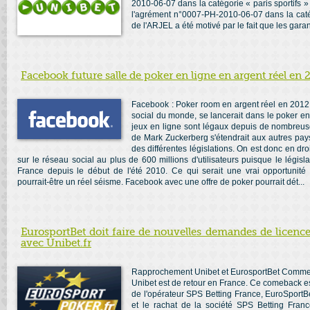
2010-06-07 dans la catégorie « paris sportifs 
l'agrément n°0007-PH-2010-06-07 dans la caté
de l'ARJEL a été motivé par le fait que les garant
Facebook future salle de poker en ligne en argent réel en 
Facebook : Poker room en argent réel en 2012
social du monde, se lancerait dans le poker e
jeux en ligne sont légaux depuis de nombreuse
de Mark Zuckerberg s'étendrait aux autres pays
des différentes législations. On est donc en dro
sur le réseau social au plus de 600 millions d'utilisateurs puisque le législ
France depuis le début de l'été 2010. Ce qui serait une vrai opportunité 
pourrait-être un réel séisme. Facebook avec une offre de poker pourrait dét...
EurosportBet doit faire de nouvelles demandes de licenc
avec Unibet.fr
Rapprochement Unibet et EurosportBet Comme
Unibet est de retour en France. Ce comeback est
de l'opérateur SPS Betting France, EuroSportBet
et le rachat de la société SPS Betting Franc