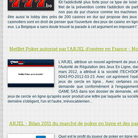
fût l'addictivité plus forte pour ce type de lois
filet de la prévention contre l'addiction de p
non pas de pur chance comme les machines à
être aussi le lobby des près de 200 casinos en dur qui propose des jeux su
casinotiers sont en droit de penser que l'ouverture des jeux de casino en li
eux. La Belgique a sans doute trouvé la parade à cet argument en imposant l'..
NetBet Poker autorisé par l'ARJEL d'opérer en France - No
L'ARJEL attribue un nouvel agrément de jeux 
l'Autorité de Régulation des Jeux En Ligne, d
mars 2012, a attribué à la société ITECHS
0043-PO-2012-03-23. Avec cet agrément l'opéra
jeux de cercle en ligne... Avec certaines 
demande que conformément à l'engagement 
GAME SAS dans son dossier de demande, elle
jeux de cercle en ligne qu'après avoir produit une lettre par laquelle sa socié
dernière s'obligent, l'un et l'autre, irrévocablemen...
ARJEL - Bilan 2011 du marché de poker en ligne et des par
Quel est le profil du joueur de poker en ligne l