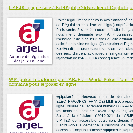
L'ARJEL gagne face à Bet4Fight, Oddsmaker et Digibet q
Poker-legal-France.net vous avait annoncé de
de Régulation des Jeux en Ligne) auprès du
Paris contre 2 sites étrangers et 1 site frança
notamment demandé aux FAI (Fournisseurs
l'hébergeur de bloquer 3 sites qu'elle estimait 
activité de casino en ligne (Oddsmaker et Digib
Bet4Fight) qui proposaient sans en avoir obt
des jeux d'argent aux joueurs français ont
injonction de l'ARJEL. En conséquence l'Autorité
WPTpoker.fr autorisé par l'ARJEL - World Poker Tour
domaine pour le poker en ligne
wptpoker.fr : Nouveau nom de domaine 
ELECTRAWORKS (FRANCE) LIMITED, proposant 
ligne, titulaire de l'agrément numéro 0009-PO
les noms de domaine : www.partypoker.fr, www.
Suite à la décision n°2010-021 du l'A
LIMITED est accessible également depuis l'
Electraworks a demandé à l'Autorité de rég
accessible depuis l'adresse wptpoker.fr. Depu