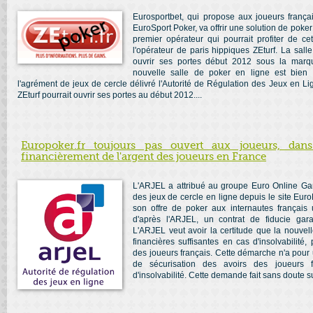
Eurosportbet, qui propose aux joueurs frança
EuroSport Poker, va offrir une solution de pok
premier opérateur qui pourrait profiter de ce
l'opérateur de paris hippiques ZEturf. La sall
ouvrir ses portes début 2012 sous la marqu
nouvelle salle de poker en ligne est bien 
l'agrément de jeux de cercle délivré l'Autorité de Régulation des Jeux en Li
ZEturf pourrait ouvrir ses portes au début 2012....
Europoker.fr toujours pas ouvert aux joueurs, dans 
financièrement de l'argent des joueurs en France
L'ARJEL a attribué au groupe Euro Online Ga
des jeux de cercle en ligne depuis le site EuroP
son offre de poker aux internautes français 
d'après l'ARJEL, un contrat de fiducie gara
L'ARJEL veut avoir la certitude que la nouvel
financières suffisantes en cas d'insolvabilité,
des joueurs français. Cette démarche n'a pour 
de sécurisation des avoirs des joueurs 
d'insolvabilité. Cette demande fait sans doute s