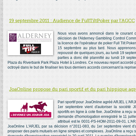
19 septembre 2011 : Audience de FullTiltPoker par l'AGCC
Nous vous avons annoncé dans le courant du
décision de l'Alderney Gambling Control Comm
la licence de l'opérateur de poker Full Tilt Poker
15 septembre au plus tard. Nous apprenons 
repoussé de quelques jours, au lundi 19 septem
parties a donc été plannifié au lundi 19 sept
Plaza du Riverbank Park Plaza Hotel à Londres. Ce nouveau report accordé pa
octroyé dans le but de finaliser les tous derniers accords concernant la reprise d'a
JoaOnline propose du pari sportif et du pari hippique ag
Pari sportif pour JoaOnline agréé ARJEL L'ARJ
1er septembre vient d'autoriser la société
sportifs en ligne à cote fixe. JoaOnline a reçu
demande d'homologation enregistré le 11 juill
attribué est le 0031-PS-HOM-2011-09-01. L'ARJ
JoaOnline L'ARJEL par sa décision n°2011-083, du 1er septembre vient d'
proposer des paris mutuels en ligne simples et complexes. JoaOnline a reçu 