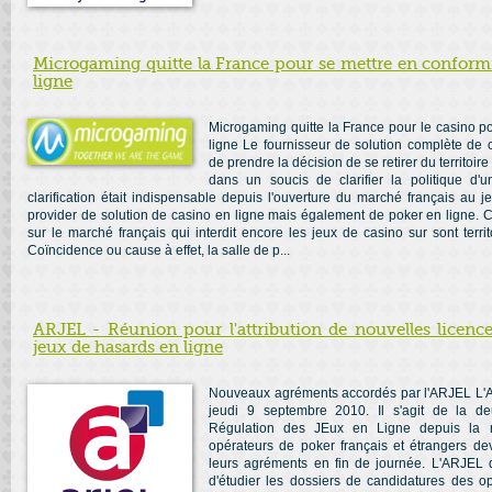
Microgaming quitte la France pour se mettre en conformit
ligne
Microgaming quitte la France pour le casino p
ligne Le fournisseur de solution complète de 
de prendre la décision de se retirer du territoire
dans un soucis de clarifier la politique d
clarification était indispensable depuis l'ouverture du marché français au 
provider de solution de casino en ligne mais également de poker en ligne. 
sur le marché français qui interdit encore les jeux de casino sur sont territ
Coïncidence ou cause à effet, la salle de p...
ARJEL - Réunion pour l'attribution de nouvelles licence
jeux de hasards en ligne
Nouveaux agréments accordés par l'ARJEL L'AR
jeudi 9 septembre 2010. Il s'agit de la de
Régulation des JEux en Ligne depuis la re
opérateurs de poker français et étrangers devr
leurs agréments en fin de journée. L'ARJEL d
d'étudier les dossiers de candidatures des o