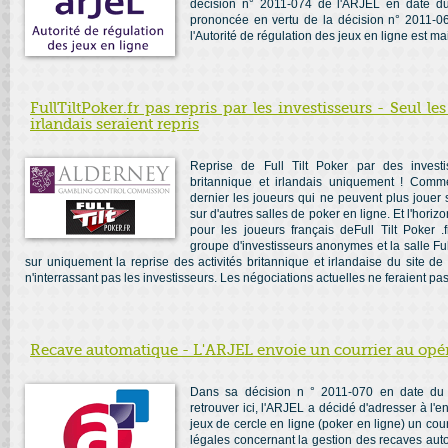
décision n° 2011-074 de l'ARJEL en date du
prononcée en vertu de la décision n° 2011-06
l'Autorité de régulation des jeux en ligne est ma
FullTiltPoker.fr pas repris par les investisseurs - Seul l
irlandais seraient repris
Reprise de Full Tilt Poker par des invest
britannique et irlandais uniquement ! Comm
dernier les joueurs qui ne peuvent plus jouer s
sur d'autres salles de poker en ligne. Et l'horizon
pour les joueurs français deFull Tilt Poker .f
groupe d'investisseurs anonymes et la salle Full
sur uniquement la reprise des activités britannique et irlandaise du site de p
n'interrassant pas les investisseurs. Les négociations actuelles ne feraient pas
Recave automatique - L'ARJEL envoie un courrier au opér
Dans sa décision n ° 2011-070 en date du 
retrouver ici, l'ARJEL a décidé d'adresser à l
jeux de cercle en ligne (poker en ligne) un cour
légales concernant la gestion des recaves auto