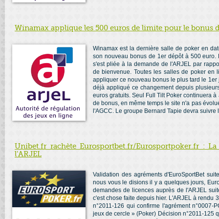
Winamax applique les 500 euros de limite pour le bonus 
Winamax est la dernière salle de poker en da
son nouveau bonus de 1er dépôt à 500 euro. L
s'est pliée à la demande de l'ARJEL par rap
de bienvenue. Toutes les salles de poker en 
appliquer ce nouveau bonus le plus tard le 1er
déjà appliqué ce changement depuis plusieurs
euros gratuits. Seul Full Tilt Poker continuera 
de bonus, en même temps le site n'a pas évolué 
l'AGCC. Le groupe Bernard Tapie devra suivre 
Unibet.fr rachète Eurosportbet.fr/Eurosportpoker.fr : La
l'ARJEL
Validation des agréments d'EuroSportBet sui
nous vous le disions il y a quelques jours, Eur
demandes de licences auprès de l'ARJEL suite
c'est chose faite depuis hier. L'ARJEL à rendu 
n°2011-126 qui confirme l'agrément n°0007-P
jeux de cercle » (Poker) Décision n°2011-125 