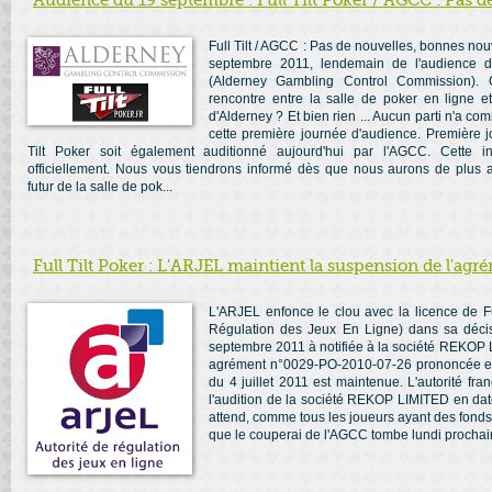
Audience du 19 septembre : Full Tilt Poker / AGCC : Pas de
Full Tilt / AGCC : Pas de nouvelles, bonnes n
septembre 2011, lendemain de l'audience d
(Alderney Gambling Control Commission). 
rencontre entre la salle de poker en ligne et
d'Alderney ? Et bien rien ... Aucun parti n'a c
cette première journée d'audience. Première j
Tilt Poker soit également auditionné aujourd'hui par l'AGCC. Cette i
officiellement. Nous vous tiendrons informé dès que nous aurons de plus 
futur de la salle de pok...
Full Tilt Poker : L'ARJEL maintient la suspension de l'
L'ARJEL enfonce le clou avec la licence de Fu
Régulation des Jeux En Ligne) dans sa déci
septembre 2011 à notifiée à la société REKOP
agrément n°0029-PO-2010-07-26 prononcée en
du 4 juillet 2011 est maintenue. L'autorité fran
l'audition de la société REKOP LIMITED en da
attend, comme tous les joueurs ayant des fonds
que le couperai de l'AGCC tombe lundi prochain