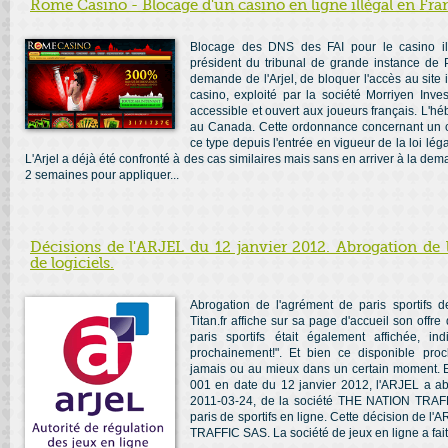
Rome Casino - Blocage d'un casino en ligne illégal en Fra
Blocage des DNS des FAI pour le casino i
président du tribunal de grande instance de P
demande de l'Arjel, de bloquer l'accès au site
casino, exploité par la société Morriyen Inve
accessible et ouvert aux joueurs français. L'hé
au Canada. Cette ordonnance concernant un ca
ce type depuis l'entrée en vigueur de la loi léga
L'Arjel a déjà été confronté à des cas similaires mais sans en arriver à la 
2 semaines pour appliquer...
Décisions de l'ARJEL du 12 janvier 2012. Abrogation de 
de logiciels.
Abrogation de l'agrément de paris sportifs d
Titan.fr affiche sur sa page d'accueil son offr
paris sportifs était également affichée, ind
prochainement!". Et bien ce disponible pro
jamais ou au mieux dans un certain moment. E
001 en date du 12 janvier 2012, l'ARJEL a a
2011-03-24, de la société THE NATION TRAFF
paris de sportifs en ligne. Cette décision de l
TRAFFIC SAS. La société de jeux en ligne a fait 