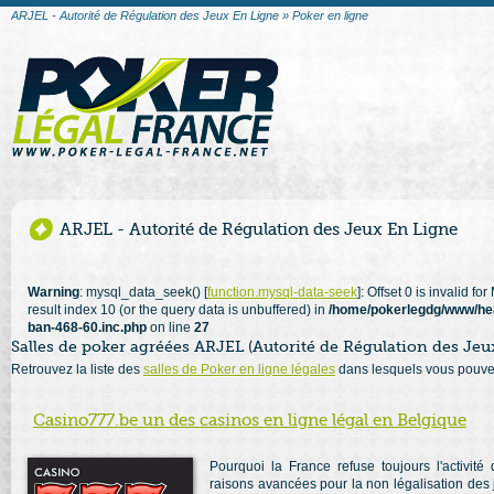
ARJEL - Autorité de Régulation des Jeux En Ligne » Poker en ligne
ARJEL - Autorité de Régulation des Jeux En Ligne
Warning
: mysql_data_seek() [
function.mysql-data-seek
]: Offset 0 is invalid f
result index 10 (or the query data is unbuffered) in
/home/pokerlegdg/www/he
ban-468-60.inc.php
on line
27
Salles de poker agréées ARJEL (Autorité de Régulation des Jeu
Retrouvez la liste des
salles de Poker en ligne légales
dans lesquels vous pouvez
Casino777.be un des casinos en ligne légal en Belgique
Pourquoi la France refuse toujours l'activit
raisons avancées pour la non légalisation des