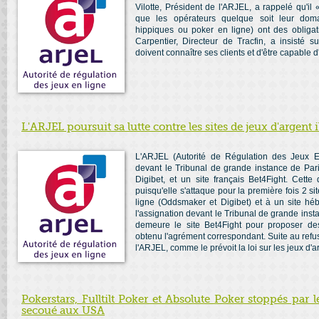
Vilotte, Président de l'ARJEL, a rappelé qu'il
que les opérateurs quelque soit leur domain
hippiques ou poker en ligne) ont des obligat
Carpentier, Directeur de Tracfin, a insisté s
doivent connaître ses clients et d'être capable d
L'ARJEL poursuit sa lutte contre les sites de jeux d'argent 
L'ARJEL (Autorité de Régulation des Jeux E
devant le Tribunal de grande instance de Par
Digibet, et un site français Bet4Fight. Cett
puisqu'elle s'attaque pour la première fois 2 si
ligne (Oddsmaker et Digibet) et à un site hé
l'assignation devant le Tribunal de grande inst
demeure le site Bet4Fight pour proposer de
obtenu l'agrément correspondant. Suite au refu
l'ARJEL, comme le prévoit la loi sur les jeux d'a
Pokerstars, Fulltilt Poker et Absolute Poker stoppés par 
secoué aux USA