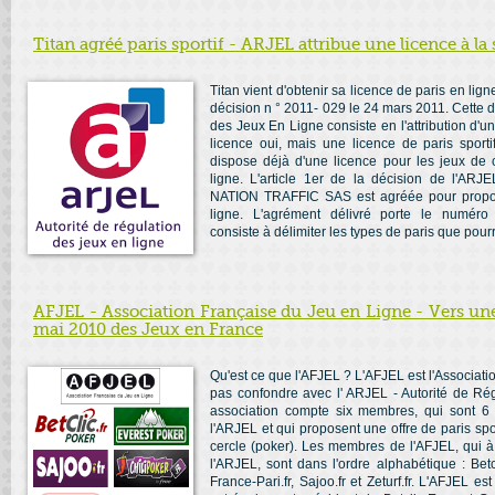
Titan agréé paris sportif - ARJEL attribue une licence à la 
Titan vient d'obtenir sa licence de paris en lig
décision n ° 2011- 029 le 24 mars 2011. Cette d
des Jeux En Ligne consiste en l'attribution d'une
licence oui, mais une licence de paris sporti
dispose déjà d'une licence pour les jeux de 
ligne. L'article 1er de la décision de l'AR
NATION TRAFFIC SAS est agréée pour propose
ligne. L'agrément délivré porte le numéro 
consiste à délimiter les types de paris que pourr
AFJEL - Association Française du Jeu en Ligne - Vers une 
mai 2010 des Jeux en France
Qu'est ce que l'AFJEL ? L'AFJEL est l'Associat
pas confondre avec l' ARJEL - Autorité de Ré
association compte six membres, qui sont 6
l'ARJEL et qui proposent une offre de paris spor
cercle (poker). Les membres de l'AFJEL, qui 
l'ARJEL, sont dans l'ordre alphabétique : Betclic
France-Pari.fr, Sajoo.fr et Zeturf.fr. L'AFJEL e