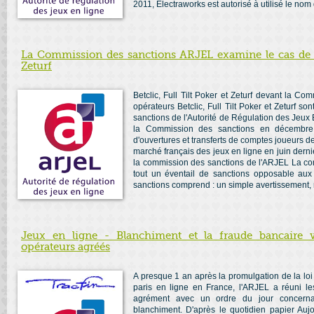
2011, Electraworks est autorisé à utilisé le nom 
La Commission des sanctions ARJEL examine le cas de Bet
Zeturf
Betclic, Full Tilt Poker et Zeturf devant la 
opérateurs Betclic, Full Tilt Poker et Zeturf 
sanctions de l'Autorité de Régulation des Jeux
la Commission des sanctions en décembre 
d'ouvertures et transferts de comptes joueurs de
marché français des jeux en ligne en juin dern
la commission des sanctions de l'ARJEL La co
tout un éventail de sanctions opposable au
sanctions comprend : un simple avertissement, r
Jeux en ligne - Blanchiment et la fraude bancaire 
opérateurs agréés
A presque 1 an après la promulgation de la loi 
paris en ligne en France, l'ARJEL a réuni l
agrément avec un ordre du jour concernan
blanchiment. D'après le quotidien papier Auj