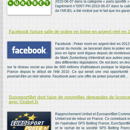
2010-06-07 dans la catégorie « paris sportifs 
l'agrément n°0007-PH-2010-06-07 dans la caté
de l'ARJEL a été motivé par le fait que les garant
Facebook future salle de poker en ligne en argent réel en 
Facebook : Poker room en argent réel en 2012
social du monde, se lancerait dans le poker e
jeux en ligne sont légaux depuis de nombreuse
de Mark Zuckerberg s'étendrait aux autres pays
des différentes législations. On est donc en dro
sur le réseau social au plus de 600 millions d'utilisateurs puisque le législ
France depuis le début de l'été 2010. Ce qui serait une vrai opportunité 
pourrait-être un réel séisme. Facebook avec une offre de poker pourrait dét...
EurosportBet doit faire de nouvelles demandes de licenc
avec Unibet.fr
Rapprochement Unibet et EurosportBet Comme
Unibet est de retour en France. Ce comeback est
de l'opérateur SPS Betting France, EuroSportBet
et le rachat de la société SPS Betting Franc