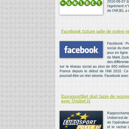
2010-06-07 da
l'agrément n°
de l'ARJEL a é
Facebook future salle de poker e
Facebook : Po
social du mon
jeux en ligne
de Mark Zucke
des différente
sur le réseau social au plus de 600 millions
France depuis le début de l'été 2010. Ce 
pourrait-être un réel séisme. Facebook avec u
EurosportBet doit faire de nouv
avec Unibet.fr
Rapprochemen
Unibet est de 
de l'opérateur
et le rachat