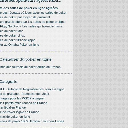
Liste des opérateurs agréés ARJEL
te des salles de poker en ligne agréées
te des réseaux où jouer avec les salles de poker
les de poker par moyen de paiement
ent gratuit offert par les salles de poker en ligne
Flop, No Drop - Les salles qui taxent le moins
les de poker Mac
les de poker Linux
les de poker iPhone Apple
er au Omaha Poker en ligne
Calendrier du poker en ligne
enda des tournois de poker online en France
Catégorie
EL - Autorité de Régulation des Jeux En Ligne
x de grattage - Française des Jeux
kages pour les WSOP à gagner
is Sportifs avec licence en France
er légal en France
le de Poker légale en France
rnoi de poker en ligne
rnois de poker 100% féminin / Tournois Ladies