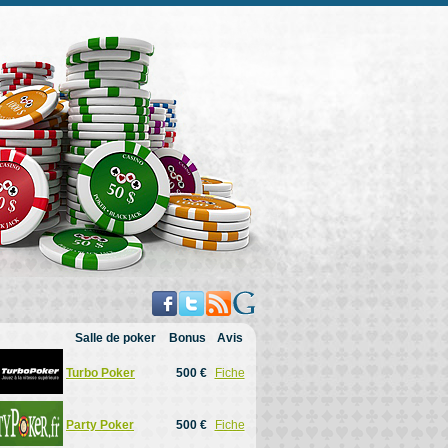
Salle de poker
Bonus
Avis
Turbo Poker
500 €
Fiche
Party Poker
500 €
Fiche