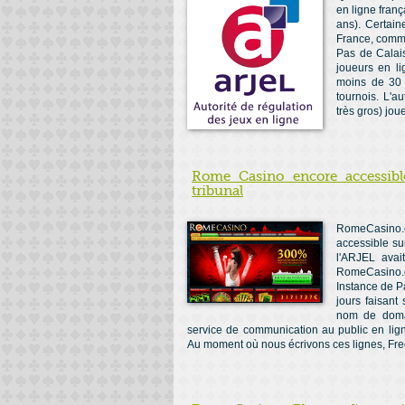
en ligne fran
ans). Certain
France, comme 
Pas de Calais
joueurs en l
moins de 30
tournois. L'a
très gros) jou
Rome Casino encore accessibl
tribunal
RomeCasino.c
accessible su
l'ARJEL avai
RomeCasino.c
Instance de P
jours faisant
nom de doma
service de communication au public en lign
Au moment où nous écrivons ces lignes, Free 