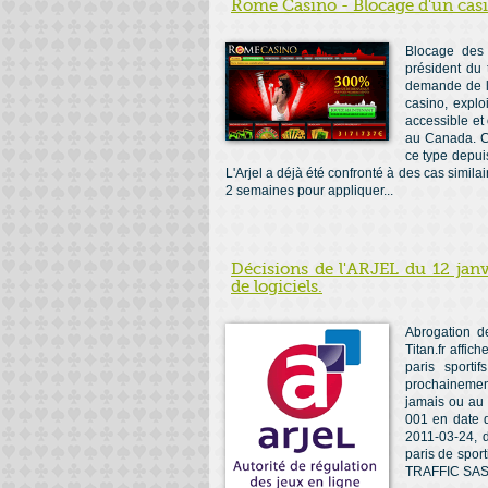
Rome Casino - Blocage d'un casin
Blocage des
président du 
demande de l'
casino, explo
accessible et 
au Canada. C
ce type depuis
L'Arjel a déjà été confronté à des cas simi
2 semaines pour appliquer...
Décisions de l'ARJEL du 12 janv
de logiciels.
Abrogation de
Titan.fr affic
paris sportif
prochainemen
jamais ou au 
001 en date 
2011-03-24, 
paris de sport
TRAFFIC SAS. L