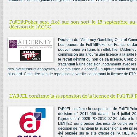
demande d'homologation enregistré le 20 avril 2011. Le numéro d'homologation
FullTiltPoker sera fixé sur son sort le 15 septembre au
décision de l'AGCC
Décision de l'Alderney Gambling Control Com
Les joueurs de FullTiltPoker en France et d
pouvoir jouer en ligne. En effet, hier l'Alder
commission qui a fourni une licence à la salle F
le retrait définitif ou non de sa licence. Coup 
s'attendait à une décision, notamment avec les
des investisseurs anonymes, la commission a accepté un ajournement de sa 
plus tard. Cette décision de repousser le verdict concernant la licence de FTP 
L'ARJEL confirme la suspension de la licence de Full Tilt 
l'ARJEL confirme la suspension de FullTiltPo
décision n° 2011-066 datant du 4 juillet 2
l'agrément n° 0029-PO-2010-07-26 délivré le 2
LIMITED qui propose des jeux de cercle en ligne 
décision de maintenir la suspension a été prise 
été publiée sur le site officiel de l'ARJEL au