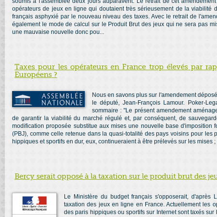
soumis à l'assemblée deux jours auparavent. Le retrait de cet amendement
opérateurs de jeux en ligne qui doutaient très sérieusement de la viabilit
français asphyxié par le nouveau niveau des taxes. Avec le retrait de l'ame
également le mode de calcul sur le Produit Brut des jeux qui ne sera pas m
une mauvaise nouvelle donc pou...
Taxes pour les opérateurs en France trop élevés par ra
Européens ?
Nous en savons plus sur l'amendement déposé 
le député, Jean-François Lamour. Poker-Legal
sommaire : "Le présent amendement aménage la
de garantir la viabilité du marché régulé et, par conséquent, de sauvegard
modification proposée substitue aux mises une nouvelle base d'imposition f
(PBJ), comme celle retenue dans la quasi-totalité des pays voisins pour les pa
hippiques et sportifs en dur, eux, continueraient à être prélevés sur les mises ; u
Bercy serait opposé à la taxation sur le produit brut des j
Le Ministère du budget français s'opposerait, d'après
taxation des jeux en ligne en France. Actuellement les 
des paris hippiques ou sportifs sur Internet sont taxés sur