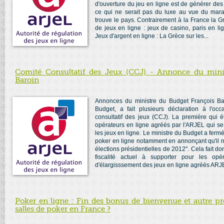
d'ouverture du jeu en ligne est de générer des
ce qui ne serait pas du luxe au vue du ma
trouve le pays. Contrairement à la France la G
de jeux en ligne : jeux de casino, paris en li
Jeux d'argent en ligne : La Grèce sur les...
Comité Consultatif des Jeux (CCJ) - Annonce du mini
Baroin
Annonces du ministre du Budget François Bar
Budget, a fait plusieurs déclaration à l'occ
consultatif des jeux (CCJ). La première qui ét
opérateurs en ligne agréés par l'ARJEL qui se d
les jeux en ligne. Le ministre du Budget a fermé
poker en ligne notamment en annonçant qu'il n'
élections présidentielles de 2012". Cela fait 
fiscalité actuel à supporter pour les op
d'élargisssement des jeux en ligne agréés ARJE
Poker en ligne : Fin des bonus de bienvenue et autre pr
salles de poker en France ?