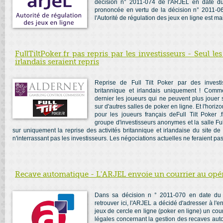
décision n° 2011-074 de l'ARJEL en date du
prononcée en vertu de la décision n° 2011-06
l'Autorité de régulation des jeux en ligne est ma
FullTiltPoker.fr pas repris par les investisseurs - Seul l
irlandais seraient repris
Reprise de Full Tilt Poker par des invest
britannique et irlandais uniquement ! Comm
dernier les joueurs qui ne peuvent plus jouer s
sur d'autres salles de poker en ligne. Et l'horizon
pour les joueurs français deFull Tilt Poker .f
groupe d'investisseurs anonymes et la salle Full
sur uniquement la reprise des activités britannique et irlandaise du site de p
n'interrassant pas les investisseurs. Les négociations actuelles ne feraient pas
Recave automatique - L'ARJEL envoie un courrier au opér
Dans sa décision n ° 2011-070 en date du 
retrouver ici, l'ARJEL a décidé d'adresser à l
jeux de cercle en ligne (poker en ligne) un cour
légales concernant la gestion des recaves auto