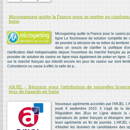
Microgaming quitte la France pour se mettre en conformit
ligne
Microgaming quitte la France pour le casino p
ligne Le fournisseur de solution complète de 
de prendre la décision de se retirer du territoire
dans un soucis de clarifier la politique d
clarification était indispensable depuis l'ouverture du marché français au 
provider de solution de casino en ligne mais également de poker en ligne. 
sur le marché français qui interdit encore les jeux de casino sur sont territ
Coïncidence ou cause à effet, la salle de p...
ARJEL - Réunion pour l'attribution de nouvelles licence
jeux de hasards en ligne
Nouveaux agréments accordés par l'ARJEL L'AR
jeudi 9 septembre 2010. Il s'agit de la de
Régulation des JEux en Ligne depuis la re
opérateurs de poker français et étrangers devr
leurs agréments en fin de journée. L'ARJEL d
d'étudier les dossiers de candidatures des o