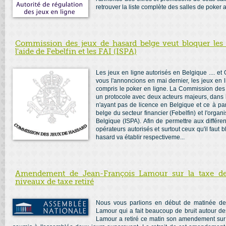
retrouver la liste complète des salles de poker 
Commission des jeux de hasard belge veut bloquer les 
l'aide de Febelfin et les FAI (ISPA)
Les jeux en ligne autorisés en Belgique .... 
vous l'annoncions en mai dernier, les jeux en 
compris le poker en ligne. La Commission des 
un protocole avec deux acteurs majeurs, dans l
n'ayant pas de licence en Belgique et ce à par
belge du secteur financier (Febelfin) et l'organ
Belgique (ISPA). Afin de permettre aux différent
opérateurs autorisés et surtout ceux qu'il faut
hasard va établir respectiveme...
Amendement de Jean-François Lamour sur la taxe d
niveaux de taxe retiré
Nous vous parlions en début de matinée de
Lamour qui a fait beaucoup de bruit autour de
Lamour a retiré ce matin son amendement sur la