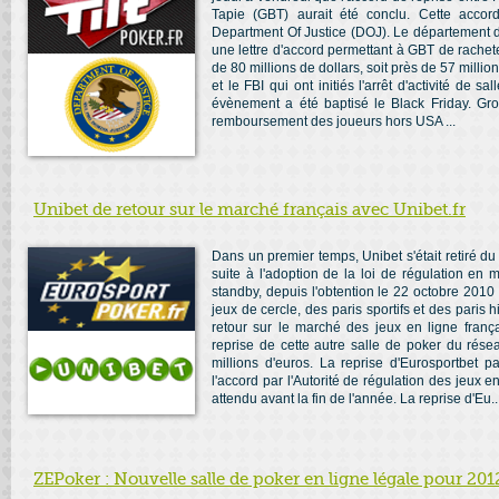
Tapie (GBT) aurait été conclu. Cette accord
Department Of Justice (DOJ). Le département d
une lettre d'accord permettant à GBT de rachet
de 80 millions de dollars, soit près de 57 millio
et le FBI qui ont initiés l'arrêt d'activité de s
évènement a été baptisé le Black Friday. G
remboursement des joueurs hors USA ...
Unibet de retour sur le marché français avec Unibet.fr
Dans un premier temps, Unibet s'était retiré d
suite à l'adoption de la loi de régulation en m
standby, depuis l'obtention le 22 octobre 201
jeux de cercle, des paris sportifs et des paris 
retour sur le marché des jeux en ligne franç
reprise de cette autre salle de poker du rés
millions d'euros. La reprise d'Eurosportbet p
l'accord par l'Autorité de régulation des jeux e
attendu avant la fin de l'année. La reprise d'Eu..
ZEPoker : Nouvelle salle de poker en ligne légale pour 201