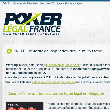
ARJEL - Autorité de Régulation des Jeux En Ligne » Poker en ligne
ARJEL - Autorité de Régulation des Jeux En Ligne
Warning
: mysql_data_seek() [
function.mysql-data-seek
]: Offset 0 is invalid f
result index 10 (or the query data is unbuffered) in
/home/pokerlegdg/www/he
ban-468-60.inc.php
on line
27
Salles de poker agréées ARJEL (Autorité de Régulation des Jeu
Retrouvez la liste des
salles de Poker en ligne légales
dans lesquels vous pouvez
Casino777.be un des casinos en ligne légal en Belgique
Pourquoi la France refuse toujours l'activit
raisons avancées pour la non légalisation des