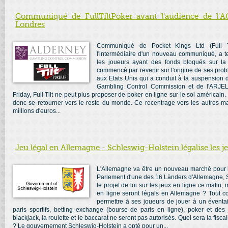
Communiqué de FullTiltPoker avant l'audience de l'
Londres
Communiqué de Pocket Kings Ltd (Full Til
l'intermédiaire d'un nouveau communiqué, a te
les joueurs ayant des fonds bloqués sur la
commencé par revenir sur l'origine de ses prob
aux Etats Unis qui a conduit à la suspension 
Gambling Control Commission et de l'ARJEL
Friday, Full Tilt ne peut plus proposer de poker en ligne sur le sol américain.
donc se retourner vers le reste du monde. Ce recentrage vers les autres 
millions d'euros...
Jeu légal en Allemagne - Schleswig-Holstein légalise les j
L'Allemagne va être un nouveau marché pour l
Parlement d'une des 16 Länders d'Allemagne, Sc
le projet de loi sur les jeux en ligne ce matin
en ligne seront légals en Allemagne ? Tout c
permettre à ses joueurs de jouer à un éventai
paris sportifs, betting exchange (bourse de paris en ligne), poker et des
blackjack, la roulette et le baccarat ne seront pas autorisés. Quel sera la fisc
? Le gouvernement Schleswig-Holstein a opté pour un...