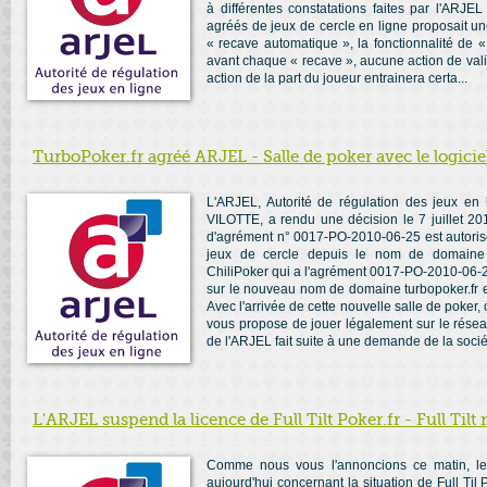
à différentes constatations faites par l'ARJE
agréés de jeux de cercle en ligne proposait u
« recave automatique », la fonctionnalité de 
avant chaque « recave », aucune action de vali
action de la part du joueur entrainera certa...
TurboPoker.fr agréé ARJEL - Salle de poker avec le logicie
L'ARJEL, Autorité de régulation des jeux en 
VILOTTE, a rendu une décision le 7 juillet 20
d'agrément n° 0017-PO-2010-06-25 est autorisé
jeux de cercle depuis le nom de domaine su
ChiliPoker qui a l'agrément 0017-PO-2010-06-2
sur le nouveau nom de domaine turbopoker.fr en p
Avec l'arrivée de cette nouvelle salle de poker,
vous propose de jouer légalement sur le résea
de l'ARJEL fait suite à une demande de la sociét
L'ARJEL suspend la licence de Full Tilt Poker.fr - Full Tilt
Comme nous vous l'annoncions ce matin, le 
aujourd'hui concernant la situation de Full Til 