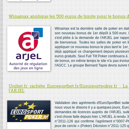
Winamax applique les 500 euros de limite pour le bonus 
Winamax est la dernière salle de poker en da
son nouveau bonus de 1er dépôt à 500 euro. L
s'est pliée à la demande de l'ARJEL par rap
de bienvenue. Toutes les salles de poker en 
appliquer ce nouveau bonus le plus tard le 1er
déjà appliqué ce changement depuis plusieurs
euros gratuits. Seul Full Tilt Poker continuera 
de bonus, en même temps le site n'a pas évolué 
l'AGCC. Le groupe Bernard Tapie devra suivre 
Unibet.fr rachète Eurosportbet.fr/Eurosportpoker.fr : La
l'ARJEL
Validation des agréments d'EuroSportBet sui
nous vous le disions il y a quelques jours, Eur
demandes de licences auprès de l'ARJEL suite
c'est chose faite depuis hier. L'ARJEL à rendu 
n°2011-126 qui confirme l'agrément n°0007-P
jeux de cercle » (Poker) Décision n°2011-125 