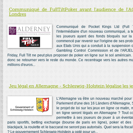
Communiqué de FullTiltPoker avant l'audience de l'
Londres
Communiqué de Pocket Kings Ltd (Full Til
l'intermédiaire d'un nouveau communiqué, a te
les joueurs ayant des fonds bloqués sur la
commencé par revenir sur l'origine de ses prob
aux Etats Unis qui a conduit à la suspension 
Gambling Control Commission et de l'ARJEL
Friday, Full Tilt ne peut plus proposer de poker en ligne sur le sol américain.
donc se retourner vers le reste du monde. Ce recentrage vers les autres 
millions d'euros...
Jeu légal en Allemagne - Schleswig-Holstein légalise les j
L'Allemagne va être un nouveau marché pour l
Parlement d'une des 16 Länders d'Allemagne, Sc
le projet de loi sur les jeux en ligne ce matin
en ligne seront légals en Allemagne ? Tout c
permettre à ses joueurs de jouer à un éventai
paris sportifs, betting exchange (bourse de paris en ligne), poker et des
blackjack, la roulette et le baccarat ne seront pas autorisés. Quel sera la fisc
? Le gouvernement Schleswig-Holstein a opté pour un...