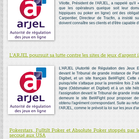
Vilotte, Président de l'ARJEL, a rappelé qu'il
que les opérateurs quelque soit leur domain
hippiques ou poker en ligne) ont des obligat
Carpentier, Directeur de Tracfin, a insisté s
doivent connaître ses clients et d'être capable d
L'ARJEL poursuit sa lutte contre les sites de jeux d'argent 
L'ARJEL (Autorité de Régulation des Jeux E
devant le Tribunal de grande instance de Par
Digibet, et un site français Bet4Fight. Cett
puisqu'elle s'attaque pour la première fois 2 si
ligne (Oddsmaker et Digibet) et à un site hé
l'assignation devant le Tribunal de grande inst
demeure le site Bet4Fight pour proposer de
obtenu l'agrément correspondant. Suite au refu
l'ARJEL, comme le prévoit la loi sur les jeux d'a
Pokerstars, Fulltilt Poker et Absolute Poker stoppés par 
secoué aux USA