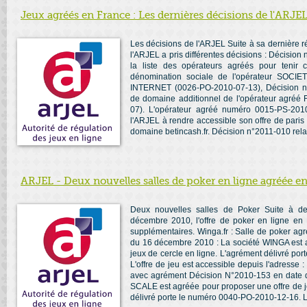
Jeux agréés en France : Les dernières décisions de l'ARJE
Les décisions de l'ARJEL Suite à sa dernière r
l'ARJEL a pris différentes décisions : Décision
la liste des opérateurs agréés pour tenir 
dénomination sociale de l'opérateur SO
INTERNET (0026-PO-2010-07-13), Décision n°
de domaine additionnel de l'opérateur agré
07). L'opérateur agréé numéro 0015-PS-2010
l'ARJEL à rendre accessible son offre de paris
domaine betincash.fr. Décision n°2011-010 relati
ARJEL - Deux nouvelles salles de poker en ligne agréée e
Deux nouvelles salles de Poker Suite à d
décembre 2010, l'offre de poker en ligne en
supplémentaires. Winga.fr : Salle de poker a
du 16 décembre 2010 : La société WINGA est a
jeux de cercle en ligne. L'agrément délivré p
L'offre de jeu est accessible depuis l'adresse :
avec agrément Décision N°2010-153 en date 
SCALE est agréée pour proposer une offre de j
délivré porte le numéro 0040-PO-2010-12-16. L'of