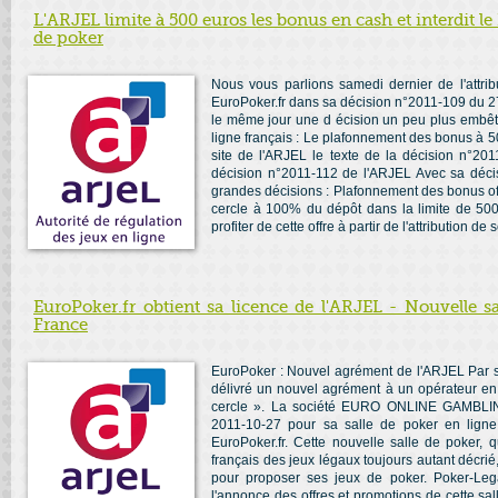
L'ARJEL limite à 500 euros les bonus en cash et interdit 
de poker
Nous vous parlions samedi dernier de l'attrib
EuroPoker.fr dans sa décision n°2011-109 du 2
le même jour une d écision un peu plus embêt
ligne français : Le plafonnement des bonus à 5
site de l'ARJEL le texte de la décision n°201
décision n°2011-112 de l'ARJEL Avec sa décis
grandes décisions : Plafonnement des bonus off
cercle à 100% du dépôt dans la limite de 500
profiter de cette offre à partir de l'attribution de 
EuroPoker.fr obtient sa licence de l'ARJEL - Nouvelle s
France
EuroPoker : Nouvel agrément de l'ARJEL Par s
délivré un nouvel agrément à un opérateur en 
cercle ». La société EURO ONLINE GAMBLIN
2011-10-27 pour sa salle de poker en ligne 
EuroPoker.fr. Cette nouvelle salle de poker, 
français des jeux légaux toujours autant décr
pour proposer ses jeux de poker. Poker-Leg
l'annonce des offres et promotions de cette sa