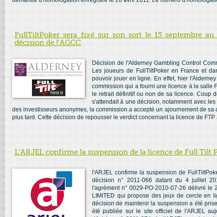
demande d'homologation enregistré le 20 avril 2011. Le numéro d'homologation
FullTiltPoker sera fixé sur son sort le 15 septembre au
décision de l'AGCC
Décision de l'Alderney Gambling Control Com
Les joueurs de FullTiltPoker en France et d
pouvoir jouer en ligne. En effet, hier l'Alder
commission qui a fourni une licence à la salle F
le retrait définitif ou non de sa licence. Coup 
s'attendait à une décision, notamment avec les
des investisseurs anonymes, la commission a accepté un ajournement de sa 
plus tard. Cette décision de repousser le verdict concernant la licence de FTP 
L'ARJEL confirme la suspension de la licence de Full Tilt 
l'ARJEL confirme la suspension de FullTiltPo
décision n° 2011-066 datant du 4 juillet 2
l'agrément n° 0029-PO-2010-07-26 délivré le 2
LIMITED qui propose des jeux de cercle en ligne 
décision de maintenir la suspension a été prise 
été publiée sur le site officiel de l'ARJEL au