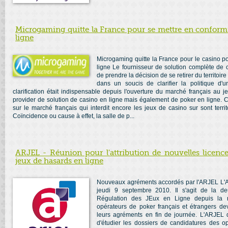
Microgaming quitte la France pour se mettre en conformit
ligne
Microgaming quitte la France pour le casino p
ligne Le fournisseur de solution complète de 
de prendre la décision de se retirer du territoire
dans un soucis de clarifier la politique d
clarification était indispensable depuis l'ouverture du marché français au 
provider de solution de casino en ligne mais également de poker en ligne. 
sur le marché français qui interdit encore les jeux de casino sur sont territ
Coïncidence ou cause à effet, la salle de p...
ARJEL - Réunion pour l'attribution de nouvelles licence
jeux de hasards en ligne
Nouveaux agréments accordés par l'ARJEL L'AR
jeudi 9 septembre 2010. Il s'agit de la de
Régulation des JEux en Ligne depuis la re
opérateurs de poker français et étrangers devr
leurs agréments en fin de journée. L'ARJEL d
d'étudier les dossiers de candidatures des o