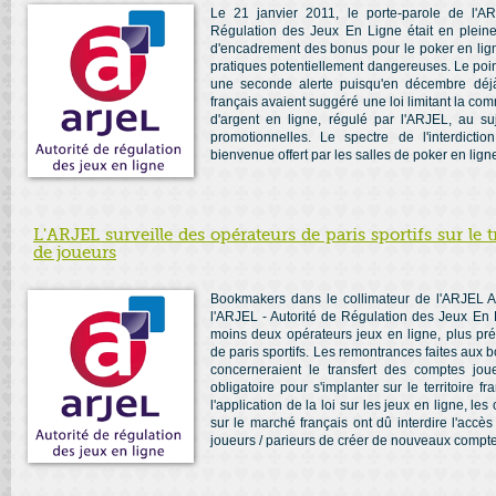
Le 21 janvier 2011, le porte-parole de l'A
Régulation des Jeux En Ligne était en pleine 
d'encadrement des bonus pour le poker en lign
pratiques potentiellement dangereuses. Le poin
une seconde alerte puisqu'en décembre déjà
français avaient suggéré une loi limitant la c
d'argent en ligne, régulé par l'ARJEL, au suj
promotionnelles. Le spectre de l'interdict
bienvenue offert par les salles de poker en ligne 
L'ARJEL surveille des opérateurs de paris sportifs sur le 
de joueurs
Bookmakers dans le collimateur de l'ARJEL A
l'ARJEL - Autorité de Régulation des Jeux En L
moins deux opérateurs jeux en ligne, plus pr
de paris sportifs. Les remontrances faites aux 
concerneraient le transfert des comptes joue
obligatoire pour s'implanter sur le territoire f
l'application de la loi sur les jeux en ligne, le
sur le marché français ont dû interdire l'accè
joueurs / parieurs de créer de nouveaux comptes