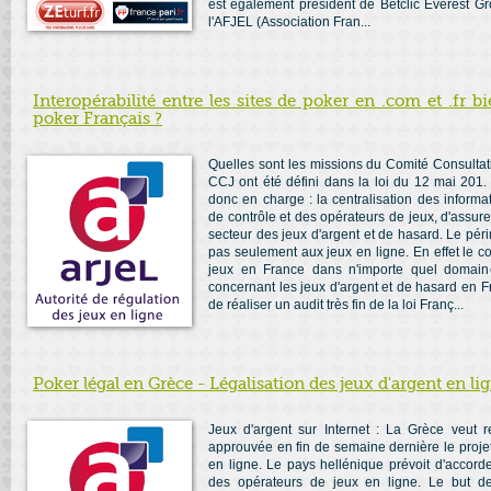
est également président de Betclic Everest Gr
l'AFJEL (Association Fran...
Interopérabilité entre les sites de poker en .com et .fr b
poker Français ?
Quelles sont les missions du Comité Consultat
CCJ ont été défini dans la loi du 12 mai 201.
donc en charge : la centralisation des inform
de contrôle et des opérateurs de jeux, d'assur
secteur des jeux d'argent et de hasard. Le pér
pas seulement aux jeux en ligne. En effet le c
jeux en France dans n'importe quel domain
concernant les jeux d'argent et de hasard en Fr
de réaliser un audit très fin de la loi Franç...
Poker légal en Grèce - Légalisation des jeux d'argent en li
Jeux d'argent sur Internet : La Grèce veut 
approuvée en fin de semaine dernière le projet 
en ligne. Le pays hellénique prévoit d'accord
des opérateurs de jeux en ligne. Le but d