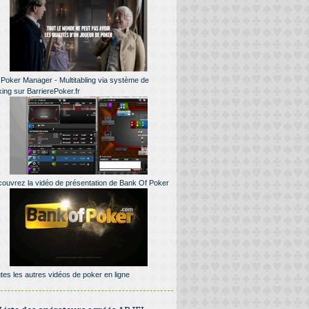
Poker Manager - Multitabling via système de
king sur BarrierePoker.fr
ouvrez la vidéo de présentation de Bank Of Poker
tes les autres vidéos de poker en ligne