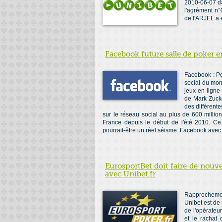
2010-06-07 da
l'agrément n°
de l'ARJEL a é
Facebook future salle de poker e
Facebook : Po
social du mon
jeux en ligne
de Mark Zucke
des différente
sur le réseau social au plus de 600 millions
France depuis le début de l'été 2010. Ce 
pourrait-être un réel séisme. Facebook avec u
EurosportBet doit faire de nouv
avec Unibet.fr
Rapprochemen
Unibet est de 
de l'opérateur
et le rachat