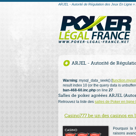
ARJEL - Autorité de Régulation des Jeux En Ligne » 
ARJEL - Autorité de Régulati
Warning
: mysql_data_seek() [
function.mysq
result index 10 (or the query data is unbuffe
ban-468-60.inc.php
on line
27
Salles de poker agréées ARJEL (Auto
Retrouvez la liste des
salles de Poker en ligne 
Casino777.be un des casinos en l
Pourquoi la 
raisons avanc