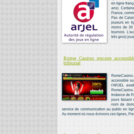
en ligne fran
ans). Certain
France, comme 
Pas de Calais
joueurs en l
moins de 30
tournois. L'a
très gros) jou
Rome Casino encore accessibl
tribunal
RomeCasino.c
accessible su
l'ARJEL avai
RomeCasino.c
Instance de P
jours faisant
nom de doma
service de communication au public en lign
Au moment où nous écrivons ces lignes, Free 