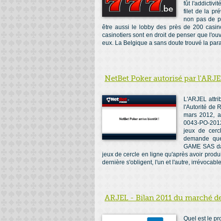
fût l'addictiv
filet de la p
non pas de p
être aussi le lobby des près de 200 casino
casinotiers sont en droit de penser que l'o
eux. La Belgique a sans doute trouvé la para
NetBet Poker autorisé par l'ARJE
L'ARJEL attri
l'Autorité de
mars 2012, a
0043-PO-2012-
jeux de cerc
demande que
GAME SAS dan
jeux de cercle en ligne qu'après avoir produi
dernière s'obligent, l'un et l'autre, irrévocabl
ARJEL - Bilan 2011 du marché de 
Quel est le pr