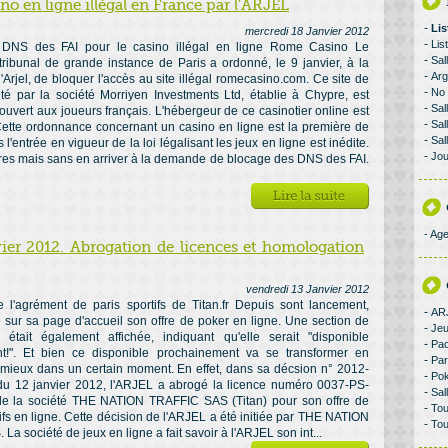
o en ligne illégal en France par l'ARJEL
-
Lis
mercredi 18 Janvier 2012
-
Lis
 DNS des FAI pour le casino illégal en ligne Rome Casino Le
-
Sal
tribunal de grande instance de Paris a ordonné, le 9 janvier, à la
-
Arg
Arjel, de bloquer l'accès au site illégal romecasino.com. Ce site de
-
No 
ité par la société Morriyen Investments Ltd, établie à Chypre, est
-
Sal
ouvert aux joueurs français. L'hébergeur de ce casinotier online est
-
Sal
ette ordonnance concernant un casino en ligne est la première de
-
Sal
 l'entrée en vigueur de la loi légalisant les jeux en ligne est inédite.
-
Jou
laires mais sans en arriver à la demande de blocage des DNS des FAI.
- Ag
ier 2012. Abrogation de licences et homologation
vendredi 13 Janvier 2012
 l'agrément de paris sportifs de Titan.fr Depuis sont lancement,
-
ARJ
he sur sa page d'accueil son offre de poker en ligne. Une section de
-
Jeu
s était également affichée, indiquant qu'elle serait "disponible
-
Pac
t!". Et bien ce disponible prochainement va se transformer en
-
Par
mieux dans un certain moment. En effet, dans sa décsion n° 2012-
-
Pok
du 12 janvier 2012, l'ARJEL a abrogé la licence numéro 0037-PS-
-
Sal
de la société THE NATION TRAFFIC SAS (Titan) pour son offre de
-
Tou
ifs en ligne. Cette décision de l'ARJEL a été initiée par THE NATION
-
Tou
a société de jeux en ligne a fait savoir à l'ARJEL son int...