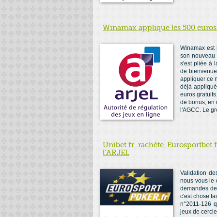
Winamax applique les 500 euros 
Winamax est l
son nouveau b
s'est pliée 
de bienvenue.
appliquer ce 
déjà appliqué
euros gratuits
de bonus, en m
l'AGCC. Le gr
Unibet.fr rachète Eurosportbet.
l'ARJEL
Validation d
nous vous le d
demandes de l
c'est chose fa
n°2011-126 q
jeux de cercl