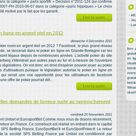
ns la catégorie « paris sportifs » Décision n°2011-124 qui confirme
0007-PH-2010-06-07 dans la catégorie «paris hippiques » Le choix
té motivé par le fait que les garanti...
-
ARJ
-
Jeu
-
Loi
n ligne en argent réel en 2012
dimanche 4 Décembre 2011
ker room en argent réel en 2012 ? Facebook, le plus grand réseau
livre
de, se lancerait dans le poker en ligne en Grande-Bretagne car les
gratui
 sont légaux depuis de nombreuses années. L'activité poker du site
en li
rberg s'étendrait aux autres pays au fur et à mesure de l'ouverture
situat
s législations. On est donc en droit d'espérer pouvoir jouer au poker
betcli
 d'utilisateurs puisque le législation autorise le poker en ligne en
evere
qui serait une vrai opportunité pour les utilisateurs de facebook
gratui
ne offre de poker pourrait dét...
betcli
Wina
ukash
elles demandes de licence suite au rapprochement
vendredi 25 Novembre 2011
t Unibet et EurosportBet Comme nous vous de disions récemment,
retour en France. Ce comeback est réalisé en entrant dans le capital
 SPS Betting France, EuroSportBet.fr et EuroSportPoker.fr. Le retour
 de la société SPS Betting France par Unibet est conditionné par