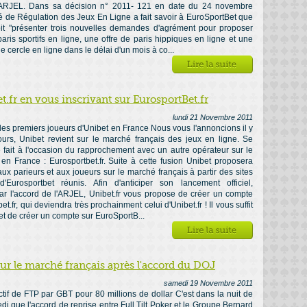
l'ARJEL. Dans sa décision n° 2011- 121 en date du 24 novembre
ité de Régulation des Jeux En Ligne a fait savoir à EuroSportBet que
oit "présenter trois nouvelles demandes d'agrément pour proposer
aris sportifs en ligne, une offre de paris hippiques en ligne et une
de cercle en ligne dans le délai d'un mois à co...
.fr en vous inscrivant sur EurosportBet.fr
lundi 21 Novembre 2011
 des premiers joueurs d'Unibet en France Nous vous l'annoncions il y
urs, Unibet revient sur le marché français des jeux en ligne. Se
fait à l'occasion du rapprochement avec un autre opérateur sur le
en France : Eurosportbet.fr. Suite à cette fusion Unibet proposera
ux parieurs et aux joueurs sur le marché français à partir des sites
d'Eurosportbet réunis. Afin d'anticiper son lancement officiel,
ar l'accord de l'ARJEL, Unibet.fr vous propose de créer un compte
et.fr, qui deviendra très prochainment celui d'Unibet.fr ! Il vous suffit
 et de créer un compte sur EuroSportB...
 sur le marché français après l'accord du DOJ
samedi 19 Novembre 2011
tif de FTP par GBT pour 80 millions de dollar C'est dans la nuit de
di que l'accord de reprise entre Full Tilt Poker et le Groupe Bernard