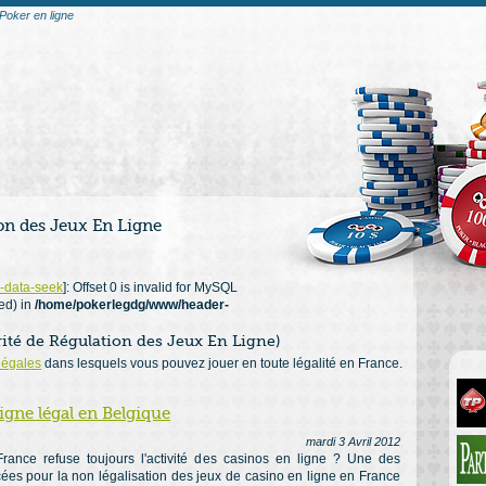
Poker en ligne
on des Jeux En Ligne
l-data-seek
]: Offset 0 is invalid for MySQL
red) in
/home/pokerlegdg/www/header-
rité de Régulation des Jeux En Ligne)
légales
dans lesquels vous pouvez jouer en toute légalité en France.
igne légal en Belgique
mardi 3 Avril 2012
France refuse toujours l'activité des casinos en ligne ? Une des
ées pour la non légalisation des jeux de casino en ligne en France