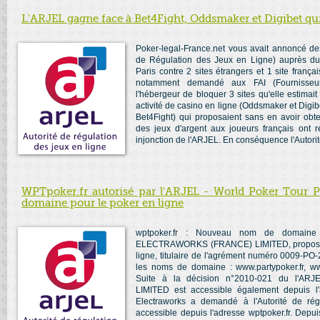
L'ARJEL gagne face à Bet4Fight, Oddsmaker et Digibet q
Poker-legal-France.net vous avait annoncé de
de Régulation des Jeux en Ligne) auprès du
Paris contre 2 sites étrangers et 1 site frança
notamment demandé aux FAI (Fournisseurs
l'hébergeur de bloquer 3 sites qu'elle estimait 
activité de casino en ligne (Oddsmaker et Digib
Bet4Fight) qui proposaient sans en avoir obt
des jeux d'argent aux joueurs français ont
injonction de l'ARJEL. En conséquence l'Autorité
WPTpoker.fr autorisé par l'ARJEL - World Poker Tour
domaine pour le poker en ligne
wptpoker.fr : Nouveau nom de domaine 
ELECTRAWORKS (FRANCE) LIMITED, proposant 
ligne, titulaire de l'agrément numéro 0009-PO
les noms de domaine : www.partypoker.fr, www.
Suite à la décision n°2010-021 du l'A
LIMITED est accessible également depuis l'
Electraworks a demandé à l'Autorité de rég
accessible depuis l'adresse wptpoker.fr. Depu