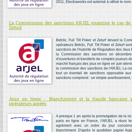
2011, Electraworks est autorisé à utilisé le nom 
La Commission des sanctions ARJEL examine le cas de Bet
Zeturf
Betclic, Full Tilt Poker et Zeturf devant la 
opérateurs Betclic, Full Tilt Poker et Zeturf 
sanctions de l'Autorité de Régulation des Jeux
la Commission des sanctions en décembre 
d'ouvertures et transferts de comptes joueurs de
marché français des jeux en ligne en juin dern
la commission des sanctions de l'ARJEL La co
tout un éventail de sanctions opposable au
sanctions comprend : un simple avertissement, r
Jeux en ligne - Blanchiment et la fraude bancaire 
opérateurs agréés
A presque 1 an après la promulgation de la loi 
paris en ligne en France, l'ARJEL a réuni l
agrément avec un ordre du jour concernan
blanchiment. D'après le quotidien papier Auj