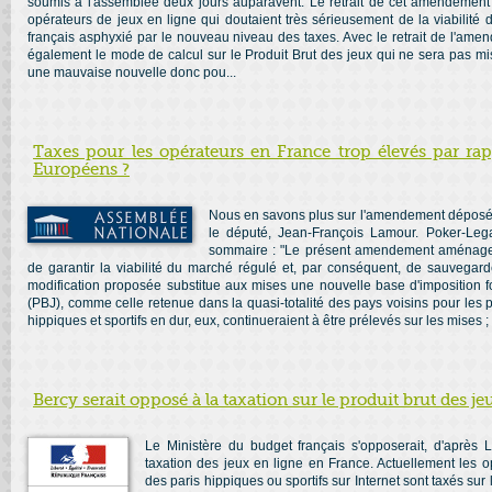
soumis à l'assemblée deux jours auparavent. Le retrait de cet amendement
opérateurs de jeux en ligne qui doutaient très sérieusement de la viabilit
français asphyxié par le nouveau niveau des taxes. Avec le retrait de l'ame
également le mode de calcul sur le Produit Brut des jeux qui ne sera pas m
une mauvaise nouvelle donc pou...
Taxes pour les opérateurs en France trop élevés par ra
Européens ?
Nous en savons plus sur l'amendement déposé 
le député, Jean-François Lamour. Poker-Legal
sommaire : "Le présent amendement aménage la
de garantir la viabilité du marché régulé et, par conséquent, de sauvegard
modification proposée substitue aux mises une nouvelle base d'imposition f
(PBJ), comme celle retenue dans la quasi-totalité des pays voisins pour les pa
hippiques et sportifs en dur, eux, continueraient à être prélevés sur les mises ; u
Bercy serait opposé à la taxation sur le produit brut des j
Le Ministère du budget français s'opposerait, d'après
taxation des jeux en ligne en France. Actuellement les 
des paris hippiques ou sportifs sur Internet sont taxés sur