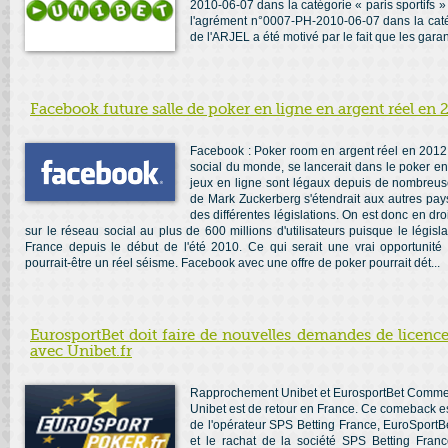
2010-06-07 dans la catégorie « paris sportifs 
l'agrément n°0007-PH-2010-06-07 dans la caté
de l'ARJEL a été motivé par le fait que les garant
Facebook future salle de poker en ligne en argent réel en 
Facebook : Poker room en argent réel en 2012
social du monde, se lancerait dans le poker e
jeux en ligne sont légaux depuis de nombreuse
de Mark Zuckerberg s'étendrait aux autres pays
des différentes législations. On est donc en dro
sur le réseau social au plus de 600 millions d'utilisateurs puisque le législ
France depuis le début de l'été 2010. Ce qui serait une vrai opportunité 
pourrait-être un réel séisme. Facebook avec une offre de poker pourrait dét...
EurosportBet doit faire de nouvelles demandes de licenc
avec Unibet.fr
Rapprochement Unibet et EurosportBet Comme
Unibet est de retour en France. Ce comeback est
de l'opérateur SPS Betting France, EuroSportBet
et le rachat de la société SPS Betting Franc