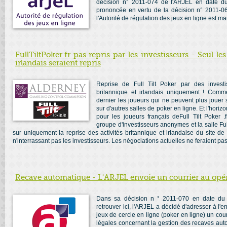
décision n° 2011-074 de l'ARJEL en date du
prononcée en vertu de la décision n° 2011-06
l'Autorité de régulation des jeux en ligne est ma
FullTiltPoker.fr pas repris par les investisseurs - Seul l
irlandais seraient repris
Reprise de Full Tilt Poker par des invest
britannique et irlandais uniquement ! Comm
dernier les joueurs qui ne peuvent plus jouer s
sur d'autres salles de poker en ligne. Et l'horizon
pour les joueurs français deFull Tilt Poker .f
groupe d'investisseurs anonymes et la salle Full
sur uniquement la reprise des activités britannique et irlandaise du site de p
n'interrassant pas les investisseurs. Les négociations actuelles ne feraient pas
Recave automatique - L'ARJEL envoie un courrier au opér
Dans sa décision n ° 2011-070 en date du 
retrouver ici, l'ARJEL a décidé d'adresser à l
jeux de cercle en ligne (poker en ligne) un cour
légales concernant la gestion des recaves auto