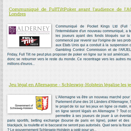
Communiqué de FullTiltPoker avant l'audience de l'
Londres
Communiqué de Pocket Kings Ltd (Full Til
l'intermédiaire d'un nouveau communiqué, a te
les joueurs ayant des fonds bloqués sur la
commencé par revenir sur l'origine de ses prob
aux Etats Unis qui a conduit à la suspension 
Gambling Control Commission et de l'ARJEL
Friday, Full Tilt ne peut plus proposer de poker en ligne sur le sol américain.
donc se retourner vers le reste du monde. Ce recentrage vers les autres 
millions d'euros...
Jeu légal en Allemagne - Schleswig-Holstein légalise les j
L'Allemagne va être un nouveau marché pour l
Parlement d'une des 16 Länders d'Allemagne, Sc
le projet de loi sur les jeux en ligne ce matin
en ligne seront légals en Allemagne ? Tout c
permettre à ses joueurs de jouer à un éventai
paris sportifs, betting exchange (bourse de paris en ligne), poker et des
blackjack, la roulette et le baccarat ne seront pas autorisés. Quel sera la fisc
? Le gouvernement Schleswig-Holstein a opté pour un...