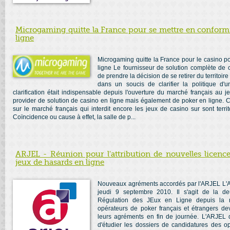
Microgaming quitte la France pour se mettre en conformit
ligne
Microgaming quitte la France pour le casino p
ligne Le fournisseur de solution complète de 
de prendre la décision de se retirer du territoire
dans un soucis de clarifier la politique d
clarification était indispensable depuis l'ouverture du marché français au 
provider de solution de casino en ligne mais également de poker en ligne. 
sur le marché français qui interdit encore les jeux de casino sur sont territ
Coïncidence ou cause à effet, la salle de p...
ARJEL - Réunion pour l'attribution de nouvelles licence
jeux de hasards en ligne
Nouveaux agréments accordés par l'ARJEL L'AR
jeudi 9 septembre 2010. Il s'agit de la de
Régulation des JEux en Ligne depuis la re
opérateurs de poker français et étrangers devr
leurs agréments en fin de journée. L'ARJEL d
d'étudier les dossiers de candidatures des o