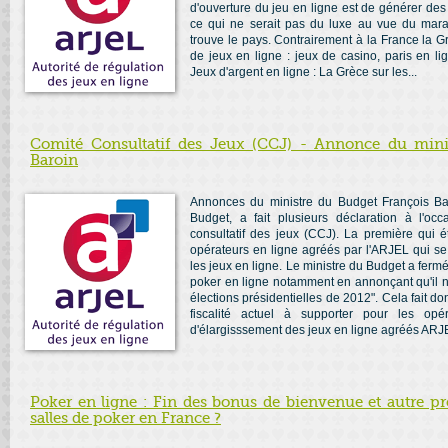
d'ouverture du jeu en ligne est de générer des
ce qui ne serait pas du luxe au vue du ma
trouve le pays. Contrairement à la France la G
de jeux en ligne : jeux de casino, paris en li
Jeux d'argent en ligne : La Grèce sur les...
Comité Consultatif des Jeux (CCJ) - Annonce du mini
Baroin
Annonces du ministre du Budget François Bar
Budget, a fait plusieurs déclaration à l'occ
consultatif des jeux (CCJ). La première qui ét
opérateurs en ligne agréés par l'ARJEL qui se d
les jeux en ligne. Le ministre du Budget a fermé
poker en ligne notamment en annonçant qu'il n'
élections présidentielles de 2012". Cela fait 
fiscalité actuel à supporter pour les op
d'élargisssement des jeux en ligne agréés ARJE
Poker en ligne : Fin des bonus de bienvenue et autre pr
salles de poker en France ?