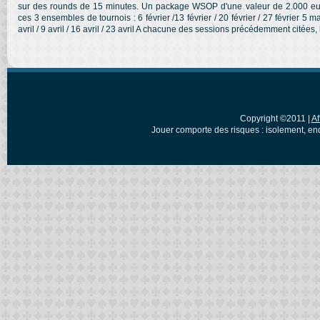
sur des rounds de 15 minutes. Un package WSOP d'une valeur de 2.000 euro
ces 3 ensembles de tournois : 6 février /13 février / 20 février / 27 février 5 
avril / 9 avril / 16 avril / 23 avril A chacune des sessions précédemment citées, l
Copyright ©2011 |
Af
Jouer comporte des risques : isolement, en