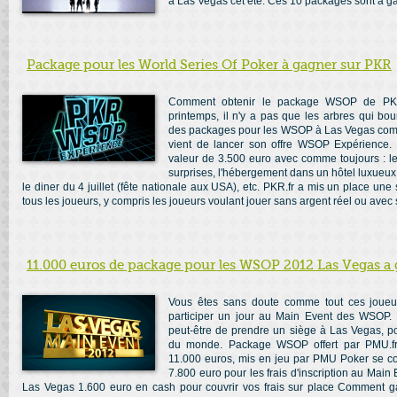
à Las Vegas cet été. Ces 10 packages sont à gag
Package pour les World Series Of Poker à gagner sur PKR
Comment obtenir le package WSOP de PKR
printemps, il n'y a pas que les arbres qui bo
des packages pour les WSOP à Las Vegas comme
vient de lancer son offre WSOP Expérience. 
valeur de 3.500 euro avec comme toujours : l
surprises, l'hébergement dans un hôtel luxueux, 
le diner du 4 juillet (fête nationale aux USA), etc. PKR.fr a mis un place une 
tous les joueurs, y compris les joueurs voulant jouer sans argent réel ou avec 
11.000 euros de package pour les WSOP 2012 Las Vegas a
Vous êtes sans doute comme tout ces joueu
participer un jour au Main Event des WSOP.
peut-être de prendre un siège à Las Vegas, po
du monde. Package WSOP offert par PMU.fr
11.000 euros, mis en jeu par PMU Poker se co
7.800 euro pour les frais d'inscription au Mai
Las Vegas 1.600 euro en cash pour couvrir vos frais sur place Commen