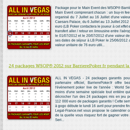
Package pour le Main Event des WSOP® Barrièr
Main Event comprenant chacun : un buy-in f
organisé du 7 Juillet au 16 Juillet d'une vale
Caesars Palace, du 6 Juillet au 13 Juillet 2012 
euro (LB Poker contactera le joueur à cet effet 
transfert aller / retour en limousine entre l'aér
le 01/07/2012 et le 20/07/2012 d'une valeur 
ses dates de séjour à LB Poker le 25/06/2012 a
valeur unitaire de 76 euro utili...
24 packages WSOP® 2012 sur BarrierePoker.fr pendant la
ALL IN VEGAS - 24 packages garantis po
partenaire officiel, BarrierePoker.fr offr
l'évènement poker live de l'année : World Se
moins d'une semaine spéciale tout entière qu
décrocher l'un des 24 packages mis en jeu po
112 000 euro de packages garantis ! Cette se
à gogo débute le lundi 16 avril pour prendre fi
Legal-France.net vous propose le calendrier 
de la quelle vous risquez fort de gagner votr
Seri...