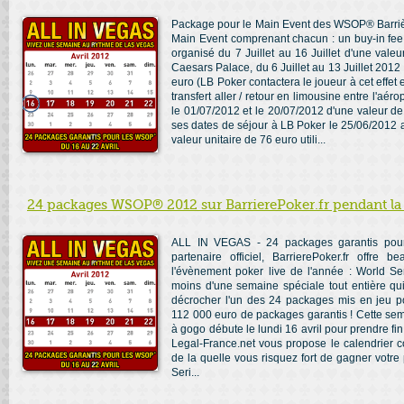
Package pour le Main Event des WSOP® Barrièr
Main Event comprenant chacun : un buy-in f
organisé du 7 Juillet au 16 Juillet d'une vale
Caesars Palace, du 6 Juillet au 13 Juillet 2012 
euro (LB Poker contactera le joueur à cet effet 
transfert aller / retour en limousine entre l'aér
le 01/07/2012 et le 20/07/2012 d'une valeur 
ses dates de séjour à LB Poker le 25/06/2012 a
valeur unitaire de 76 euro utili...
24 packages WSOP® 2012 sur BarrierePoker.fr pendant la
ALL IN VEGAS - 24 packages garantis po
partenaire officiel, BarrierePoker.fr offr
l'évènement poker live de l'année : World Se
moins d'une semaine spéciale tout entière qu
décrocher l'un des 24 packages mis en jeu po
112 000 euro de packages garantis ! Cette se
à gogo débute le lundi 16 avril pour prendre fi
Legal-France.net vous propose le calendrier 
de la quelle vous risquez fort de gagner votr
Seri...