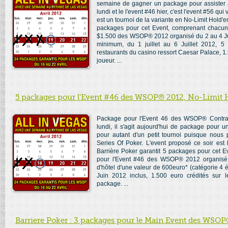
semaine de gagner un package pour assister
lundi et le l'event #46 hier, c'est l'event #56 qui
est un tournoi de la variante en No-Limit Hold'e
packages pour cet Event, comprenant chacun :
$1.500 des WSOP® 2012 organisé du 2 au 4 Juill
minimum, du 1 juillet au 6 Juillet 2012, 5 
restaurants du casino ressort Caesar Palace, 1
joueur. ...
5 packages pour l'Event #46 des WSOP® 2012, No-Limit 
Package pour l'Event 46 des WSOP® Contra
lundi, il s'agit aujourd'hui de package pour u
pour autant d'un petit tournoi puisque nou
Series Of Poker. L'event proposé ce soir est
Barrière Poker garantit 5 packages pour cet E
pour l'Event #46 des WSOP® 2012 organisé 
d'hôtel d'une valeur de 600euro* (catégorie 4 
Juin 2012 inclus, 1.500 euro crédités sur
package. ...
Barriere Poker : 3 packages pour le Main Event des WSO