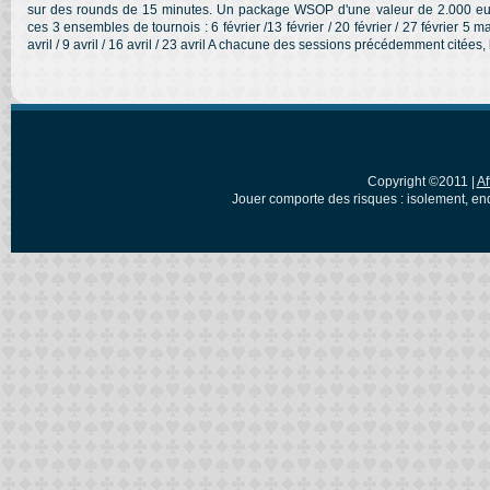
sur des rounds de 15 minutes. Un package WSOP d'une valeur de 2.000 euro
ces 3 ensembles de tournois : 6 février /13 février / 20 février / 27 février 5 
avril / 9 avril / 16 avril / 23 avril A chacune des sessions précédemment citées, l
Copyright ©2011 |
Af
Jouer comporte des risques : isolement, en