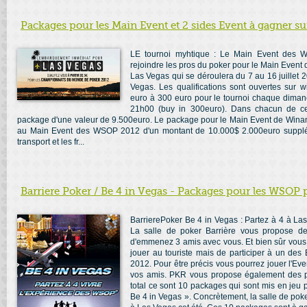
Packages pour les Main Event et 2 sides Event à gagner s
LE tournoi myhtique : Le Main Event des
rejoindre les pros du poker pour le Main Even
Las Vegas qui se déroulera du 7 au 16 juillet 
Vegas. Les qualifications sont ouvertes sur 
euro à 300 euro pour le tournoi chaque diman
21h00 (buy in 300euro). Dans chacun de ce
package d'une valeur de 9.500euro. Le package pour le Main Event de Wina
au Main Event des WSOP 2012 d'un montant de 10.000$ 2.000euro supplém
transport et les fr...
Barriere Poker / Be 4 in Vegas - Packages pour les WSOP 
BarrierePoker Be 4 in Vegas : Partez à 4 à 
La salle de poker Barrière vous propose de 
d'emmenez 3 amis avec vous. Et bien sûr vous l
jouer au touriste mais de participer à un des
2012. Pour être précis vous pourrez jouer l'E
vos amis. PKR vous propose également des 
total ce sont 10 packages qui sont mis en jeu 
Be 4 in Vegas ». Concrètement, la salle de pok