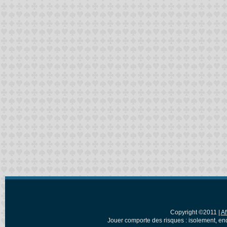
Copyright ©2011 |
Af
Jouer comporte des risques : isolement, en