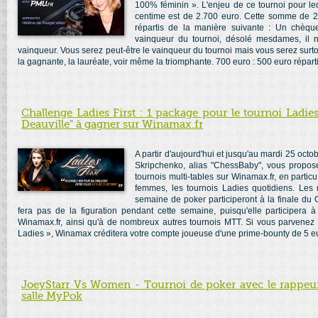
100% féminin ». L'enjeu de ce tournoi pour l
centime est de 2.700 euro. Cette somme de 2.
répartis de la manière suivante : Un chèq
vainqueur du tournoi, désolé mesdames, il 
vainqueur. Vous serez peut-être le vainqueur du tournoi mais vous serez surt
la gagnante, la lauréate, voir même la triomphante. 700 euro : 500 euro répartis
Challenge Ladies First : 1 package pour le tournoi Ladi
Deauville" à gagner sur Winamax.fr
A partir d'aujourd'hui et jusqu'au mardi 25 oct
Skripchenko, alias "ChessBaby", vous propo
tournois multi-tables sur Winamax.fr, en particu
femmes, les tournois Ladies quotidiens. Les 
semaine de poker participeront à la finale du 
fera pas de la figuration pendant cette semaine, puisqu'elle participera 
Winamax.fr, ainsi qu'à de nombreux autres tournois MTT. Si vous parvenez 
Ladies », Winamax créditera votre compte joueuse d'une prime-bounty de 5 eu
JoeyStarr Vs Women - Tournoi de poker avec le rappeur
salle MyPok