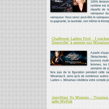
100% féminin 
centime est 
répartis de 
vainqueur du
vainqueur. Vous serez peut-être le vainqueu
la gagnante, la lauréate, voir même la triomp
Challenge Ladies First : 1 pack
Deauville" à gagner sur Winamax
A partir d'auj
Skripchenko,
tournois multi
femmes, les t
semaine de po
fera pas de la figuration pendant cette s
Winamax.fr, ainsi qu'à de nombreux autres
Ladies », Winamax créditera votre compte jo
JoeyStarr Vs Women - Tournoi d
salle MyPok