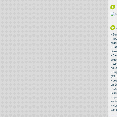
-
Eur
-
40€
arge
-
Est
Barr
-
Bar
arge
-
Win
poke
-
Sup
(13 m
-
Les
en 2
-
Gag
Summ
-
Spo
avoir
-
Nou
par 