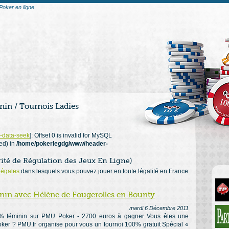
Poker en ligne
nin / Tournois Ladies
l-data-seek
]: Offset 0 is invalid for MySQL
red) in
/home/pokerlegdg/www/header-
rité de Régulation des Jeux En Ligne)
légales
dans lesquels vous pouvez jouer en toute légalité en France.
nin avec Hélène de Fougerolles en Bounty
mardi 6 Décembre 2011
% féminin sur PMU Poker - 2700 euros à gagner Vous êtes une
ker ? PMU.fr organise pour vous un tournoi 100% gratuit Spécial «