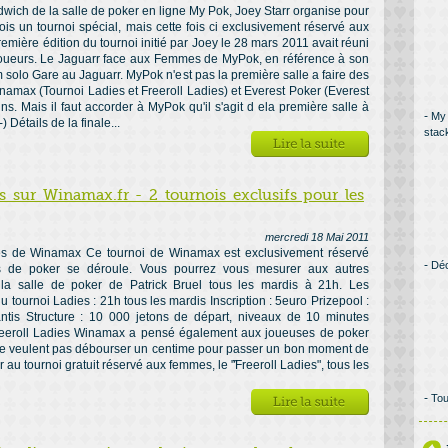
ich de la salle de poker en ligne My Pok, Joey Starr organise pour
ois un tournoi spécial, mais cette fois ci exclusivement réservé aux
mière édition du tournoi initié par Joey le 28 mars 2011 avait réuni
joueurs. Le Jaguarr face aux Femmes de MyPok, en référence à son
 solo Gare au Jaguarr. MyPok n'est pas la première salle a faire des
namax (Tournoi Ladies et Freeroll Ladies) et Everest Poker (Everest
s. Mais il faut accorder à MyPok qu'il s'agit d ela première salle à
-
My 
Détails de la finale...
stac
s sur Winamax.fr - 2 tournois exclusifs pour les
mercredi 18 Mai 2011
es de Winamax Ce tournoi de Winamax est exclusivement réservé
-
Déc
s de poker se déroule. Vous pourrez vous mesurer aux autres
la salle de poker de Patrick Bruel tous les mardis à 21h. Les
u tournoi Ladies : 21h tous les mardis Inscription : 5euro Prizepool :
ntis Structure : 10 000 jetons de départ, niveaux de 10 minutes
eeroll Ladies Winamax a pensé également aux joueuses de poker
ne veulent pas débourser un centime pour passer un bon moment de
r au tournoi gratuit réservé aux femmes, le "̏Freeroll Ladies", tous les
-
Tou