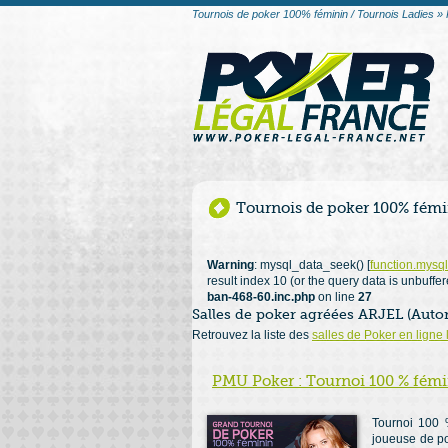
Tournois de poker 100% féminin / Tournois Ladies » 
Tournois de poker 100% fémi
Warning
: mysql_data_seek() [
function.mysq
result index 10 (or the query data is unbuffe
ban-468-60.inc.php
on line
27
Salles de poker agréées ARJEL (Auto
Retrouvez la liste des
salles de Poker en ligne 
PMU Poker : Tournoi 100 % fémi
Tournoi 100 
joueuse de po