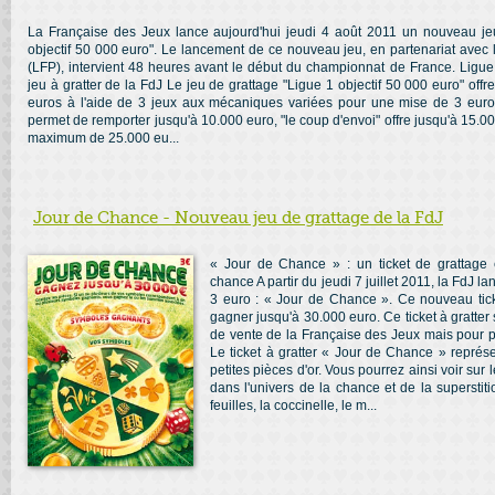
La Française des Jeux lance aujourd'hui jeudi 4 août 2011 un nouveau jeu
objectif 50 000 euro". Le lancement de ce nouveau jeu, en partenariat avec 
(LFP), intervient 48 heures avant le début du championnat de France. Ligue
jeu à gratter de la FdJ Le jeu de grattage "Ligue 1 objectif 50 000 euro" of
euros à l'aide de 3 jeux aux mécaniques variées pour une mise de 3 euros p
permet de remporter jusqu'à 10.000 euro, "le coup d'envoi" offre jusqu'à 15.00
maximum de 25.000 eu...
Jour de Chance - Nouveau jeu de grattage de la FdJ
« Jour de Chance » : un ticket de grattage
chance A partir du jeudi 7 juillet 2011, la FdJ l
3 euro : « Jour de Chance ». Ce nouveau tick
gagner jusqu'à 30.000 euro. Ce ticket à gratte
de vente de la Française des Jeux mais pour 
Le ticket à gratter « Jour de Chance » représ
petites pièces d'or. Vous pourrez ainsi voir sur 
dans l'univers de la chance et de la superstition
feuilles, la coccinelle, le m...