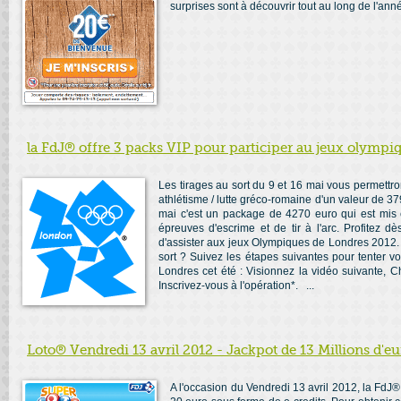
surprises sont à découvrir tout au long de l'année
la FdJ® offre 3 packs VIP pour participer au jeux olympi
Les tirages au sort du 9 et 16 mai vous permettro
athlétisme / lutte gréco-romaine d'un valeur de 37
mai c'est un package de 4270 euro qui est mis 
épreuves d'escrime et de tir à l'arc. Profitez d
d'assister aux jeux Olympiques de Londres 2012.
sort ? Suivez les étapes suivantes pour tenter vo
Londres cet été : Visionnez la vidéo suivante, C
Inscrivez-vous à l'opération*. ...
Loto® Vendredi 13 avril 2012 - Jackpot de 13 Millions d'eu
A l'occasion du Vendredi 13 avril 2012, la FdJ® 