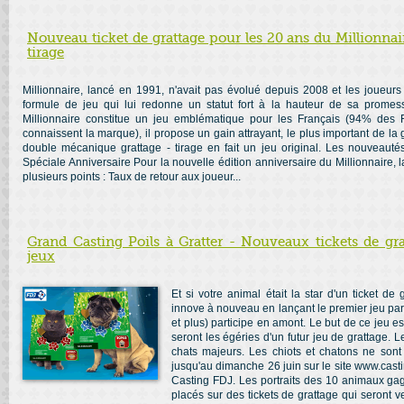
Nouveau ticket de grattage pour les 20 ans du Millionna
tirage
Millionnaire, lancé en 1991, n'avait pas évolué depuis 2008 et les joueurs
formule de jeu qui lui redonne un statut fort à la hauteur de sa promess
Millionnaire constitue un jeu emblématique pour les Français (94% des 
connaissent la marque), il propose un gain attrayant, le plus important de l
double mécanique grattage - tirage en fait un jeu original. Les nouveauté
Spéciale Anniversaire Pour la nouvelle édition anniversaire du Millionnaire,
plusieurs points : Taux de retour aux joueur...
Grand Casting Poils à Gratter - Nouveaux tickets de gra
jeux
Et si votre animal était la star d'un ticket d
innove à nouveau en lançant le premier jeu part
et plus) participe en amont. Le but de ce jeu es
seront les égéries d'un futur jeu de grattage. L
chats majeurs. Les chiots et chatons ne sont
jusqu'au dimanche 26 juin sur le site www.castin
Casting FDJ. Les portraits des 10 animaux gag
placés sur des tickets de grattage qui seront 