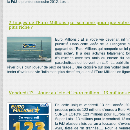
la FdJ le premier semestre 2012. Les ...
2 tirages de l'Euro Millions par semaine pour que votre
plus riche ?
Euro Millions : Et si votre vie devenait infi
publicité Dans cette vidéo de la Française 
gagnant de l'Euro Millions qui remporte un tel 
plus riche". Il a des activités totalement
d'autruches avec ses amis ou encore du s
parachutistes qui boivent un café. La publicit
rêver plus d'un joueur de jeux de tirage... Une croisière sur son voilier seul
tenter d'avoir une vie "infiniment plus riche" en jouant à l'Euro Millions en ligne.
Vendredi 13 - Jouer au loto et l’euro million - 13 millions 
En cette unique vendredi 13 de l'année 20
propose près de 123 millions d'euros à Euro Mil
SUPER LOTO®. 123 millions pour l'Euromilli
Super Loto : 13 millions pour le vendredi 13
la FdJ plusieurs fois par an à l'occasion d'év
Avril, fêtes de fin d'année…. Pour le vend