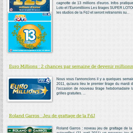
cagnotte de 13 millions d'euros. Infos pratiqu
Loto et l'Euromillions Les tirages SUPER LOTO®
les studios de la FdJ et seront retransmis su...
Euro Millions : 2 chances par semaine de devenir millionn
Nous vous l'annoncions il y a quelques semain
2011, qu'aura lieu le premier tirage du mardi d
l'occasion de nouveau tirage hebdomadaire la
grilles gratuites. ...
Roland Garros : Jeu de grattage de la FdJ
Roland Garros : noveau jeu de grattage de la