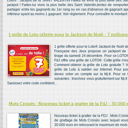
Loto® : Jackpot de la SAINT VALENTIN Faites lui vivre la plus belle des Sain
jackpot ! Faites-lui vivre la plus belle des Saint Valentin,tentez de rempor
partager entre les gagnants du 1er rang ou en cas d'absence de gagnant apr
inférieur ayant au moins 1 gagnant. Voir règlement. Pour connaître le montant 
1 grille de Loto offerte pour le Jackpot de Noël - 7 millions
1 grille offerte pour le Loto® Jackpot de Noël de
Française des Jeux propose un jackport de 
tirage du samedi 24 décembre. Pour ce LOTO® 
FdJ offre une grille de LOTO®. Cette grille n'es
Comment obtenir la grille de Loto gratuite ? Vo
grille de Loto à valider sur Internet. Pour pou
devez créer un compte sur la fdj.fr. Pour ce f
suivantes : Inscrivez vous gratuitement sur fdj.f
Saisissez votre code confident...
Mots Croisés : Nouveau ticket à gratter de la FdJ - 30.000
Nouveau ticket à gratter de la FDJ : Mots Croi
de grattage de Mots Croisés avec lequel vous
30.000 euro en retrouvant le maximum de mots p