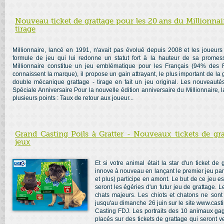
Nouveau ticket de grattage pour les 20 ans du Millionna
tirage
Millionnaire, lancé en 1991, n'avait pas évolué depuis 2008 et les joueurs
formule de jeu qui lui redonne un statut fort à la hauteur de sa promess
Millionnaire constitue un jeu emblématique pour les Français (94% des 
connaissent la marque), il propose un gain attrayant, le plus important de l
double mécanique grattage - tirage en fait un jeu original. Les nouveauté
Spéciale Anniversaire Pour la nouvelle édition anniversaire du Millionnaire,
plusieurs points : Taux de retour aux joueur...
Grand Casting Poils à Gratter - Nouveaux tickets de gra
jeux
Et si votre animal était la star d'un ticket d
innove à nouveau en lançant le premier jeu part
et plus) participe en amont. Le but de ce jeu es
seront les égéries d'un futur jeu de grattage. L
chats majeurs. Les chiots et chatons ne sont
jusqu'au dimanche 26 juin sur le site www.castin
Casting FDJ. Les portraits des 10 animaux gag
placés sur des tickets de grattage qui seront 