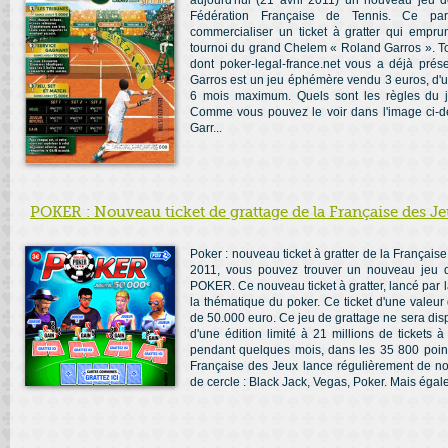
aujourd'hui (21 avril 2011) un nouveau jeu d
Fédération Française de Tennis. Ce pa
commercialiser un ticket à gratter qui empru
tournoi du grand Chelem « Roland Garros ». T
dont poker-legal-france.net vous a déjà prése
Garros est un jeu éphémère vendu 3 euros, d'
6 mois maximum. Quels sont les règles du 
Comme vous pouvez le voir dans l'image ci-des
Garr...
POKER : Nouveau ticket de grattage de la Française des J
Poker : nouveau ticket à gratter de la Française
2011, vous pouvez trouver un nouveau jeu de
POKER. Ce nouveau ticket à gratter, lancé par 
la thématique du poker. Ce ticket d'une valeu
de 50.000 euro. Ce jeu de grattage ne sera disp
d'une édition limité à 21 millions de tickets 
pendant quelques mois, dans les 35 800 point
Française des Jeux lance régulièrement de no
de cercle : Black Jack, Vegas, Poker. Mais égale