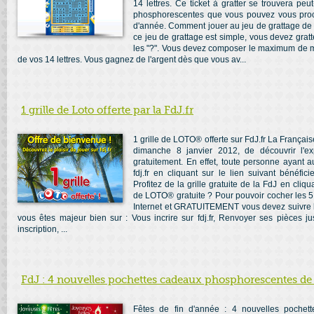
14 lettres. Ce ticket à gratter se trouvera pe
phosphorescentes que vous pouvez vous procur
d'année. Comment jouer au jeu de grattage d
ce jeu de grattage est simple, vous devez gratte
les "?". Vous devez composer le maximum de mot
de vos 14 lettres. Vous gagnez de l'argent dès que vous av...
1 grille de Loto offerte par la FdJ.fr
1 grille de LOTO® offerte sur FdJ.fr La França
dimanche 8 janvier 2012, de découvrir l'e
gratuitement. En effet, toute personne ayant a
fdj.fr en cliquant sur le lien suivant bénéfic
Profitez de la grille gratuite de la FdJ en cliq
de LOTO® gratuite ? Pour pouvoir cocher les 
Internet et GRATUITEMENT vous devez suivre l
vous êtes majeur bien sur : Vous incrire sur fdj.fr, Renvoyer ses pièces ju
inscription, ...
FdJ : 4 nouvelles pochettes cadeaux phosphorescentes de t
Fêtes de fin d'année : 4 nouvelles pochet