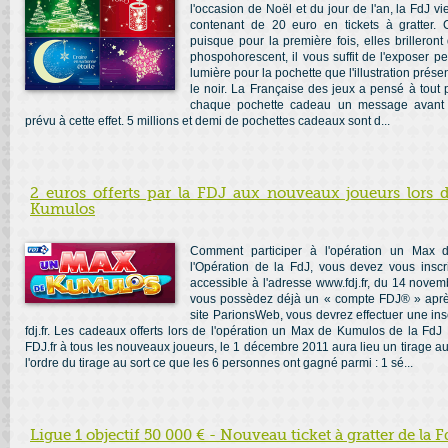
l'occasion de Noël et du jour de l'an, la FdJ 
contenant de 20 euro en tickets à gratter.
puisque pour la première fois, elles brilleron
phospohorescent, il vous suffit de l'exposer 
lumière pour la pochette que l'illustration prés
le noir. La Française des jeux a pensé à tout
chaque pochette cadeau un message avant d
prévu à cette effet. 5 millions et demi de pochettes cadeaux sont d...
2 euros offerts par la FDJ aux nouveaux joueurs lors 
Kumulos
Comment participer à l'opération un Max 
l'Opération de la FdJ, vous devez vous inscri
accessible à l'adresse www.fdj.fr, du 14 nov
vous possèdez déjà un « compte FDJ® » après 
site ParionsWeb, vous devrez effectuer une ins
fdj.fr. Les cadeaux offerts lors de l'opération un Max de Kumulos de la FdJ 
FDJ.fr à tous les nouveaux joueurs, le 1 décembre 2011 aura lieu un tirage au
l'ordre du tirage au sort ce que les 6 personnes ont gagné parmi : 1 sé...
Ligue 1 objectif 50 000 € - Nouveau ticket à gratter de la F