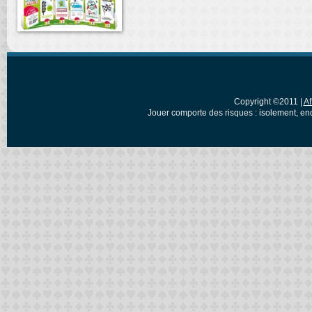
Copyright ©2011 |
Af
Jouer comporte des risques : isolement, en