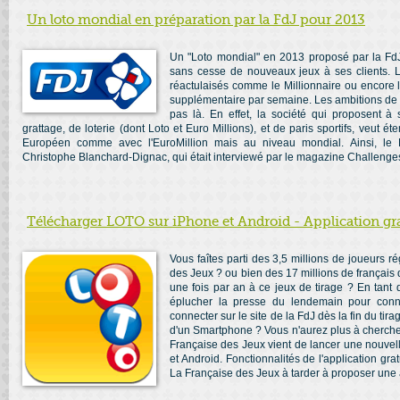
Un loto mondial en préparation par la FdJ pour 2013
Un "Loto mondial" en 2013 proposé par la FdJ
sans cesse de nouveaux jeux à ses clients. L
réactulaisés comme le Millionnaire ou encore l
supplémentaire par semaine. Les ambitions de l
pas là. En effet, la société qui proposent à 
grattage, de loterie (dont Loto et Euro Millions), et de paris sportifs, veut é
Européen comme avec l'EuroMillion mais au niveau mondial. Ainsi, le
Christophe Blanchard-Dignac, qui était interviewé par le magazine Challenges
Télécharger LOTO sur iPhone et Android - Application gra
Vous faîtes parti des 3,5 millions de joueurs 
des Jeux ? ou bien des 17 millions de français
une fois par an à ce jeux de tirage ? En tan
éplucher la presse du lendemain pour conn
connecter sur le site de la FdJ dès la fin du ti
d'un Smartphone ? Vous n'aurez plus à chercher
Française des Jeux vient de lancer une nouvell
et Android. Fonctionnalités de l'application g
La Française des Jeux à tarder à proposer une a