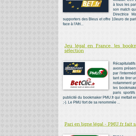
à tous les pa
son match qui
Directrice M
supporters des Bleus et offre 10euro de paris
face à l'Afri...
Jeu légal en France, les book
sélection
Récapitulati
avons présent
par l'intermé
tant de tirer 
notamment gr
les bookmake
paris sporti
publicité du bookmaker PMU.fr qui mettait e
;-). Le PMU fort de sa renommée ...
Pari en ligne légal - PMU.fr fait s