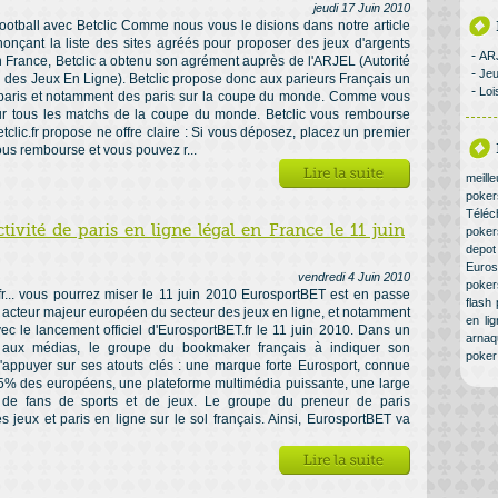
jeudi 17 Juin 2010
 football avec Betclic Comme nous vous le disions dans notre article
nonçant la liste des sites agréés pour proposer des jeux d'argents
-
ARJ
 France, Betclic a obtenu son agrément auprès de l'ARJEL (Autorité
-
Jeu
 des Jeux En Ligne). Betclic propose donc aux parieurs Français un
-
Loi
aris et notamment des paris sur la coupe du monde. Comme vous
sur tous les matchs de la coupe du monde. Betclic vous rembourse
tclic.fr propose ne offre claire : Si vous déposez, placez un premier
vous rembourse et vous pouvez r...
meill
poker
Téléc
tivité de paris en ligne légal en France le 11 juin
poker
depot
Euros
vendredi 4 Juin 2010
poker
fr... vous pourrez miser le 11 juin 2010 EurosportBET est en passe
flash
 acteur majeur européen du secteur des jeux en ligne, et notamment
en li
ec le lancement officiel d'EurosportBET.fr le 11 juin 2010. Dans un
arnaq
aux médias, le groupe du bookmaker français à indiquer son
poker
s'appuyer sur ses atouts clés : une marque forte Eurosport, connue
5% des européens, une plateforme multimédia puissante, une large
de fans de sports et de jeux. Le groupe du preneur de paris
jeux et paris en ligne sur le sol français. Ainsi, EurosportBET va