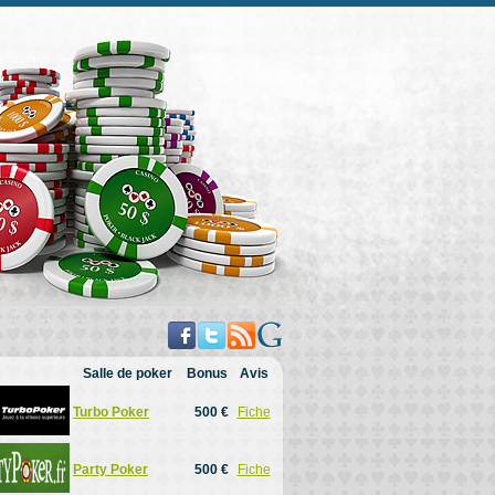
Salle de poker
Bonus
Avis
Turbo Poker
500 €
Fiche
Party Poker
500 €
Fiche