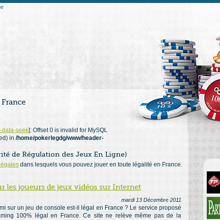
ne
n France
l-data-seek
]: Offset 0 is invalid for MySQL
red) in
/home/pokerlegdg/www/header-
rité de Régulation des Jeux En Ligne)
légales
dans lesquels vous pouvez jouer en toute légalité en France.
r les joueurs de jeux vidéos sur Internet
mardi 13 Décembre 2011
mi sur un jeu de console est-il légal en France ? Le service proposé
ming 100% légal en France. Ce site ne relève même pas de la