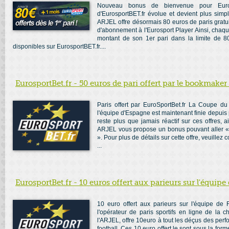
Nouveau bonus de bienvenue pour Euros
d'EurosportBET.fr évolue et devient plus sim
ARJEL offre désormais 80 euros de paris gratu
d'abonnement à l'Eurosport Player Ainsi, chaq
montant de son 1er pari dans la limite de 80 
disponibles sur EurosportBET.fr....
EurosportBet.fr - 50 euros de pari offert par le bookmake
Paris offert par EuroSportBet.fr La Coupe du
l'équipe d'Espagne est maintenant finie depui
reste plus que jamais réactif sur ces offres, ai
ARJEL vous propose un bonus pouvant aller « j
». Pour plus de détails sur cette offre, veuillez c
...
EurosportBet.fr - 10 euros offert aux parieurs sur l'équipe
10 euro offert aux parieurs sur l'équipe de 
l'opérateur de paris sportifs en ligne de la 
l'ARJEL, offre 10euro à tout les déçus des per
football. Ces 10 euro offert le sont sous la form