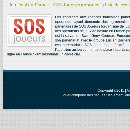
Jeu légal en France - SOS Joueurs annonce la liste de ses 
Les candidats aux licences françaises part
opérateurs ayant demandé des agréments a
partenaires de SOS Joueurs (organisme de lutte c
des opérateurs de jeux de hasard en France par
est la suivante : Bwin, Geny Courses, Eurospo
son partenariat avec le groupe Lucien Barrièr
ces partenariats, SOS Joueurs a déclaré : "
l'addiction au jeu tiennent une place importante 
ligne en France fixant désormais un cadre clai...
Copyright ©2011 |
Af
Jouer comporte des risques : isolement, en