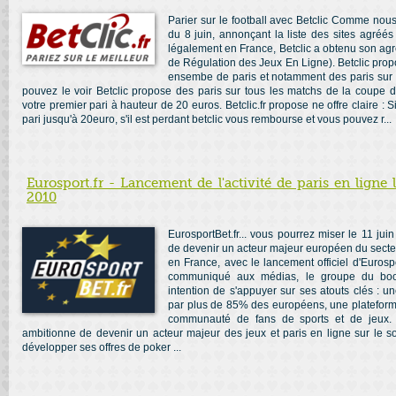
Parier sur le football avec Betclic Comme nous
du 8 juin, annonçant la liste des sites agréé
légalement en France, Betclic a obtenu son ag
de Régulation des Jeux En Ligne). Betclic pro
ensembe de paris et notamment des paris su
pouvez le voir Betclic propose des paris sur tous les matchs de la coupe
votre premier pari à hauteur de 20 euros. Betclic.fr propose ne offre claire :
pari jusqu'à 20euro, s'il est perdant betclic vous rembourse et vous pouvez r...
Eurosport.fr - Lancement de l'activité de paris en ligne 
2010
EurosportBet.fr... vous pourrez miser le 11 j
de devenir un acteur majeur européen du secte
en France, avec le lancement officiel d'Eurosp
communiqué aux médias, le groupe du book
intention de s'appuyer sur ses atouts clés : 
par plus de 85% des européens, une plateform
communauté de fans de sports et de jeux.
ambitionne de devenir un acteur majeur des jeux et paris en ligne sur le so
développer ses offres de poker ...