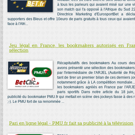
à tous les parieurs qui avaient misé sur une v
son match qui l'a opposé à l'Afrique du Sud 2
Directrice Marketing d'EurosportBet a décl
supporters des Bleus et offre 10euro de paris gratuits à tous ceux qui avaient 
face à l'Afri...
Jeu légal en France, les bookmakers autorisés en Fra
sélection
Récapitulatifs des bookmakers Au cours de
avons présenté une sélection des bookmakers au
par l'intermédiaire de l'ARJEL (Autorité de Ré
tant de tirer un premier bilan de ces derniers j
notamment grâce à LA compétition mondiale..
les bookmakers agréés en France par l'ARJ
paris sportifs Dans notre article du 18 ju
publicité du bookmaker PMU.fr qui mettait en scène des jockeys fasse à des r
;-). Le PMU fort de sa renommée ...
Pari en ligne légal - PMU.fr fait sa publicité à la télévision