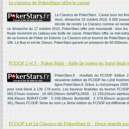
Le classico de PokerStars offre le caviar
Le Classico de PokerStars : Caviar pour les fin
réuni, dimanche 10 octobre 2010, 6 000 joueurs
décide de rendre Le Classico comme un rendez-
ce dimanche du 17 octobre 2010, PokerStars offre une nouveauté : tous les j
finale recevront en cadeau une boîte de caviar. PokerStars offre ce met extra
de sa licence de Poker en Estonie. Le Classico est un tournoi de PokerStars 
18h. Le Buy-in est de 10euro. PokerStars garanti un prizepool de 50 000euro..
FCOOP 2 et 3 - Poker Stars - Salle de poker en ligne légal
PokerStars.fr : résultats du FCOOP édition 2
deuxième édition de FCOOP No Limit Hold'em 
ligne PokerStars.fr. Grâce à c'est presque 2000 
pool s'est élevé à 136 178 euros. Les heureux finalistes du tournoi FCOOP 
065,57euro louiseur : 18 065,56euro doNtFOLDfiSh : 12 256,02euro alphkou
468,45euro BORAT-CHIP : 5 038,58euro Bumbo88 : 3 676,80euro jacjacob 
361,78euro FCOOP 3ème du nom La 3ème édition du FCOOP est différente des 
FCOOP 1 et Le Classico de PokerStars.fr - Deux grands su