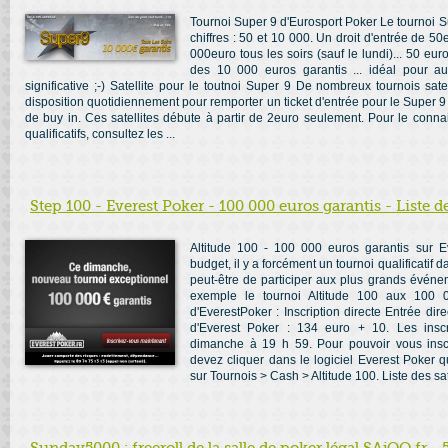
Tournoi Super 9 d'Eurosport Poker Le tournoi S
chiffres : 50 et 10 000. Un droit d'entrée de 50
000euro tous les soirs (sauf le lundi)... 50 e
des 10 000 euros garantis ... idéal pour a
significative ;-) Satellite pour le toutnoi Super 9 De nombreux tournois satel
disposition quotidiennement pour remporter un ticket d'entrée pour le Super 
de buy in. Ces satellites débute à partir de 2euro seulement. Pour le connait
qualificatifs, consultez les ...
Step 100 - Everest Poker - 100 000 euros garantis - Liste des
Altitude 100 - 100 000 euros garantis sur E
budget, il y a forcément un tournoi qualificatif
peut-être de participer aux plus grands évén
exemple le tournoi Altitude 100 aux 100 0
d'EverestPoker : Inscription directe Entrée di
d'Everest Poker : 134 euro + 10. Les inscr
dimanche à 19 h 59. Pour pouvoir vous inscr
devez cliquer dans le logiciel Everest Poker q
sur Tournois > Cash > Altitude 100. Liste des satel