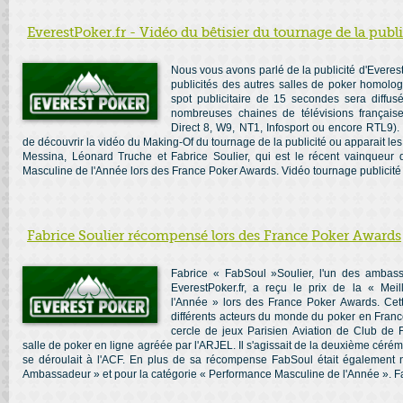
EverestPoker.fr - Vidéo du bêtisier du tournage de la publ
Nous vous avons parlé de la publicité d'Everest 
publicités des autres salles de poker homolo
spot publicitaire de 15 secondes sera diffus
nombreuses chaines de télévisions françai
Direct 8, W9, NT1, Infosport ou encore RTL9)
de découvrir la vidéo du Making-Of du tournage de la publicité ou apparait l
Messina, Léonard Truche et Fabrice Soulier, qui est le récent vainqueur 
Masculine de l'Année lors des France Poker Awards. Vidéo tournage publicité 
Fabrice Soulier récompensé lors des France Poker Awards
Fabrice « FabSoul »Soulier, l'un des ambas
EverestPoker.fr, a reçu le prix de la « Me
l'Année » lors des France Poker Awards. Ce
différents acteurs du monde du poker en Franc
cercle de jeux Parisien Aviation de Club de 
salle de poker en ligne agréée par l'ARJEL. Il s'agissait de la deuxième cér
se déroulait à l'ACF. En plus de sa récompense FabSoul était également n
Ambassadeur » et pour la catégorie « Performance Masculine de l'Année ». Fait