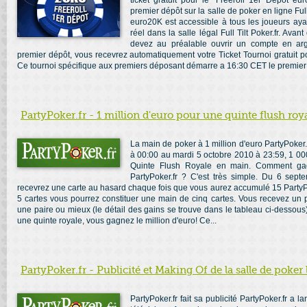
ticket gratuit pour le "Freeroll 1er Dépôt eu
premier dépôt sur la salle de poker en ligne Full
euro20K est accessible à tous les joueurs aya
réel dans la salle légal Full Tilt Poker.fr. Avan
devez au préalable ouvrir un compte en arge
premier dépôt, vous recevrez automatiquement votre Ticket Tournoi gratuit p
Ce tournoi spécifique aux premiers déposant démarre a 16:30 CET le premier
PartyPoker.fr - 1 million d'euro pour une quinte flush roy
La main de poker à 1 million d'euro PartyPoker.
à 00:00 au mardi 5 octobre 2010 à 23:59, 1 00
Quinte Flush Royale en main. Comment gag
PartyPoker.fr ? C'est très simple. Du 6 sept
recevrez une carte au hasard chaque fois que vous aurez accumulé 15 PartyP
5 cartes vous pourrez constituer une main de cinq cartes. Vous recevez un 
une paire ou mieux (le détail des gains se trouve dans le tableau ci-dessous)
une quinte royale, vous gagnez le million d'euro! Ce...
PartyPoker.fr - Publicité et Making Of de la salle de poker
PartyPoker.fr fait sa publicité PartyPoker.fr a 