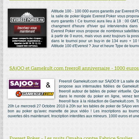
Altitude 100 - 100 000 euros garantis par Everest
la salle de poker légale Everest Poker vous propose
euro garantis ! Ce tournoi aura lieu à 18 : 00 GMT,
changment d'heure d'hiver qui interviendra dan
Everest Poker vous propose de nombreux satellites.
à partir de 0 euros, mais vous avez toujours la poss
dans le tournoi pour un buy-in de 134 euro + 10 
Altitude 100 d'Everest ? Jour et heure Type de tourno
SAjOO et Gamekult.com freeroll anniversaire - 1000 euros 
Freeroll Gamekult.com sur SAjOO.fr La salle d
propose aux internautes fidèles de Gamekult.
freeroll autour de tables de poker virtuelle. 
dans le monde du poker en ligne, venez ten
freeroll face à la rédaction de Gamekult.com. T
20h Le mercredi 27 Octobre 2010 à 20h sur les tables de poker de SAjoo ve
bon au poker qu'avec manette de jeux vidéo ! Les inscriptions au tourno
ouvertes dès maintenant. Inscription interdites aux mineurs. 1000 euros et une.
Everest Poker - Les nuits Omaha contre Fabrice Soulier