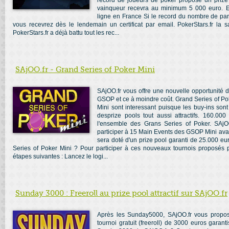
record de joueurs de poker propose un prize
vainqueur recevra au minimum 5 000 euro. En
ligne en France Si le record du nombre de part
vous recevrez dès le lendemain un certificat par email. PokerStars.fr la s
PokerStars.fr a déjà battu tout les rec...
SAjOO.fr - Grand Series of Poker Mini
SAjOO.fr vous offre une nouvelle opportunité 
GSOP et ce à moindre coût. Grand Series of Po
Mini sont interessant puisque les buy-ins so
desprize pools tout aussi attractifs. 160.00
l'ensemble des Grans Series of Poker. SAj
participer à 15 Main Events des GSOP Mini avan
sera doté d'un prize pool garanti de 25.000 e
Series of Poker Mini ? Pour participer à ces nouveaux tournois proposés 
étapes suivantes : Lancez le logi...
Sunday 3000 : Freeroll au prize pool attractif sur SAjOO.fr
Après les Sunday5000, SAjOO.fr vous propos
tournoi gratuit (freeroll) de 3000 euros garanti