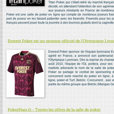
Titan Poker, qui c'était retiré du marché françai
décidé, en attendant l'obtention de son agréme
aux joueurs résidants en France de nombreux t
Poker est une salle de poker en ligne qui compte de nombreux joueurs franç
part de joueur en les faisant patienter avec les freerolls. Freerolls pour les 
français peuvent jouer toute la journée à des tournois gratuits dont la cagnotte
Everest Poker est un sponsor officiel de l'Olympique Lyo
Everest Poker sponsor de l'équipe lyonnaise Ev
agréé en France, a annoncé son partenariat a
l'Olympique Lyonnais. Dès la reprise du champi
août 2010, l'équipe de l'OL portera, pour ses
maillots arborants le nom de la salle de poke
Poker se partage le contrat de sponsoring 
concurrent surle marché du poker en ligne, à 
ligne, poker et Turf, Betclic. Concurrent... pas
partie du même groupe que Betclic (Mangas Gam
PokerStars.fr - Toutes les offres de la salle de poker