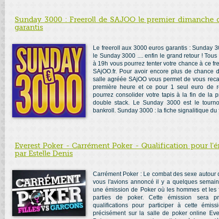
Sunday 3000 : Freeroll de SAJOO le premier dimanche 
garantis
Le freeroll aux 3000 euros garantis : Sunday 3
le Sunday 3000 .... enfin le grand retour ! To
à 19h vous pourrez tenter votre chance à ce fr
SAjOO.fr. Pour avoir encore plus de chance 
salle agréée SAjOO vous permet de vous recav
première heure et ce pour 1 seul euro de r
pourrez consolider votre tapis à la fin de la 
double stack. Le Sunday 3000 est le tournoi
bankroll. Sunday 3000 : la fiche signalitique du f
Everest Poker - Carrément Poker - Qualification pour l'
par Estelle Denis
Carrément Poker : Le combat des sexe autour
vous l'avions annoncé il y a quelques semai
une émission de Poker où les hommes et les f
parties de poker. Cette émission sera pr
qualifications pour participer à cette émiss
précisément sur la salle de poker online Eve