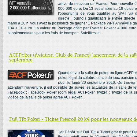
arrive de nouveau en France. Pour nouvelle édi
000 000 euro. Du 13 septembre au 19 octobre 2
l'opportunité de vous qualifier au WPT via de
directe. Tournois qualificatifs à entrée dire
mardi à 20 h, vous avez la possibilité de gagner 1 Package WPT Amnéville gara
134 + 10 euro. La valeur du Package offert par Everest Poker : 4 000 euro
supplémentaires pour les frais de transport. Satellites le...
ACFPoker (Aviation Club de France) lancement de la sall
septembre
Quand ouvre la salle de poker en ligne ACFPoke
poker légal du célèbre cercle de jeux parisien 
pour le lundi 20 septembre 2010. Où trouver
attendant l'ouverture, il est possible de suivre les actualités de la salle de j
FaceBook : FaceBook Poker room légal ACFPoker Twitter : Twitter de la sa
vidéos de la salle de poker agréé ACF Poker ...
Full Tilt Poker - Ticket Freeroll 20 k€ pour les nouveaux 
1er Dépôt sur Full Tilt = Ticket gratuit pour 