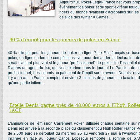
Aujourd'hui, Poker-Legal-France.net vous pro
évènement de poker et de sport extrême toujour
riders du monde rivalisent d'acrobaties sur les 
de slide des Winter X Games. ...
40 % d'impôt pour les joueurs de poker en France
40 % d'impôt pour les joueurs de poker en ligne ? Le Fisc français se baser
poker, en ligne ou lors de compétitions live, pour demander la déclaration d
serait d'autant plus vrai si le joueur "professionnel" de poker tire l'essentie
D'après un agent du fisc, qui s'est exprimé dans le journal Le Parisien de ce
professionnel, il est soumis au paiement de l'impôt sur le revenu. Depuis l'ou
il y a un an, la France compterai environ 3 millions de joueurs. La taxation
qu'une partie infime...
Estelle Denis gagne près de 48.000 euros à l'High Rolle
l'ACF
L'animatrice de l'émission Carrément Poker, diffusée chaque semaine sur 
Denis est arrivée à la seconde place du classement du High Roller France P
de 2.500 euro se déroulait du mercredi 25 au vendredi 27 mai à l'Aviation 
inclinée en face au joueur Carlos Lopesqui remporte la somme de 67.