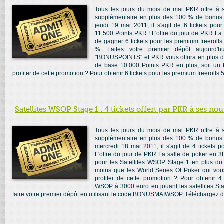
Tous les jours du mois de mai PKR offre à
supplémentaire en plus des 100 % de bonus su
jeudi 19 mai 2011, il s'agit de 6 tickets pou
11.500 Points PKR ! L'offre du jour de PKR La
de gagner 6 tickets pour les premium freeroll
%. Faites votre premier dépôt aujourd'h
"BONUSPOINTS" et PKR vous offrira en plus d
de base 10.000 Points PKR en plus, soit un 
profiter de cette promotion ? Pour obtenir 6 tickets pour les premium freerolls 50
Satellites WSOP Stage 1 : 4 tickets offert par PKR à ses n
Tous les jours du mois de mai PKR offre à
supplémentaire en plus des 100 % de bonus su
mercredi 18 mai 2011, il s'agit de 4 tickets 
L'offre du jour de PKR La salle de poker en 3
pour les Satellites WSOP Stage 1 en plus du 
moins que les World Series Of Poker qui vous
profiter de cette promotion ? Pour obtenir
WSOP à 3000 euro en jouant les satellites 
faire votre premier dépôt en utilisant le code BONUSMAIWSOP. Téléchargez dè