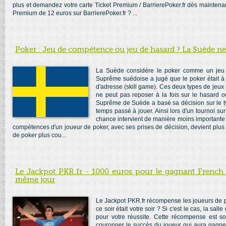
plus et demandez votre carte Ticket Premium / BarrierePoker.fr dès maintenan
Premium de 12 euros sur BarrierePoker.fr ? ...
Poker : Jeu de compétence ou jeu de hasard ? La Suède ne t
La Suède considére le poker comme un jeu 
Suprême suédoise a jugé que le poker était à 
d'adresse (skill game). Ces deux types de jeux 
ne peut pas reposer à la fois sur le hasard o
Suprême de Suède a basé sa décision sur le ty
temps passé à jouer. Ainsi lors d'un tournoi sur
chance intervient de manière moins importante d
compétences d'un joueur de poker, avec ses prises de décision, devient plus im
de poker plus cou...
Le Jackpot PKR.fr - 1000 euros pour le gagnant French 
même jour
Le Jackpot PKR.fr récompense les joueurs de p
ce soir était votre soir ? Si c'est le cas, la s
pour votre réussite. Cette récompense est so
couronner le succès du joueur qui aura gagne