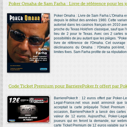
Poker Omaha de Sam Farha : Livre de référence pour les
Poker Omaha : Livre de Sam Farha L'Omaha est
depuis le début des années 1980. Cette varian
autorisé dans les casinos français en 2010 av
proche du Texas Hold'em classique, sauf que l'
lieu de 2 pour le Texas. Avec ces 2 cartes su
possibilités de jeu autant que les pièges. "P
livre de référence de l'Omaha. Cet ouvrag
déclinaisons du Omaha : l'Omaha pot-limit,
limites fixes. Sam Farha profite de sa réputation 
Code Ticket Premium pour BarrierePoker.fr offert par Po
BarrierePoker.fr : 12 euros offert par Poker-
Legal-France.net vous avait annoncé que la
acceptait la carte prépayée Ticket Premiu
occasion, BarrierePoker.fr a lancé des carte
valeur de 12 euros. Aujourd'hui, Poker-Legal
joueurs qui en feront la demande, sur webma
carte Ticket Premium de 12 euros valable sur le