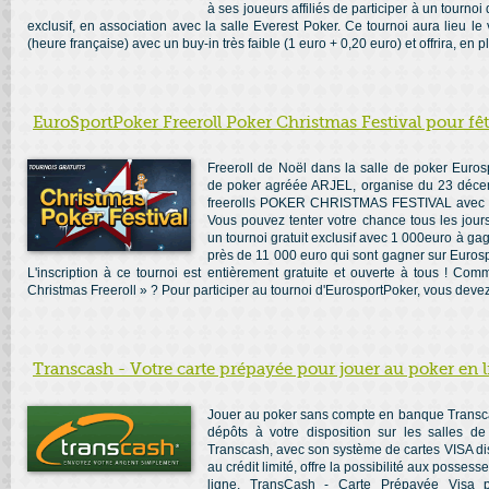
à ses joueurs affiliés de participer à un tourno
exclusif, en association avec la salle Everest Poker. Ce tournoi aura lieu l
(heure française) avec un buy-in très faible (1 euro + 0,20 euro) et offrira, en p
EuroSportPoker Freeroll Poker Christmas Festival pour fê
Freeroll de Noël dans la salle de poker Euros
de poker agréée ARJEL, organise du 23 déce
freerolls POKER CHRISTMAS FESTIVAL avec 1
Vous pouvez tenter votre chance tous les jour
un tournoi gratuit exclusif avec 1 000euro à gag
près de 11 000 euro qui sont gagner sur Euros
L'inscription à ce tournoi est entièrement gratuite et ouverte à tous ! Comm
Christmas Freeroll » ? Pour participer au tournoi d'EurosportPoker, vous devez 
Transcash - Votre carte prépayée pour jouer au poker en 
Jouer au poker sans compte en banque Transca
dépôts à votre disposition sur les salles 
Transcash, avec son système de cartes VISA di
au crédit limité, offre la possibilité aux posses
ligne. TransCash - Carte Prépayée Visa 