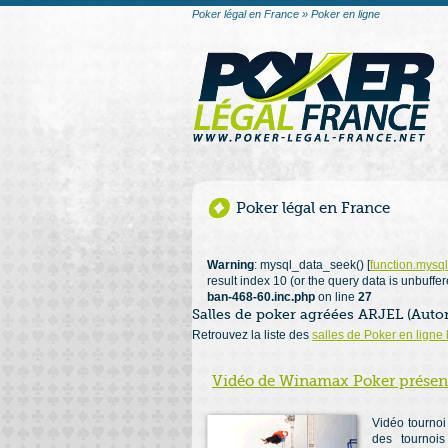
Poker légal en France » Poker en ligne
Poker légal en France
Warning
: mysql_data_seek() [
function.mysq
result index 10 (or the query data is unbuffe
ban-468-60.inc.php
on line
27
Salles de poker agréées ARJEL (Auto
Retrouvez la liste des
salles de Poker en ligne 
Vidéo de Winamax Poker présent
Vidéo tourno
des tournoi