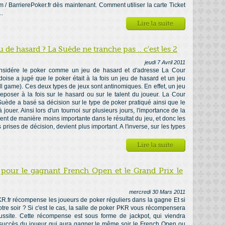
 / BarrierePoker.fr dès maintenant. Comment utiliser la carte Ticket
..
de hasard ? La Suède ne tranche pas .. c'est les 2
jeudi 7 Avril 2011
sidére le poker comme un jeu de hasard et d'adresse La Cour
ise a jugé que le poker était à la fois un jeu de hasard et un jeu
ll game). Ces deux types de jeux sont antinomiques. En effet, un jeu
eposer à la fois sur le hasard ou sur le talent du joueur. La Cour
ède a basé sa décision sur le type de poker pratiqué ainsi que le
jouer. Ainsi lors d'un tournoi sur plusieurs jours, l'importance de la
ent de manière moins importante dans le résultat du jeu, et donc les
rises de décision, devient plus important. A l'inverse, sur les types
 pour le gagnant French Open et le Grand Prix le
mercredi 30 Mars 2011
R.fr récompense les joueurs de poker réguliers dans la gagne Et si
votre soir ? Si c'est le cas, la salle de poker PKR vous récompensera
éussite. Cette récompense est sous forme de jackpot, qui viendra
 succès du joueur qui aura gagner le même soir le French Open ou