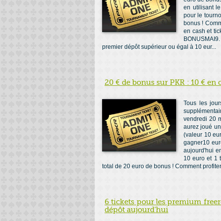
en utilisant 
pour le tourno
bonus ! Comme
en cash et tic
BONUSMAI9. Té
premier dépôt supérieur ou égal à 10 eur...
20 € de bonus sur PKR : 10 € en 
Tous les jou
supplémentai
vendredi 20 m
aurez joué un
(valeur 10 eu
gagner10 eur
aujourd'hui 
10 euro et 1 
total de 20 euro de bonus ! Comment profiter
6 tickets pour les premium freero
dépôt aujourd'hui