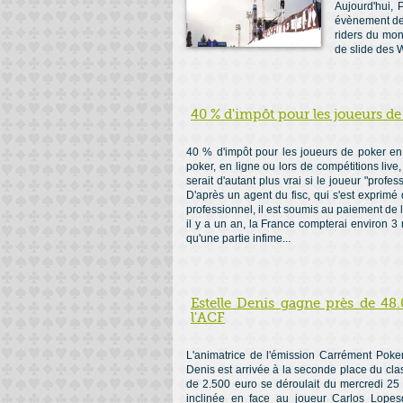
Aujourd'hui, 
évènement de 
riders du mond
de slide des W
40 % d'impôt pour les joueurs d
40 % d'impôt pour les joueurs de poker en l
poker, en ligne ou lors de compétitions liv
serait d'autant plus vrai si le joueur "profe
D'après un agent du fisc, qui s'est exprimé 
professionnel, il est soumis au paiement de 
il y a un an, la France compterai environ 3
qu'une partie infime...
Estelle Denis gagne près de 48.
l'ACF
L'animatrice de l'émission Carrément Poke
Denis est arrivée à la seconde place du cl
de 2.500 euro se déroulait du mercredi 25 
inclinée en face au joueur Carlos Lope