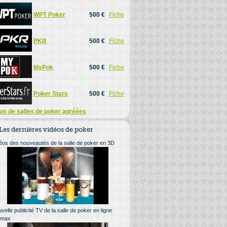
WPT Poker
500 €
Fiche
PKR
500 €
Fiche
MyPok
500 €
Fiche
Poker Stars
500 €
Fiche
lus de salles de poker agréées
Les dernières vidéos de poker
éos des nouveautés de la salle de poker en 3D
velle publicité TV de la salle de poker en ligne
amax