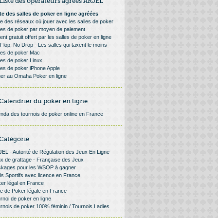
Liste des opérateurs agréés ARJEL
te des salles de poker en ligne agréées
te des réseaux où jouer avec les salles de poker
les de poker par moyen de paiement
ent gratuit offert par les salles de poker en ligne
Flop, No Drop - Les salles qui taxent le moins
les de poker Mac
les de poker Linux
les de poker iPhone Apple
er au Omaha Poker en ligne
Calendrier du poker en ligne
enda des tournois de poker online en France
Catégorie
EL - Autorité de Régulation des Jeux En Ligne
x de grattage - Française des Jeux
kages pour les WSOP à gagner
is Sportifs avec licence en France
er légal en France
le de Poker légale en France
rnoi de poker en ligne
rnois de poker 100% féminin / Tournois Ladies