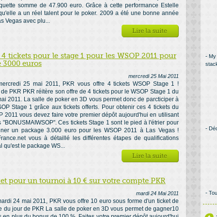
quette somme de 47.900 euro. Grâce à cette performance Estelle
 qu'elle a un réel talent pour le poker. 2009 a été une bonne année
s Vegas avec plu...
ickets pour le stage 1 pour les WSOP 2011 pour
-
My 
e 3000 euros
stac
mercredi 25 Mai 2011
 mercredi 25 mai 2011, PKR vous offre 4 tickets WSOP Stage 1 !
ur de PKR PKR réitère son offre de 4 tickets pour le WSOP Stage 1 du
ai 2011. La salle de poker en 3D vous permet donc de parcticiper à
OP Stage 1 grâce aux tickets offerts. Pour obtenir ces 4 tickets du
2011 vous devez faire votre premier dépôt aujourd'hui en utilisant
 "BONUSMAIWSOP". Ces tickets Stage 1 sont le pied à l'étrier pour
-
Déc
gner un package 3.000 euro pour les WSOP 2011 à Las Vegas !
rance.net vous à détaillé les différentes étapes de qualifications
al qu'est le package WS...
t pour un tournoi à 10 € sur votre compte PKR
-
Tou
mardi 24 Mai 2011
mardi 24 mai 2011, PKR vous offre 10 euro sous forme d'un ticket de
ffre du jour de PKR La salle de poker en 3D vous permet de gagner10
 en plus du bonus de 100 %. Faites votre premier dépôt aujourd'hui