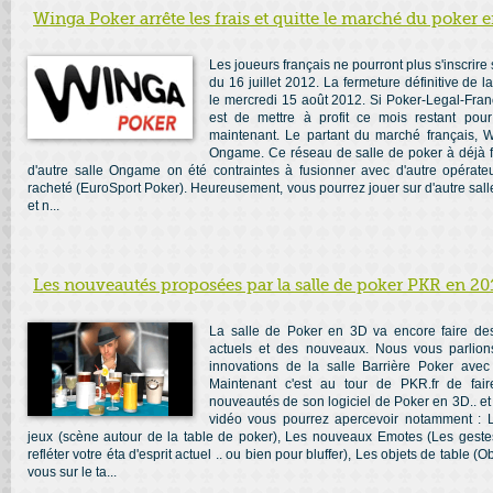
Winga Poker arrête les frais et quitte le marché du poker 
Les joueurs français ne pourront plus s'inscrire
du 16 juillet 2012. La fermeture définitive de 
le mercredi 15 août 2012. Si Poker-Legal-Fran
est de mettre à profit ce mois restant pou
maintenant. Le partant du marché français, W
Ongame. Ce réseau de salle de poker à déjà fa
d'autre salle Ongame on été contraintes à fusionner avec d'autre opérate
racheté (EuroSport Poker). Heureusement, vous pourrez jouer sur d'autre sall
et n...
Les nouveautés proposées par la salle de poker PKR en 20
La salle de Poker en 3D va encore faire de
actuels et des nouveaux. Nous vous parlion
innovations de la salle Barrière Poker av
Maintenant c'est au tour de PKR.fr de fai
nouveautés de son logiciel de Poker en 3D.. et e
vidéo vous pourrez apercevoir notamment :
jeux (scène autour de la table de poker), Les nouveaux Emotes (Les gestes
refléter votre éta d'esprit actuel .. ou bien pour bluffer), Les objets de table
vous sur le ta...