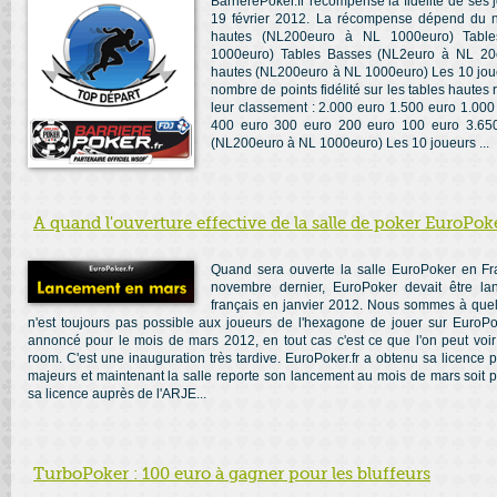
BarrierePoker.fr récompense la fidélité de se
19 février 2012. La récompense dépend du n
hautes (NL200euro à NL 1000euro) Tabl
1000euro) Tables Basses (NL2euro à NL 20e
hautes (NL200euro à NL 1000euro) Les 10 joue
nombre de points fidélité sur les tables hautes
leur classement : 2.000 euro 1.500 euro 1.00
400 euro 300 euro 200 euro 100 euro 3.650
(NL200euro à NL 1000euro) Les 10 joueurs ...
A quand l'ouverture effective de la salle de poker EuroPoke
Quand sera ouverte la salle EuroPoker en F
novembre dernier, EuroPoker devait être lancé
français en janvier 2012. Nous sommes à quelq
n'est toujours pas possible aux joueurs de l'hexagone de jouer sur EuroP
annoncé pour le mois de mars 2012, en tout cas c'est ce que l'on peut voir
room. C'est une inauguration très tardive. EuroPoker.fr a obtenu sa licence 
majeurs et maintenant la salle reporte son lancement au mois de mars soit p
sa licence auprès de l'ARJE...
TurboPoker : 100 euro à gagner pour les bluffeurs