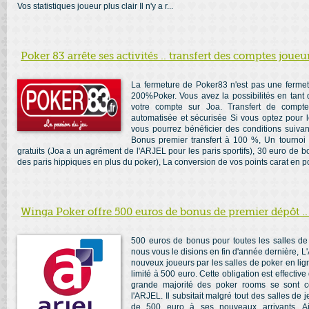
Vos statistiques joueur plus clair Il n'y a r...
Poker 83 arrête ses activités .. transfert des comptes jou
La fermeture de Poker83 n'est pas une fermet
200%Poker. Vous avez la possibilités en tant 
votre compte sur Joa. Transfert de compt
automatisée et sécurisée Si vous optez pour le
vous pourrez bénéficier des conditions suivan
Bonus premier transfert à 100 %, Un tournoi
gratuits (Joa a un agrément de l'ARJEL pour les paris sportifs), 30 euro de 
des paris hippiques en plus du poker), La conversion de vos points carat en po
Winga Poker offre 500 euros de bonus de premier dépôt .
500 euros de bonus pour toutes les salles 
nous vous le disions en fin d'année dernière, L'
nouveux joueurs par les salles de poker en li
limité à 500 euro. Cette obligation est effective
grande majorité des poker rooms se sont c
l'ARJEL. Il subsitait malgré tout des salles de 
de 500 euro à ses nouveaux arrivants. Ain