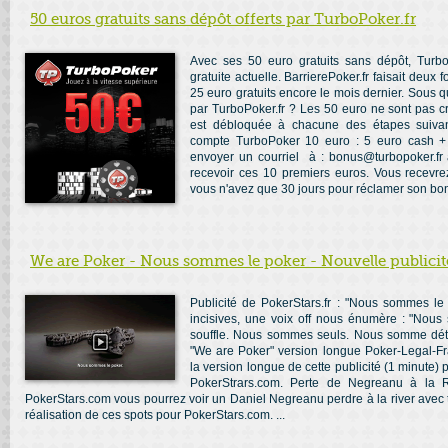
50 euros gratuits sans dépôt offerts par TurboPoker.fr
Avec ses 50 euro gratuits sans dépôt, Turbo
gratuite actuelle. BarrierePoker.fr faisait deux
25 euro gratuits encore le mois dernier. Sous qu
par TurboPoker.fr ? Les 50 euro ne sont pas 
est débloquée à chacune des étapes suivan
compte TurboPoker 10 euro : 5 euro cash +
envoyer un courriel à : bonus@turbopoker.f
recevoir ces 10 premiers euros. Vous recevre
vous n'avez que 30 jours pour réclamer son bon
We are Poker - Nous sommes le poker - Nouvelle publicit
Publicité de PokerStars.fr : "Nous sommes l
incisives, une voix off nous énumère : "Nous 
souffle. Nous sommes seuls. Nous somme dét
"We are Poker" version longue Poker-Legal-F
la version longue de cette publicité (1 minute) p
PokerStrars.com. Perte de Negreanu à la R
PokerStars.com vous pourrez voir un Daniel Negreanu perdre à la river avec 
réalisation de ces spots pour PokerStars.com. ...