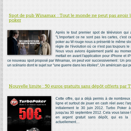
Spot de pub Winamax : Tout le monde ne peut pas avoir le
poker
Après le tout premier spot de télévision qui
"L'important ce ne sont pas les cartes, c'est 
poker au W rouge nous a présenté le même slo
règle de l'évolution où ce n'est pas toujours le 
Nous vous avions également parlé au moment 
mettait en avant l'application pour iPhone et
ce nouveau spot proposé par Winamax, on peut voir successivement : Un prod
un scénario dont le sujet sur "une guerre dans les étoiles", Un américain qui pr
Nouvelle limite : 50 euros gratuits sans dépôt offerts par 
Cette offre, qui a déjà permis à de nombreux
ligne et surtout de jouer en cash réel avec l'ar
initialement le 30 juin 2012. Turbo Poker à
jusqu'au 30 septembre 2012. Cela vous laisse tou
en argent gratuit sans dépôt, qui es la
actuellement....