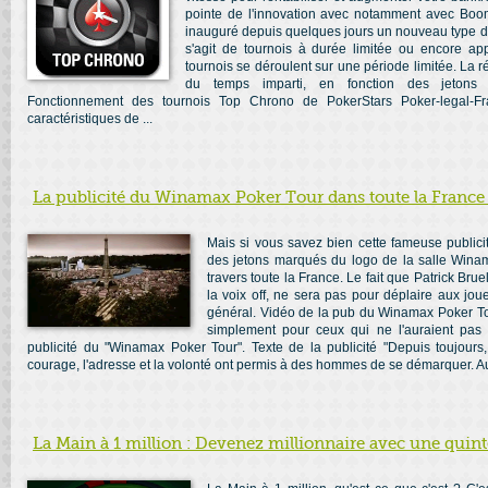
pointe de l'innovation avec notamment avec Boom
inauguré depuis quelques jours un nouveau type de 
s'agit de tournois à durée limitée ou encore ap
tournois se déroulent sur une période limitée. La rép
du temps imparti, en fonction des jetons
Fonctionnement des tournois Top Chrono de PokerStars Poker-legal-Fr
caractéristiques de ...
La publicité du Winamax Poker Tour dans toute la France 
Mais si vous savez bien cette fameuse publici
des jetons marqués du logo de la salle Winam
travers toute la France. Le fait que Patrick Bru
la voix off, ne sera pas pour déplaire aux j
général. Vidéo de la pub du Winamax Poker Tou
simplement pour ceux qui ne l'auraient pas 
publicité du "Winamax Poker Tour". Texte de la publicité "Depuis toujours
courage, l'adresse et la volonté ont permis à des hommes de se démarquer. Aujou
La Main à 1 million : Devenez millionnaire avec une quint