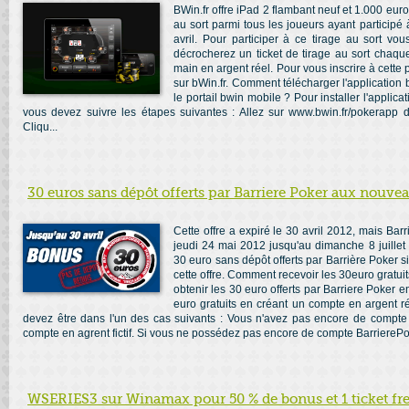
BWin.fr offre iPad 2 flambant neuf et 1.000 euro
au sort parmi tous les joueurs ayant participé
avril. Pour participer à ce tirage au sort vo
décrocherez un ticket de tirage au sort chaqu
main en argent réel. Pour vous inscrire à cett
sur bWin.fr. Comment télécharger l'application 
le portail bwin mobile ? Pour installer l'applica
vous devez suivre les étapes suivantes : Allez sur www.bwin.fr/pokerapp 
Cliqu...
30 euros sans dépôt offerts par Barriere Poker aux nouve
Cette offre a expiré le 30 avril 2012, mais Barr
jeudi 24 mai 2012 jusqu'au dimanche 8 juillet
30 euro sans dépôt offerts par Barrière Poker s
cette offre. Comment recevoir les 30euro gratu
obtenir les 30 euro offerts par Barriere Poker e
euro gratuits en créant un compte en argent r
devez être dans l'un des cas suivants : Vous n'avez pas encore de compte
compte en agrent fictif. Si vous ne possédez pas encore de compte BarrierePoker
WSERIES3 sur Winamax pour 50 % de bonus et 1 ticket fr