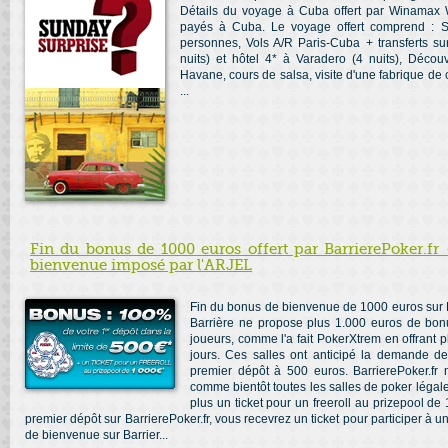
Détails du voyage à Cuba offert par Winamax W
payés à Cuba. Le voyage offert comprend : 
personnes, Vols A/R Paris-Cuba + transferts s
nuits) et hôtel 4* à Varadero (4 nuits), Déco
Havane, cours de salsa, visite d'une fabrique de c
...
Fin du bonus de 1000 euros offert par BarrierePoker.fr
bienvenue imposé par l'ARJEL
Fin du bonus de bienvenue de 1000 euros sur B
Barrière ne propose plus 1.000 euros de bo
joueurs, comme l'a fait PokerXtrem en offrant 
jours. Ces salles ont anticipé la demande de
premier dépôt à 500 euros. BarrierePoker.fr
comme bientôt toutes les salles de poker légal
plus un ticket pour un freeroll au prizepool de 
premier dépôt sur BarrierePoker.fr, vous recevrez un ticket pour participer à un
de bienvenue sur Barrier...