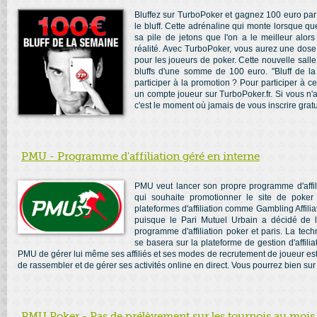
Bluffez sur TurboPoker et gagnez 100 euro par
le bluff. Cette adrénaline qui monte lorsque que
sa pile de jetons que l'on a le meilleur alor
réalité. Avec TurboPoker, vous aurez une dose
pour les joueurs de poker. Cette nouvelle sall
bluffs d'une somme de 100 euro. "Bluff de 
participer à la promotion ? Pour participer à ce
un compte joueur sur TurboPoker.fr. Si vous n
c'est le moment où jamais de vous inscrire gratu
PMU - Programme d'affiliation géré en interne
PMU veut lancer son propre programme d'affil
qui souhaite promotionner le site de poker 
plateformes d'affiliation comme Gambling Affil
puisque le Pari Mutuel Urbain a décidé de l
programme d'affiliation poker et paris. La tec
se basera sur la plateforme de gestion d'affil
PMU de gérer lui même ses affiliés et ses modes de recrutement de joueur est n
de rassembler et de gérer ses activités online en direct. Vous pourrez bien sur
PMU Poker - Pas de prélèvement sur les tournois au mois 