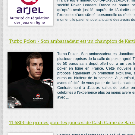
France est le numéro 0045-PO-2012-02-09. Malgr
société Poker Leaders France ne pourra pro
qu'après avoir justifié, auprès de l'Autorité 
l'existence d'une sûreté, personnelle ou réelle, 
moment, le paiement de la totalité des avoirs des
Turbo Poker - Son ambassadeur est un champion de Kart
Turbo Poker : Son ambassadeur est Jonathan
plusieurs reprises de la salle de poker agréé
de 50 euros sans dépôt offert qui a un très 
poker en ligne en France. Cette nouvelle sa
propose également un promotion exclusive, 
euros au bluffeur de la semaine. Aujourd'hui,
avons décidé de vous parler de l'ambassadeur 
Contrairement à d'autres salles de poker e
célébrités à l'expérience plus ou moins avér
avec ...
11.680€ de primes pour les joueurs de Cash Game de Barri