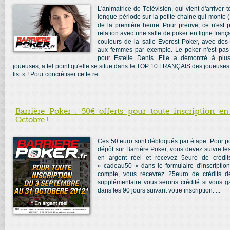
L'animatrice de Télévision, qui vient d'arrive
longue période sur la petite chaine qui monte
de la première heure. Pour preuve, ce n'est p
relation avec une salle de poker en ligne frança
couleurs de la salle Everest Poker, avec des
aux femmes par exemple. Le poker n'est pas
pour Estelle Denis. Elle a démontré à plus
joueuses, a tel point qu'elle se situe dans le TOP 10 FRANÇAIS des joueuses
list » ! Pour concrétiser cette re...
Barrière Poker : 50€ offerts pour toute inscription en
Octobre !
Ces 50 euro sont débloqués par étape. Pour po
dépôt sur Barrière Poker, vous devez suivre le
en argent réel et recevez 5euro de crédit
« cadeau50 » dans le formulaire d'inscription
compte, vous recevrez 25euro de crédits d
supplémentaire vous serons crédité si vous g
dans les 90 jours suivant votre inscription. ...