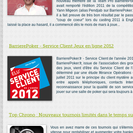
nouveau membre de la Team Pro BarrierePoker
avait remporté l'édition 2011 de la compétiti
Yann Migeon (alias Pendjab sur BarrierePoker.
il a fait preuve de très bon résultat par le pa
"coup de coeur" lors du casting 2011 à Engh
laissé la place au hasard, il a commencé dès le mois de mars à joue...
BarrierePoker - Service Client Jeux en ligne 2012
BarrierePoker.fr - Service Client de l'année 2
BarrierePoker.fr, issue de l'association des g
des jeux, vient d'être élu Service Client de l
déterminé par une étude Iférance Opérations 
juillet 2011 sur le principe du client mystère
entre appels téléphoniques, contacts Inte
reconnaissance pour la qualité de son service
jouer sur une salle de poker qui sera toujours à 
Top Chrono : Nouveaux tournois limités dans le temps sur
Vous en avez marre de ces tournois qui s'éternis
vitesse pour rentabiliser et augmenter votre bankr