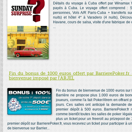
Détails du voyage à Cuba offert par Winamax W
payés à Cuba. Le voyage offert comprend : 
personnes, Vols A/R Paris-Cuba + transferts s
nuits) et hôtel 4* à Varadero (4 nuits), Déco
Havane, cours de salsa, visite d'une fabrique de c
...
Fin du bonus de 1000 euros offert par BarrierePoker.fr
bienvenue imposé par l'ARJEL
Fin du bonus de bienvenue de 1000 euros sur B
Barrière ne propose plus 1.000 euros de bo
joueurs, comme l'a fait PokerXtrem en offrant 
jours. Ces salles ont anticipé la demande de
premier dépôt à 500 euros. BarrierePoker.fr
comme bientôt toutes les salles de poker légal
plus un ticket pour un freeroll au prizepool de 
premier dépôt sur BarrierePoker.fr, vous recevrez un ticket pour participer à un
de bienvenue sur Barrier...