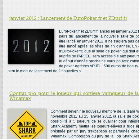
janvier 2012 : Lancement de EuroPoker.fr et ZEturf.fr
EuroPoker.fr et ZEturf.fr lancés en janvier 2012
jours du lancement de la nouvelle salle de pok
être lancé en janvier 2012. Il ne s'agiera pas d
être lancé après les fêtes de fin d'année. En e
d'EuroPoker.fr, que la salle de poker, qui doit e
auprès de l'ARJEL, sera accessible aux joueur
le début d'année prochaine vous pouvez comme
de poker agréées ARJEL. 500 euros de bonus 
sera le mois de lancement de 2 nouvelles s...
Contrat pro pour le joueur qui sortiera vainqueur de
Winamax
Comment devenir le nouveau membre de la team 
novembre 2011 au 25 janvier 2012, la salle de poker
possibilité à 5 joueurs de se qualifier pour inté
Shark Academy mettra les joueurs-élèves à rude é
présidée par un jury d'exception et parrainée c
Winamax. Composition du jury de la Top Shark A