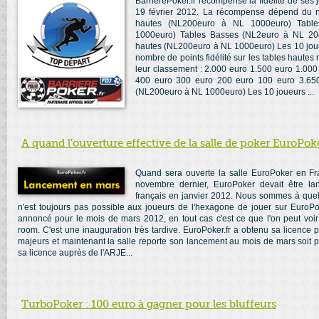
BarrierePoker.fr récompense la fidélité de se
19 février 2012. La récompense dépend du n
hautes (NL200euro à NL 1000euro) Tabl
1000euro) Tables Basses (NL2euro à NL 20e
hautes (NL200euro à NL 1000euro) Les 10 joue
nombre de points fidélité sur les tables hautes
leur classement : 2.000 euro 1.500 euro 1.00
400 euro 300 euro 200 euro 100 euro 3.650
(NL200euro à NL 1000euro) Les 10 joueurs ...
A quand l'ouverture effective de la salle de poker EuroPoke
Quand sera ouverte la salle EuroPoker en F
novembre dernier, EuroPoker devait être lancé
français en janvier 2012. Nous sommes à quelq
n'est toujours pas possible aux joueurs de l'hexagone de jouer sur EuroP
annoncé pour le mois de mars 2012, en tout cas c'est ce que l'on peut voir
room. C'est une inauguration très tardive. EuroPoker.fr a obtenu sa licence 
majeurs et maintenant la salle reporte son lancement au mois de mars soit p
sa licence auprès de l'ARJE...
TurboPoker : 100 euro à gagner pour les bluffeurs