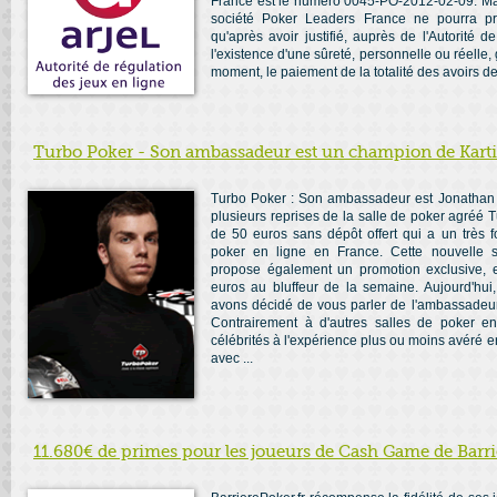
France est le numéro 0045-PO-2012-02-09. Malgr
société Poker Leaders France ne pourra pro
qu'après avoir justifié, auprès de l'Autorité 
l'existence d'une sûreté, personnelle ou réelle, 
moment, le paiement de la totalité des avoirs des
Turbo Poker - Son ambassadeur est un champion de Kart
Turbo Poker : Son ambassadeur est Jonathan
plusieurs reprises de la salle de poker agréé
de 50 euros sans dépôt offert qui a un très 
poker en ligne en France. Cette nouvelle sa
propose également un promotion exclusive, 
euros au bluffeur de la semaine. Aujourd'hui,
avons décidé de vous parler de l'ambassadeur 
Contrairement à d'autres salles de poker e
célébrités à l'expérience plus ou moins avér
avec ...
11.680€ de primes pour les joueurs de Cash Game de Barri