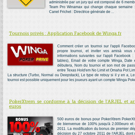
administrée par un jury qui est composé de 6 membr
Team Pro Winamax qui change chaque semaine : Pa
Canel Frichet : Directrice générale de ...
Tournois privés : Application Facebook de Winga.fr
Comment créer un tournoi sur l'appli Faceboo
propre tournoi, et inviter vos amisà vous 
informations suivantes sur l'appli Facebook
tables), Email de votre compte Winga, Date et
débutera, Nom du tournoi et son mot de passe
entre Texas Hold'em No Limit et Omaha Pot Limi
La structure (Turbo, Normal ou Deepstack), Le type de rebuy si il y en a, Le
tournoi est possible uniquement pour les joueurs ayant un compte Winga Poker
PokerXtrem se conforme à la décision de l'ARJEL et a
euros
500 euros de bonus pour PokerXtrem PokerXt
de bienvenue de 100% jusqu'à 2.000euro et 
2011. La modification du bonus de premier dépô
décision du 27 octobre 2011 de l'ARJEL dont 