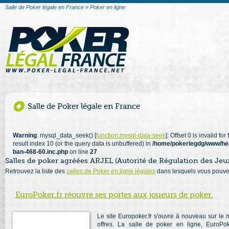
Salle de Poker légale en France » Poker en ligne
Salle de Poker légale en France
Warning
: mysql_data_seek() [
function.mysql-data-seek
]: Offset 0 is invalid f
result index 10 (or the query data is unbuffered) in
/home/pokerlegdg/www/he
ban-468-60.inc.php
on line
27
Salles de poker agréées ARJEL (Autorité de Régulation des Jeu
Retrouvez la liste des
salles de Poker en ligne légales
dans lesquels vous pouvez
EuroPoker.fr réouvre ses portes aux joueurs de poker.
Le site Europoker.fr s'ouvre à nouveau sur le
offres. La salle de poker en ligne, EuroPo