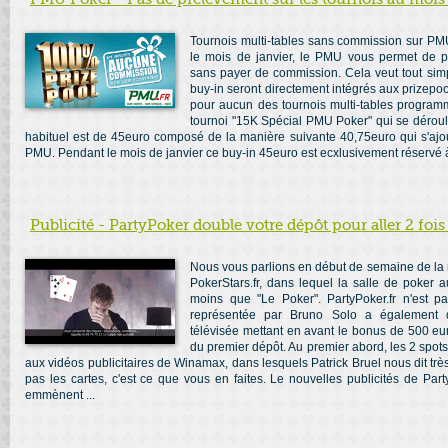
Tournois multi-tables sans commission sur PMU
le mois de janvier, le PMU vous permet de par
sans payer de commission. Cela veut tout simp
buy-in seront directement intégrés aux prizepool
pour aucun des tournois multi-tables program
tournoi "15K Spécial PMU Poker" qui se déroul
habituel est de 45euro composé de la manière suivante 40,75euro qui s'ajou
PMU. Pendant le mois de janvier ce buy-in 45euro est ecxlusivement réservé à fa
Publicité - PartyPoker double votre dépôt pour aller 2 fois
Nous vous parlions en début de semaine de la 
PokerStars.fr, dans lequel la salle de poker a
moins que "Le Poker". PartyPoker.fr n'est p
représentée par Bruno Solo a également
télévisée mettant en avant le bonus de 500 eu
du premier dépôt. Au premier abord, les 2 spot
aux vidéos publicitaires de Winamax, dans lesquels Patrick Bruel nous dit très
pas les cartes, c'est ce que vous en faites. Le nouvelles publicités de Par
emmènent ...