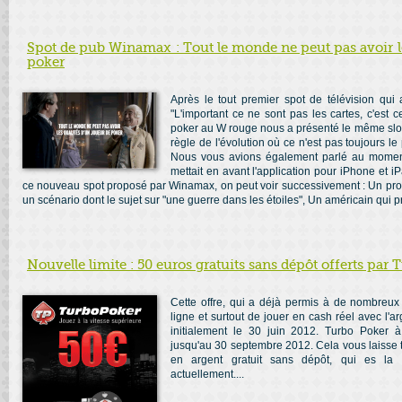
Spot de pub Winamax : Tout le monde ne peut pas avoir le
poker
Après le tout premier spot de télévision qui
"L'important ce ne sont pas les cartes, c'est 
poker au W rouge nous a présenté le même slo
règle de l'évolution où ce n'est pas toujours le 
Nous vous avions également parlé au moment 
mettait en avant l'application pour iPhone et
ce nouveau spot proposé par Winamax, on peut voir successivement : Un prod
un scénario dont le sujet sur "une guerre dans les étoiles", Un américain qui pr
Nouvelle limite : 50 euros gratuits sans dépôt offerts par 
Cette offre, qui a déjà permis à de nombreux
ligne et surtout de jouer en cash réel avec l'ar
initialement le 30 juin 2012. Turbo Poker à
jusqu'au 30 septembre 2012. Cela vous laisse tou
en argent gratuit sans dépôt, qui es la
actuellement....