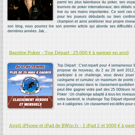
parmi les plus talentueux du poker, ses voya
tournois de poker internationaux; des détails 
live ou ses mains importantes. Ce sont ces d
pour les joueurs débutants ou bien confirm
champion et ainsi améliorer leur propre nivea
son blog, vous pourrez lire son premier article qui aborde ses difficulté
dernières années. Jak...
Barrière Poker - Top Départ : 25.000 € à gagner en avril
Top Départ : C'est reparti pour 4 semainessur 
propose de nouveau, du 2 au 29 avril 2012,
participer à ce challenge, vous devez jouer
cashgame et cumulez un maximum de points st
vous progressez dans le classement quotidien
peut être gagner votre part des 25 000euro mi
Poker : Un challenge adapté à tous les niveaux
votre bankroll, le challenge Top Départ répond à
en 4 catégories. Un classement est défini pour ch
Appli iPhone et iPad de BWin.fr - 1 iPad 2 et 1000 € à gag